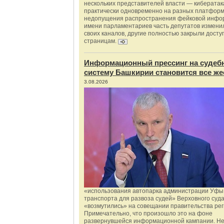
нескольких представителей власти — киберата
практически одновременно на разных платформ
недопущения распространения фейковой инфо
имени парламентариев часть депутатов измени
своих каналов, другие полностью закрыли доступ
страницам.
Информационный прессинг на судеб
систему Башкирии становится все же
3.08.2026
«использования автопарка администрации Уфы 
транспорта для развоза судей» Верховного суд
«возмутились» на совещании правительства рег
Примечательно, что произошло это на фоне
развернувшейся информационной кампании. Не