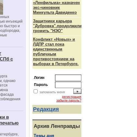
«Ленфильма» назначен
экс-чиновник
Минкульта Давиденко
анных
Защитники карьера
щью инъекций
"Дубровка".продолжили
но быстро и
подбородка,
громить "НЭО"
зные
Конфликт «Новых» и
ЛДПР стал пока
единственным
г
публичным
 СПб с
противостоянием на
выборах в Петербурге.
урга
Логин
, однако
Пароль
ется
мена
запомнить меня
я фасада
регистрация
 соблюдения
забыли пароль?
Редакция
ки в
 печатью
Архив Ленправды
Петербурге,
Темы дня