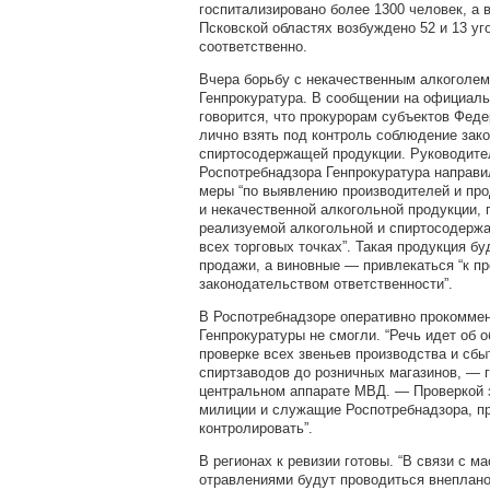
госпитализировано более 1300 человек, а 
Псковской областях возбуждено 52 и 13 у
соответственно.
Вчера борьбу с некачественным алкоголем
Генпрокуратура. В сообщении на официал
говорится, что прокурорам субъектов Фед
лично взять под контроль соблюдение зако
спиртосодержащей продукции. Руководит
Роспотребнадзора Генпрокуратура направи
меры “по выявлению производителей и пр
и некачественной алкогольной продукции, 
реализуемой алкогольной и спиртосодерж
всех торговых точках”. Такая продукция бу
продажи, а виновные — привлекаться “к п
законодательством ответственности”.
В Роспотребнадзоре оперативно прокомме
Генпрокуратуры не смогли. “Речь идет об 
проверке всех звеньев производства и сбы
спиртзаводов до розничных магазинов, — г
центральном аппарате МВД. — Проверкой 
милиции и служащие Роспотребнадзора, пр
контролировать”.
В регионах к ревизии готовы. “В связи с м
отравлениями будут проводиться внеплан