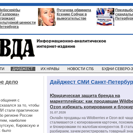
Небоскрёбы
Пугачева обвинила
Предвыб
«Газпрома»
Ксению Собчак в
скандалы 
угрожают
вымогательстве
Петербур
культурной ценности
Петербурга
СТИ
ДАЙДЖЕСТ
ИХ НРАВЫ
НОВОСТИ СПБ
БУДНИ СЕВЕРО-
ое дело
Дайджест СМИ Санкт-Петербур
Юридическая защита бренда на
 общения с
маркетплейсах: как продавцам Wildbe
казался за то, чтобы
Ozon избежать копирования и блоки
МИ стали практически
31.07.2026
бо регионе России
Онлайн продавцы на Wildberries и Ozon всё чащ
лем, наиболее
сталкиваются с копированием карточек, похожи
кутскую, Кировскую и
и блокировками по жалобам конкурентов. В стат
х было
разбираем, зачем регистрировать товарный зна