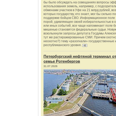
бы было обсуждать на совещаниях вопросы эф
использования земель, например, с подозрите
обменами участков в Уфе на 21 млрд рублей, во
которых государству, кто знает, мог бы сильно п
поддержке бойцов СВО. Информационное поле 
порой, удивляющее своей избирательностью в о
или иных событий, все чаще напоминает поле бо
мишенью становятся федеральные судьи. Нову
всколыхнули запросы депутата Госдумы Алексе
тут же растиражированные СМИ. Причем охотно
неохотно?) тему «разогнали» государственные 
республиканского уровня.
Петербургский нефтяной терминал о
семье Ротенбергов
31.07.2026