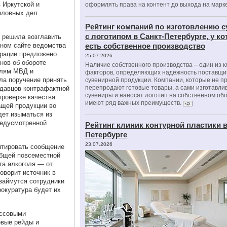
в Иркутской и
оформлять права на контент до выхода на марк
головных дел
Рейтинг компаний по изготовлению 
с логотипом в Санкт-Петербурге, у к
 решила возглавить
ьном сайте ведомства
есть собственное производство
ерации предложено
25.07.2026
нов об обороте
Наличие собственного производства – один из 
елям МВД и
факторов, определяющих надёжность поставщи
ла поручение принять
сувенирной продукции. Компании, которые не п
перепродают готовые товары, а сами изготавли
одавцов контрафактной
сувениры и наносят логотип на собственном об
проверке качества
имеют ряд важных преимуществ.
ащей продукции во
дет изыматься из
редусмотренной
Рейтинг клиник контурной пластики в
Петербурге
23.07.2026
нтировать сообщение
общей повсеместной
та алкоголя — от
оворит источник в
займутся сотрудники
окуратура будет их
ассовыми
овые рейды и