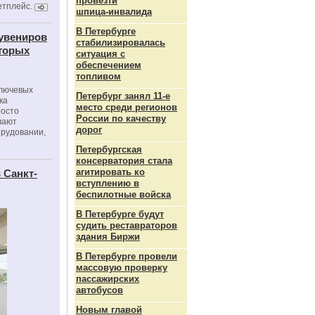
провезти
етплейс.
шпица‑инвалида
В Петербурге
сувениров
стабилизировалась
оторых
ситуация с
обеспечением
топливом
ключевых
Петербург занял 11-е
ка
место среди регионов
росто
России по качеству
вают
дорог
орудовании,
Петербургская
консерватория стала
агитировать ко
 Санкт-
вступлению в
беспилотные войска
В Петербурге будут
судить реставраторов
здания Биржи
В Петербурге провели
массовую проверку
пассажирских
автобусов
Новым главой