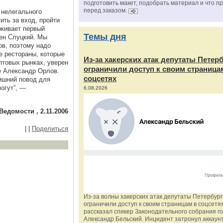
подготовить макет, подобрать материал и что п
перед заказом.
 нелегального
ить за вход, пройти
ркивает первый
Темы дня
ен Слуцкий. Мы
ов, поэтому надо
е рестораны, которые
Из‑за хакерских атак депутаты Петер
птовых рынках, уверен
ограничили доступ к своим страница
fe Александр Орлов.
соцсетях
ишний повод для
могут”, —
6.08.2026
Ведомости , 2.11.2006
|
|
Поделиться
Из‑за волны хакерских атак депутаты Петербур
ограничили доступ к своим страницам в соцсетях
рассказал спикер Законодательного собрания г
Александр Бельский. Инцидент затронул аккаун