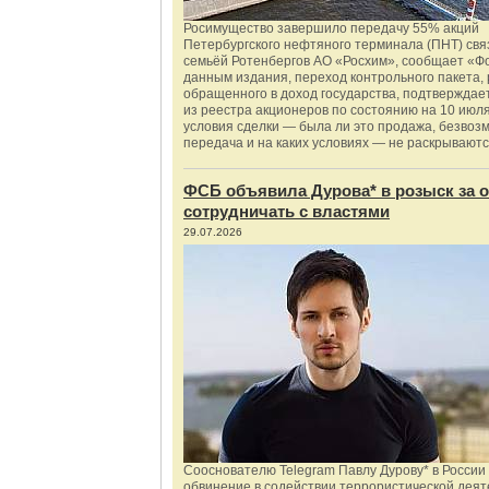
Росимущество завершило передачу 55% акций
Петербургского нефтяного терминала (ПНТ) свя
семьёй Ротенбергов АО «Росхим», сообщает «Ф
данным издания, переход контрольного пакета,
обращенного в доход государства, подтверждае
из реестра акционеров по состоянию на 10 июля
условия сделки — была ли это продажа, безвоз
передача и на каких условиях — не раскрываютс
ФСБ объявила Дурова* в розыск за о
сотрудничать с властями
29.07.2026
Сооснователю Telegram Павлу Дурову* в России
обвинение в содействии террористической деят