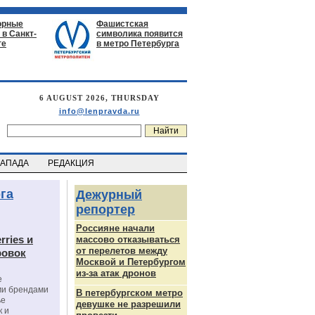
орные
Фашистская
в Санкт-
символика появится
ге
в метро Петербурга
6 AUGUST 2026, THURSDAY
info@lenpravda.ru
ЗАПАДА
РЕДАКЦИЯ
га
Дежурный
репортер
Россияне начали
rries и
массово отказываться
от перелетов между
ровок
Москвой и Петербургом
из-за атак дронов
е
ми брендами
В петербургском метро
ье
девушке не разрешили
к и