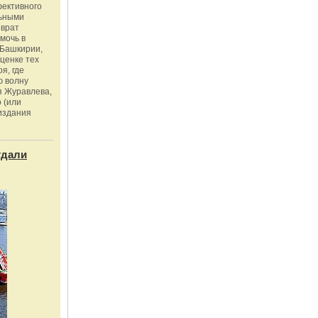
фективного
льными
зврат
омочь в
Башкирии,
ценке тех
я, где
ю волну
я Журавлева,
 (или
издания
тдали