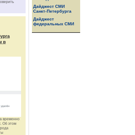
роверить
Дайджест СМИ
Санкт-Петербурга
Дайджест
федеральных СМИ
бурга
м в
га временно
. Об этом
орода
ты