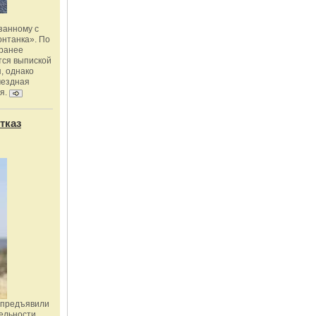
занному с
онтанка». По
 ранее
тся выпиской
, однако
мездная
я.
тказ
 предъявили
ельности,