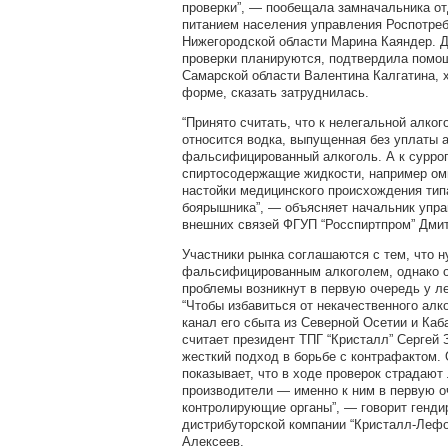
проверки”, — пообещала замначальника от
питанием населения управления Роспотреб
Нижегородской области Марина Каяндер. 
проверки планируются, подтвердила помо
Самарской области Валентина Калгатина, х
форме, сказать затруднилась.
“Принято считать, что к нелегальной алко
относится водка, выпущенная без уплаты а
фальсифицированный алкоголь. А к сурро
спиртосодержащие жидкости, например ом
настойки медицинского происхождения тип
боярышника”, — объясняет начальник упр
внешних связей ФГУП “Росспиртпром” Дмит
Участники рынка соглашаются с тем, что н
фальсифицированным алкоголем, однако о
проблемы возникнут в первую очередь у ле
“Чтобы избавиться от некачественного алк
канал его сбыта из Северной Осетии и Каб
считает президент ТПГ “Кристалл” Сергей 
жесткий подход в борьбе с контрафактом. 
показывает, что в ходе проверок страдают
производители — именно к ним в первую о
контролирующие органы”, — говорит генди
дистрибуторской компании “Кристалл-Лефо
Алексеев.