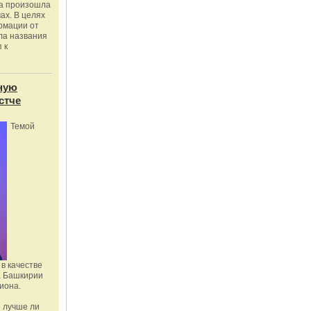
ка произошла
ах. В целях
рмации от
ла названия
 к
ную
стче
Темой
в качестве
а Башкирии
иона.
 лучше ли