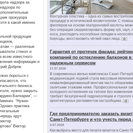
дела надзора за
надзора по
Дополнительные
Контурная пластика – одна из самых востребов
щник прокурора
процедур в эстетической косметологии. С помо
отя в какой именно
филлеров на основе гиалуроновой кислоты мож
без операции скорректировать форму губ, скул, 
носа, разгладить носогубные складки и носослё
гольной продукции
борозды, восстановить чёткий овал лица.
кцизов,
гатам — различные
Гарантия от протечек фасада: рейтин
ыватели стекол и
а всем известного
компаний по остеклению балконов в
авления информации и
надежным сервисом
рий Добров.
17.07.2026
В современных жилых комплексах Санкт-Петерб
ужно бороться с
модернизация лоджий стала массовым явлением
пасаются, что
неквалифицированный монтаж часто оборачива
гального бизнеса.
залитыми этажами ниже. Профессиональная за
оголя, нужно закрыть
холодного остекления на теплое без изменени
ардино-Балкарии”, —
требует безупречной гидроизоляции и строгого
Зивенко. “Нужен
архитектурных регламентов застройщика.
Однако практика
 легальные
Где предпринимателю заказать визит
чередь идут
Санкт-Петербурге и что учесть перед
ректор
4.07.2026
ртово” Виктор
Как выбрать место для печати визиток в Санкт-