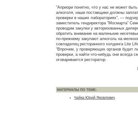
“Априори понятно, что у нас не может быть
алкоголя, наши поставщики должны заплат
проверки в наших лабораториях”, — подче
заместитель гендиректора “Мосмарта” Сем
проводим закупки у авторизованных дилер
обратить внимание на маленькие несетевы
по-прежнему закупают алкоголь на мелкоо
совладелец ресторанного холдинга Lite Li
“Впрочем, у проверяющих органов будет л
проверки, а найти что-нибудь они всегда с
оговаривается ресторатор.
МАТЕРИАЛЫ ПО ТЕМЕ:
Чайка Юрий Яковлевич