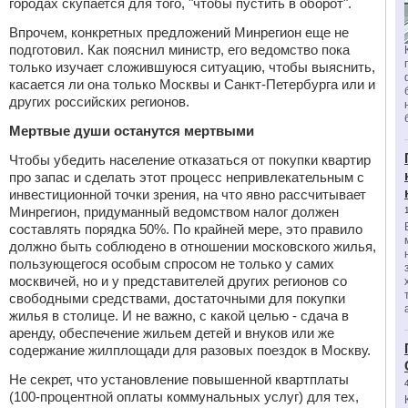
городах скупается для того, "чтобы пустить в оборот".
Впрочем, конкретных предложений Минрегион еще не
подготовил. Как пояснил министр, его ведомство пока
только изучает сложившуюся ситуацию, чтобы выяснить,
касается ли она только Москвы и Санкт-Петербурга или и
других российских регионов.
Мертвые души останутся мертвыми
Чтобы убедить население отказаться от покупки квартир
про запас и сделать этот процесс непривлекательным с
инвестиционной точки зрения, на что явно рассчитывает
Минрегион, придуманный ведомством налог должен
составлять порядка 50%. По крайней мере, это правило
должно быть соблюдено в отношении московского жилья,
пользующегося особым спросом не только у самих
москвичей, но и у представителей других регионов со
свободными средствами, достаточными для покупки
жилья в столице. И не важно, с какой целью - сдача в
аренду, обеспечение жильем детей и внуков или же
содержание жилплощади для разовых поездок в Москву.
Не секрет, что установление повышенной квартплаты
(100-процентной оплаты коммунальных услуг) для тех,