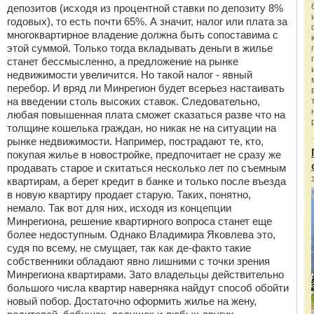
депозитов (исходя из процентной ставки по депозиту 8%
годовых), то есть почти 65%. А значит, налог или плата за
многоквартирное владение должна быть сопоставима с
этой суммой. Только тогда вкладывать деньги в жилье
станет бессмысленно, а предложение на рынке
недвижимости увеличится. Но такой налог - явный
перебор. И вряд ли Минрегион будет всерьез настаивать
на введении столь высоких ставок. Следовательно,
любая повышенная плата сможет сказаться разве что на
толщине кошелька граждан, но никак не на ситуации на
рынке недвижимости. Например, пострадают те, кто,
покупая жилье в новостройке, предпочитает не сразу же
продавать старое и скитаться несколько лет по съемным
квартирам, а берет кредит в банке и только после въезда
в новую квартиру продает старую. Таких, понятно,
немало. Так вот для них, исходя из концепции
Минрегиона, решение квартирного вопроса станет еще
более недоступным. Однако Владимира Яковлева это,
судя по всему, не смущает, так как де-факто такие
собственники обладают явно лишними с точки зрения
Минрегиона квартирами. Зато владельцы действительно
большого числа квартир наверняка найдут способ обойти
новый побор. Достаточно оформить жилье на жену,