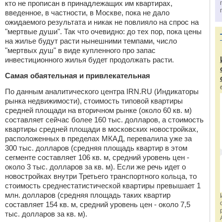
кто не прописан в принадлежащих им квартирах,
введенное, в частности, в Москве, пока не дало
ожидаемого результата и никак не повлияло на спрос на
"мертвые души". Так что очевидно: до тех пор, пока цены
на жилье будут расти нынешними темпами, число
"мертвых душ" в виде купленного про запас
инвестиционного жилья будет продолжать расти.
Самая обаятельная и привлекательная
По данным аналитического центра IRN.RU (Индикаторы
рынка недвижимости), стоимость типовой квартиры
средней площади на вторичном рынке (около 60 кв. м)
составляет сейчас более 160 тыс. долларов, а стоимость
квартиры средней площади в московских новостройках,
расположенных в пределах МКАД, перевалила уже за
300 тыс. долларов (средняя площадь квартир в этом
сегменте составляет 106 кв. м, средний уровень цен -
около 3 тыс. долларов за кв. м). Если же речь идет о
новостройках внутри Третьего транспортного кольца, то
стоимость среднестатистической квартиры превышает 1
млн. долларов (средняя площадь таких квартир
составляет 154 кв. м, средний уровень цен - около 7,5
тыс. долларов за кв. м).