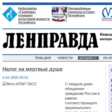
Небоскрёбы
Предвыборные
«Газпрома»
скандалы в Санкт-
угрожают
Петербурге
культурной ценности
Петербурга
ТЕМЫ ДНЯ
НОВОСТИ
ДАЙДЖЕСТ
ИХ Н
Налог на мертвые души
6.04.2006 00:01
С каждым днем
обещанное
гражданам России в
рамках
соответствующего
национального