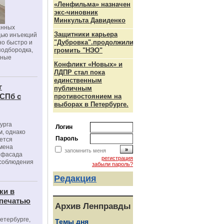
«Ленфильма» назначен
экс-чиновник
Минкульта Давиденко
анных
Защитники карьера
щью инъекций
"Дубровка".продолжили
но быстро и
подбородка,
громить "НЭО"
зные
Конфликт «Новых» и
ЛДПР стал пока
единственным
г
публичным
 СПб с
противостоянием на
выборах в Петербурге.
урга
Логин
, однако
Пароль
ется
мена
запомнить меня
я фасада
регистрация
 соблюдения
забыли пароль?
Редакция
ки в
 печатью
Архив Ленправды
Петербурге,
Темы дня