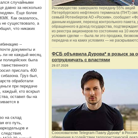
вался случайными
ще давно за несколько
Росимущество завершило передачу 55% акций
 людям». Еще более
Петербургского нефтяного терминала (ПНТ) свя
семьёй Ротенбергов АО «Росхим», сообщает «Ф
КМК. Как оказалось,
данным издания, переход контрольного пакета,
а не существовало, а
обращенного в доход государства, подтверждае
бщил, что никаких
из реестра акционеров по состоянию на 10 июля
.
условия сделки — была ли это продажа, безвоз
передача и на каких условиях — не раскрываютс
мбинацию --
почте документы и
ФСБ объявила Дурова* в розыск за о
ь ли не каждый месяц.
сотрудничать с властями
ем полицейских была
 таинственного
29.07.2026
просил прислать 400
 сибазона. Груз был,
карств обработали
еньги при передаче
, каждый, кто вскрыл
ства, оставил бы на
живается в
во на склад
я его путь,
наркодельцов и
Сооснователю Telegram Павлу Дурову* в России
 следствия,
обвинение в содействии террористической деят