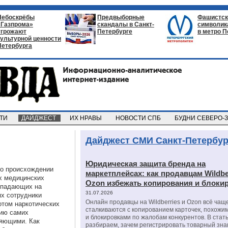
Небоскрёбы
Предвыборные
Фашистск
«Газпрома»
скандалы в Санкт-
символик
угрожают
Петербурге
в метро П
культурной ценности
Петербурга
СТИ
ДАЙДЖЕСТ
ИХ НРАВЫ
НОВОСТИ СПБ
БУДНИ СЕВЕРО-
Дайджест СМИ Санкт-Петербур
Юридическая защита бренда на
 о происхождении
маркетплейсах: как продавцам Wildbe
х медицинских
Ozon избежать копирования и блоки
попадающих на
31.07.2026
ях сотрудники
Онлайн продавцы на Wildberries и Ozon всё чащ
отом наркотических
сталкиваются с копированием карточек, похожи
нию самих
и блокировками по жалобам конкурентов. В стат
ляющими. Как
разбираем, зачем регистрировать товарный зна