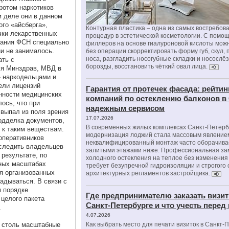
ротом наркотиков
 деле они в данном
го «айсберга»,
Контурная пластика – одна из самых востребов
чки лекарственных
процедур в эстетической косметологии. С помо
здания ФСН специально
филлеров на основе гиалуроновой кислоты мож
ии не занималось.
без операции скорректировать форму губ, скул, 
носа, разгладить носогубные складки и носослё
ать с
борозды, восстановить чёткий овал лица.
ся Минздрав, МВД в
» наркодельцами и
ели лицензий
Гарантия от протечек фасада: рейтин
нности медицинских
компаний по остеклению балконов в
ось, что при
надежным сервисом
выпал из поля зрения
17.07.2026
одделка документов,
В современных жилых комплексах Санкт-Петерб
к таким веществам.
модернизация лоджий стала массовым явлением
оперативников
неквалифицированный монтаж часто оборачива
тследить владельцев
залитыми этажами ниже. Профессиональная за
результате, по
холодного остекления на теплое без изменени
ных масштабах
требует безупречной гидроизоляции и строгого
я организованных
архитектурных регламентов застройщика.
гадываться. В связи с
м порядке
Где предпринимателю заказать визит
целого пакета
Санкт-Петербурге и что учесть перед
.
4.07.2026
 столь масштабные
Как выбрать место для печати визиток в Санкт-