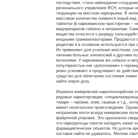
последствия, стали наблюдения сотрудник
регионального управления ФСН, которые 
тенденцию на местном наркорынке. В неле
массовом количестве появился новый вид 
таблетки (в наркоманском просторечии -- «
медпрепаратов сибазон и нитразепам. Сами
вещества относятся к разряду сильнодей
мощными транквилизаторами. Продаются о
рецептам и в основном используются при 
Их применяют для усиления анестезии, сня
лечении больных эпилепсией и другими п
болезнями. У наркоманов же сибазон и ни
популярностью как «дополнение» к героину
резко усиливают и продлевают их действие
средство для облегчения состояния ломки -
найти новую дозу.
Изымали кемеровские наркополицейские эт
рядовых наркоторговцев, специализирующ
товаре -- героине, опии, гашише и т.д., ко
имеют нелегальное происхождение. Однако
нитразепам почти всегда кемеровские пол
фабричной упаковке. Это однозначно свид
что наркодельцы смогли наладить канал х
фармацевтических объектов. Но долгое вр
поставок найти не удавалось. Мелкие сбы