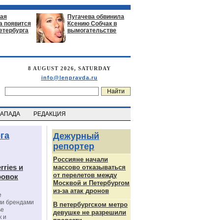
ая
Пугачева обвинила
а появится
Ксению Собчак в
етербурга
вымогательстве
8 AUGUST 2026, SATURDAY
info@lenpravda.ru
ЗАПАДА
РЕДАКЦИЯ
га
Дежурный
репортер
Россияне начали
rries и
массово отказываться
от перелетов между
ровок
Москвой и Петербургом
из-за атак дронов
е
ми брендами
В петербургском метро
ье
девушке не разрешили
к и