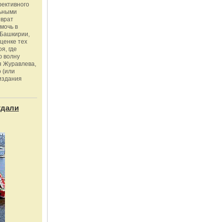
фективного
льными
зврат
омочь в
Башкирии,
ценке тех
я, где
ю волну
я Журавлева,
 (или
издания
тдали