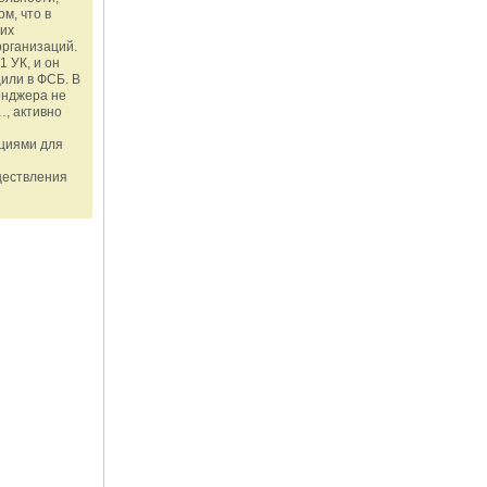
м, что в
ких
организаций.
1 УК, и он
или в ФСБ. В
енджера не
, активно
ациями для
ществления