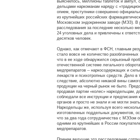
выяснилось, миллионы таблеток и ампул,
дельцами наркоманам наряду с «традицио
опием, преступники совершенно официаль
из крупнейших российских фармацевтическ
Московском эндокринном заводе (МЭЗ). В 
расследования за последние несколько м
24 уголовных дела и привлечены к ответст
десятков человек.
Однако, как отмечают в ФСН, главным рез
стало вовсе не количество разоблаченных 
что в ее ходе обнаружился серьезный проб
отечественной системе легального оборот
медпрепаратов -- наркосодержащих и сил
лекарств и психотропных средств. Дело в т
следствие, абсолютно никакой вины самог
продукции на черный рынок не было. Пред
продавая партии «колес» наркодельцам, д
соблюдали все инструкции и предписания
органов и просто не знали и не могли знат
Наркодельцы же, используя всего несколь
изготовленных поддельных документов, о
что за два года сотрудничества с МЭЗом 
одними из крупнейших в России покупател
медпрепаратов.
Причем ведущие это расследование сотру