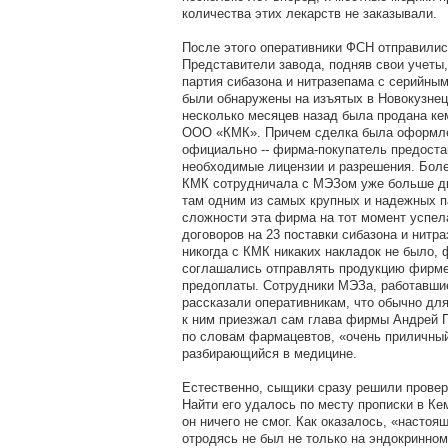
количества этих лекарств не заказывали.
После этого оперативники ФСН отправилис
Представители завода, подняв свои учеты,
партия сибазона и нитразепама с серийным
были обнаружены на изъятых в Новокузнец
несколько месяцев назад была продана ке
ООО «КМК». Причем сделка была оформл
официально -- фирма-покупатель предоста
необходимые лицензии и разрешения. Более
КМК сотрудничала с МЭЗом уже больше дв
там одним из самых крупных и надежных п
сложности эта фирма на тот момент успе
договоров на 23 поставки сибазона и нитра
никогда с КМК никаких накладок не было,
соглашались отправлять продукцию фирме
предоплаты. Сотрудники МЭЗа, работавши
рассказали оперативникам, что обычно дл
к ним приезжал сам глава фирмы Андрей П
по словам фармацевтов, «очень приличны
разбирающийся в медицине.
Естественно, сыщики сразу решили провер
Найти его удалось по месту прописки в Ке
он ничего не смог. Как оказалось, «насто
отродясь не был не только на эндокринном