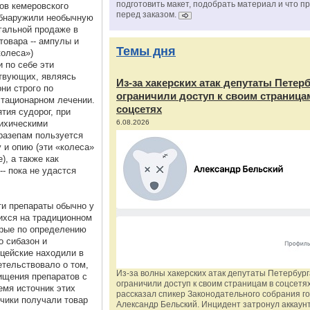
подготовить макет, подобрать материал и что п
ов кемеровского
перед заказом.
обнаружили необычную
гальной продаже в
товара -- ампулы и
Темы дня
колеса»)
 по себе эти
ствующих, являясь
Из‑за хакерских атак депутаты Петер
ни строго по
ограничили доступ к своим страница
стационарном лечении.
соцсетях
тия судорог, при
сихическими
6.08.2026
тразепам пользуется
 и опию (эти «колеса»
), а также как
- пока не удастся
и препараты обычно у
ихся на традиционном
торые по определению
 сибазон и
ицейские находили в
етельствовало о том,
Из‑за волны хакерских атак депутаты Петербур
ищения препаратов с
ограничили доступ к своим страницам в соцсетях
емя источник этих
рассказал спикер Законодательного собрания г
тчики получали товар
Александр Бельский. Инцидент затронул аккаун