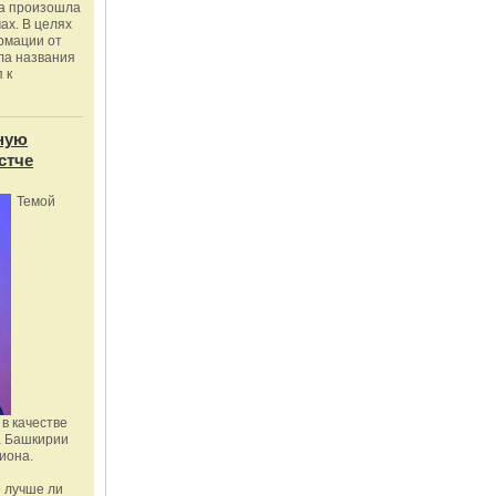
ка произошла
ах. В целях
рмации от
ла названия
 к
ную
стче
Темой
в качестве
а Башкирии
иона.
 лучше ли