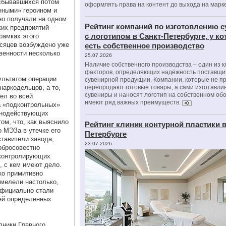
 сбывавшихся потом
оформлять права на контент до выхода на марк
нными» героином и
но получали на одном
Рейтинг компаний по изготовлению 
их предприятий --
с логотипом в Санкт-Петербурге, у к
рамках этого
есяцев возбуждено уже
есть собственное производство
венности несколько
25.07.2026
Наличие собственного производства – один из 
факторов, определяющих надёжность поставщи
ультатом операции
сувенирной продукции. Компании, которые не п
наркодельцов, а то,
перепродают готовые товары, а сами изготавли
сувениры и наносят логотип на собственном об
ел во всей
имеют ряд важных преимуществ.
а «подконтрольных»
ьнодействующих
ом, что, как выяснило
Рейтинг клиник контурной пластики в
о МЭЗа в утечке его
Петербурге
ставители завода,
23.07.2026
обросовестно
 контролирующих
ь, с кем имеют дело.
ко примитивно
смелели настолько,
официально стали
ей определенных
дники Главного