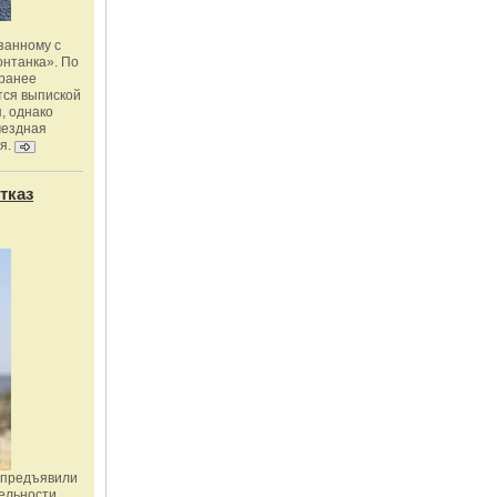
занному с
онтанка». По
 ранее
тся выпиской
, однако
мездная
я.
тказ
 предъявили
ельности,