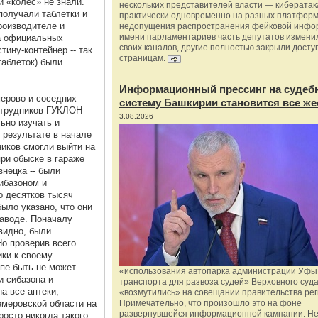
и «колес» не знали.
нескольких представителей власти — киберата
получали таблетки и
практически одновременно на разных платформ
роизводителе и
недопущения распространения фейковой инфо
имени парламентариев часть депутатов измени
на официальных
своих каналов, другие полностью закрыли доступ
ину-контейнер -- так
страницам.
аблеток) были
Информационный прессинг на судеб
ерово и соседних
систему Башкирии становится все же
сотрудников ГУКЛОН
3.08.2026
ьно изучать и
 результате в начале
ников смогли выйти на
при обыске в гараже
знецка -- были
ибазоном и
о десятков тысяч
было указано, что они
аводе. Поначалу
видно, были
Но проверив всего
ики к своему
пе быть не может.
«использования автопарка администрации Уфы 
и сибазона и
транспорта для развоза судей» Верховного суд
а все аптеки,
«возмутились» на совещании правительства рег
меровской области на
Примечательно, что произошло это на фоне
развернувшейся информационной кампании. Не
росто никогда такого