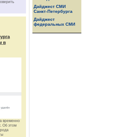
роверить
Дайджест СМИ
Санкт-Петербурга
Дайджест
федеральных СМИ
бурга
м в
га временно
. Об этом
орода
ты