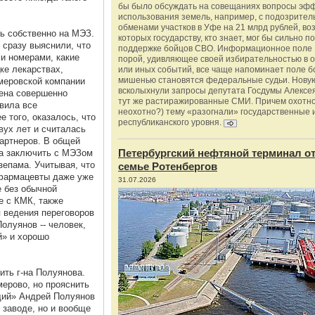
бы было обсуждать на совещаниях вопросы эф
использования земель, например, с подозрите
обменами участков в Уфе на 21 млрд рублей, во
ь собственно на МЭЗ.
которых государству, кто знает, мог бы сильно п
 сразу выяснили, что
поддержке бойцов СВО. Информационное поле 
и номерами, какие
порой, удивляющее своей избирательностью в о
ке лекарствах,
или иных событий, все чаще напоминает поле бо
мишенью становятся федеральные судьи. Нову
меровской компании
всколыхнули запросы депутата Госдумы Алексе
ена совершенно
тут же растиражированные СМИ. Причем охотно
вила все
неохотно?) тему «разогнали» государственные 
 того, оказалось, что
республиканского уровня.
ух лет и считалась
артнеров. В общей
Петербургский нефтяной терминал о
ла заключить с МЭЗом
зепама. Учитывая, что
семье Ротенбергов
 фармацевты даже уже
31.07.2026
 без обычной
е с КМК, также
я ведения переговоров
олуянов -- человек,
й» и хорошо
ить г-на Полуянова.
мерово, но прояснить
ящий» Андрей Полуянов
 заводе, но и вообще