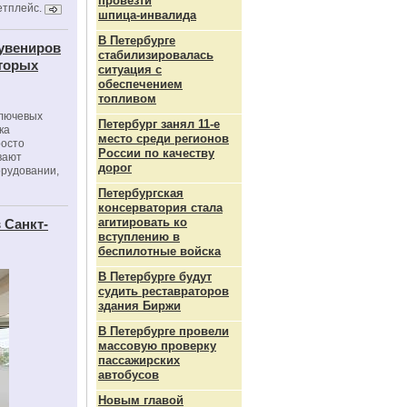
провезти
етплейс.
шпица‑инвалида
В Петербурге
сувениров
стабилизировалась
оторых
ситуация с
обеспечением
топливом
ключевых
Петербург занял 11-е
ка
место среди регионов
росто
России по качеству
вают
дорог
орудовании,
Петербургская
консерватория стала
агитировать ко
 Санкт-
вступлению в
беспилотные войска
В Петербурге будут
судить реставраторов
здания Биржи
В Петербурге провели
массовую проверку
пассажирских
автобусов
Новым главой