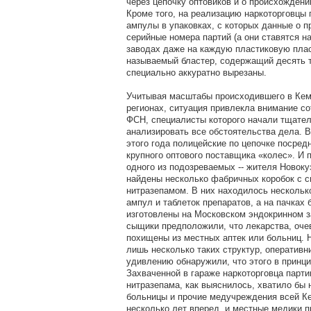
через цепочку оптовиков и о происхождени
Кроме того, на реализацию наркоторговцы 
ампулы в упаковках, с которых данные о п
серийные номера партий (а они ставятся 
заводах даже на каждую пластиковую пласт
называемый бластер, содержащий десять т
специально аккуратно вырезаны.
Учитывая масштабы происходившего в Кем
регионах, ситуация привлекла внимание 
ФСН, специалисты которого начали тщател
анализировать все обстоятельства дела. В
этого года полицейские по цепочке посред
крупного оптового поставщика «колес». И 
одного из подозреваемых -- жителя Новоку
найдены несколько фабричных коробок с с
нитразепамом. В них находилось нескольк
ампул и таблеток препаратов, а на пачках 
изготовлены на Московском эндокринном з
сыщики предположили, что лекарства, оче
похищены из местных аптек или больниц. 
лишь несколько таких структур, оперативн
удивлению обнаружили, что этого в принци
Захваченной в гараже наркоторговца парти
нитразепама, как выяснилось, хватило бы н
больницы и прочие медучреждения всей Ке
несколько лет вперед, и местные медики п