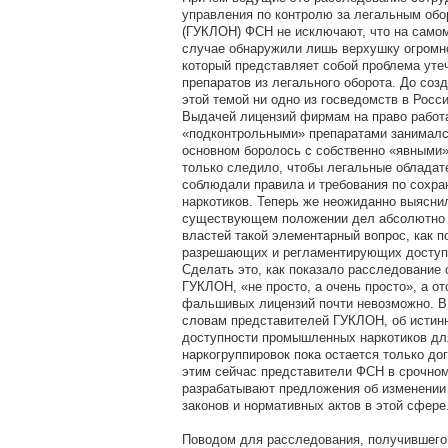
управления по контролю за легальным обо
(ГУКЛОН) ФСН не исключают, что на самом
случае обнаружили лишь верхушку огромно
который представляет собой проблема уте
препаратов из легального оборота. До со
этой темой ни одно из госведомств в Росс
Выдачей лицензий фирмам на право работ
«подконтрольными» препаратами занимал
основном боролось с собственно «явными
только следило, чтобы легальные обладат
соблюдали правила и требования по сохра
наркотиков. Теперь же неожиданно выяснил
существующем положении дел абсолютно 
властей такой элементарный вопрос, как п
разрешающих и регламентирующих доступ 
Сделать это, как показало расследование 
ГУКЛОН, «не просто, а очень просто», а о
фальшивых лицензий почти невозможно. В 
словам представителей ГУКЛОН, об истин
доступности промышленных наркотиков дл
наркогруппировок пока остается только до
этим сейчас представители ФСН в срочно
разрабатывают предложения об изменении 
законов и нормативных актов в этой сфере
Поводом для расследования, получившего