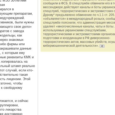
 с МЭЗ 30-летний
сообщили в ФСБ. В спецслужбе обвинили его в то
вая
мессенджере действуют каналы и боты украинс
ирался в
спецслужб, террористических и экстремистских 
твующим препаратам,
Дурову* предъявлено обвинение по ч.1.1 ст. 205.
 медучреждений.
«объявляется» в международный розыск, сообщ
тивников, были нужны
спецслужбе пояснили, что администрация месс
знающего свое дело»
удаляет «многочисленные каналы, чаты и боты…
используемые украинскими спецслужбами,
ратов с завода
террористическими и экстремистскими организ
кодельцы, как
подготовки и координации в РФ диверсионно-
через знакомых
террористических актов, массовых убийств, осу
-либо фирмы или
кибермошеннической деятельности».
 закрашивали данные
, с которым ему
нные реквизиты КМК и
а копировалась на
дельный штамп реально
от случай, если кто-
йствительно такая
сть лицензии. Этой
таточно, чтобы
 к свободному
лжается, и сейчас
руппировки,
что лекарства
уже достоверно