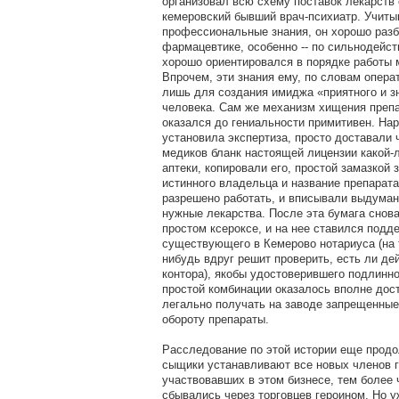
организовал всю схему поставок лекарств
кемеровский бывший врач-психиатр. Учиты
профессиональные знания, он хорошо разб
фармацевтике, особенно -- по сильнодейс
хорошо ориентировался в порядке работы
Впрочем, эти знания ему, по словам опера
лишь для создания имиджа «приятного и 
человека. Сам же механизм хищения препа
оказался до гениальности примитивен. Нар
установила экспертиза, просто доставали 
медиков бланк настоящей лицензии какой
аптеки, копировали его, простой замазкой
истинного владельца и название препарата
разрешено работать, и вписывали выдума
нужные лекарства. После эта бумага снов
простом ксероксе, и на нее ставился под
существующего в Кемерово нотариуса (на т
нибудь вдруг решит проверить, есть ли де
контора), якобы удостоверившего подлинно
простой комбинации оказалось вполне дос
легально получать на заводе запрещенные
обороту препараты.
Расследование по этой истории еще продо
сыщики устанавливают все новых членов г
участвовавших в этом бизнесе, тем более 
сбывались через торговцев героином. Но 