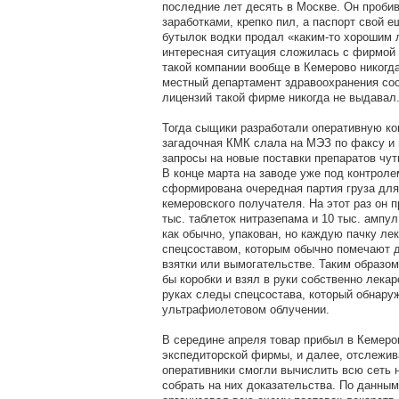
последние лет десять в Москве. Он проби
заработками, крепко пил, а паспорт свой е
бутылок водки продал «каким-то хорошим
интересная ситуация сложилась с фирмой 
такой компании вообще в Кемерово никогд
местный департамент здравоохранения соо
лицензий такой фирме никогда не выдавал
Тогда сыщики разработали оперативную ко
загадочная КМК слала на МЭЗ по факсу и 
запросы на новые поставки препаратов чут
В конце марта на заводе уже под контрол
сформирована очередная партия груза для
кемеровского получателя. На этот раз он 
тыс. таблеток нитразепама и 10 тыс. ампул
как обычно, упакован, но каждую пачку ле
спецсоставом, которым обычно помечают д
взятки или вымогательстве. Таким образом
бы коробки и взял в руки собственно лекар
руках следы спецсостава, который обнару
ультрафиолетовом облучении.
В середине апреля товар прибыл в Кемеро
экспедиторской фирмы, и далее, отслежива
оперативники смогли вычислить всю сеть 
собрать на них доказательства. По данным