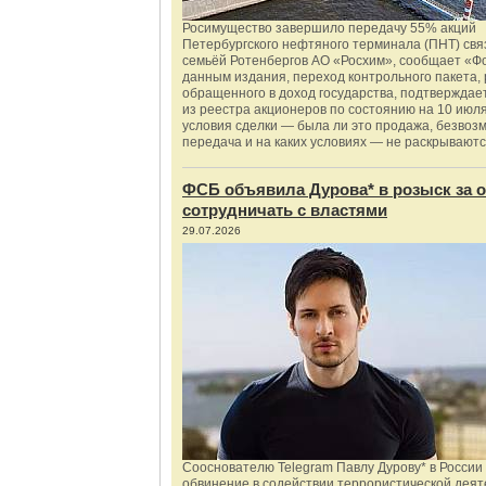
Росимущество завершило передачу 55% акций
Петербургского нефтяного терминала (ПНТ) свя
семьёй Ротенбергов АО «Росхим», сообщает «Ф
данным издания, переход контрольного пакета,
обращенного в доход государства, подтверждае
из реестра акционеров по состоянию на 10 июля
условия сделки — была ли это продажа, безвоз
передача и на каких условиях — не раскрываютс
ФСБ объявила Дурова* в розыск за о
сотрудничать с властями
29.07.2026
Сооснователю Telegram Павлу Дурову* в России
обвинение в содействии террористической деят