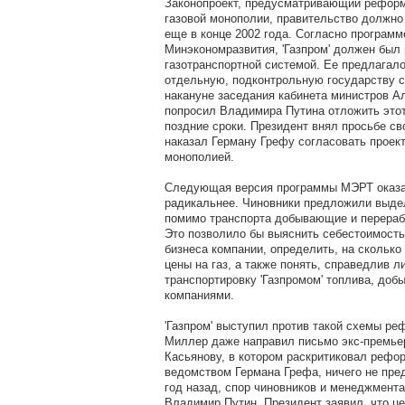
Законопроект, предусматривающий реформ
газовой монополии, правительство должно
еще в конце 2002 года. Согласно программ
Минэкономразвития, 'Газпром' должен был 
газотранспортной системой. Ее предлагал
отдельную, подконтрольную государству с
накануне заседания кабинета министров 
попросил Владимира Путина отложить этот
поздние сроки. Президент внял просьбе св
наказал Герману Грефу согласовать проек
монополией.
Следующая версия программы МЭРТ оказ
радикальнее. Чиновники предложили выдел
помимо транспорта добывающие и перера
Это позволило бы выяснить себестоимость
бизнеса компании, определить, на сколько
цены на газ, а также понять, справедлив л
транспортировку 'Газпромом' топлива, доб
компаниями.
'Газпром' выступил против такой схемы р
Миллер даже направил письмо экс-премье
Касьянову, в котором раскритиковал рефо
ведомством Германа Грефа, ничего не пре
год назад, спор чиновников и менеджмента
Владимир Путин. Президент заявил, что ц