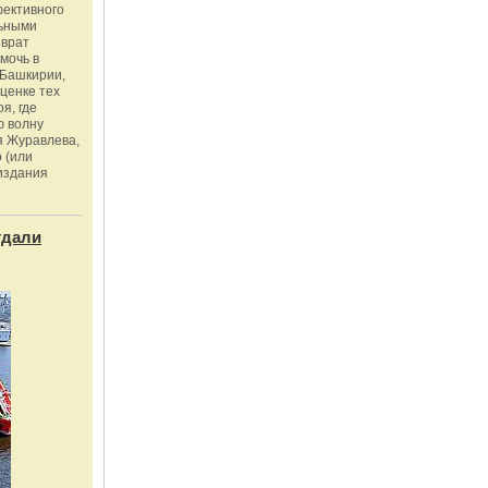
фективного
льными
зврат
омочь в
Башкирии,
ценке тех
я, где
ю волну
я Журавлева,
 (или
издания
тдали