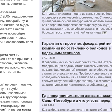
 опять отложена.
разработал
Контурная пластика – одна из самых востребов
С 2005 года дочерние
процедур в эстетической косметологии. С помо
чу, переработку и
филлеров на основе гиалуроновой кислоты мож
вой бизнес по видам
без операции скорректировать форму губ, скул, 
носа, разгладить носогубные складки и носослё
олагается вести
борозды, восстановить чёткий овал лица.
ление произойдет
олия рассчитывает
и и обезопасить себя
Гарантия от протечек фасада: рейтин
компаний по остеклению балконов в
надежным сервисом
рома' чем-то
17.07.2026
жены те же принципы,
В современных жилых комплексах Санкт-Петерб
стороны, эксперты
модернизация лоджий стала массовым явлением
не возможно, что она
неквалифицированный монтаж часто оборачива
вно тратит на
залитыми этажами ниже. Профессиональная за
холодного остекления на теплое без изменени
требует безупречной гидроизоляции и строгого
ром' не решит главную
архитектурных регламентов застройщика.
туп к трубе
тель независимой
Где предпринимателю заказать визит
та в трубопроводе
Санкт-Петербурге и что учесть перед
 независимых попадает
 - месторождение
4.07.2026
пром' не нашел места
Как выбрать место для печати визиток в Санкт-