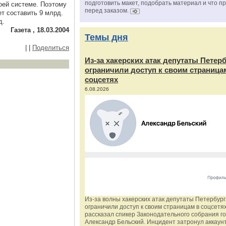
подготовить макет, подобрать материал и что п
оей системе. Поэтому
перед заказом.
т составить 9 млрд.
д.
Газета , 18.03.2004
Темы дня
|
|
Поделиться
Из‑за хакерских атак депутаты Петер
ограничили доступ к своим страница
соцсетях
6.08.2026
Из‑за волны хакерских атак депутаты Петербур
ограничили доступ к своим страницам в соцсетях
рассказал спикер Законодательного собрания г
Александр Бельский. Инцидент затронул аккаун