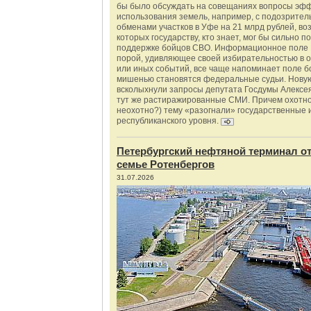
бы было обсуждать на совещаниях вопросы эф
использования земель, например, с подозрите
обменами участков в Уфе на 21 млрд рублей, во
которых государству, кто знает, мог бы сильно п
поддержке бойцов СВО. Информационное поле 
порой, удивляющее своей избирательностью в о
или иных событий, все чаще напоминает поле бо
мишенью становятся федеральные судьи. Нову
всколыхнули запросы депутата Госдумы Алексе
тут же растиражированные СМИ. Причем охотно
неохотно?) тему «разогнали» государственные 
республиканского уровня.
Петербургский нефтяной терминал о
семье Ротенбергов
31.07.2026