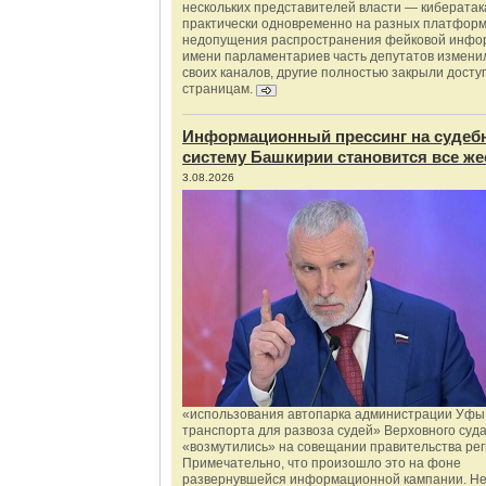
нескольких представителей власти — киберата
практически одновременно на разных платформ
недопущения распространения фейковой инфо
имени парламентариев часть депутатов измени
своих каналов, другие полностью закрыли доступ
страницам.
Информационный прессинг на судеб
систему Башкирии становится все же
3.08.2026
«использования автопарка администрации Уфы 
транспорта для развоза судей» Верховного суд
«возмутились» на совещании правительства рег
Примечательно, что произошло это на фоне
развернувшейся информационной кампании. Не