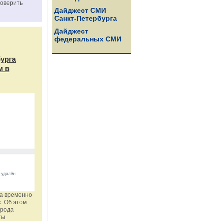
роверить
Дайджест СМИ
Санкт-Петербурга
Дайджест
федеральных СМИ
бурга
м в
га временно
. Об этом
орода
ты