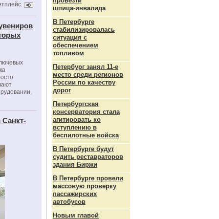
провезти
етплейс.
шпица‑инвалида
В Петербурге
сувениров
стабилизировалась
оторых
ситуация с
обеспечением
топливом
ключевых
Петербург занял 11-е
ка
место среди регионов
росто
России по качеству
вают
дорог
орудовании,
Петербургская
консерватория стала
агитировать ко
 Санкт-
вступлению в
беспилотные войска
В Петербурге будут
судить реставраторов
здания Биржи
В Петербурге провели
массовую проверку
пассажирских
автобусов
Новым главой