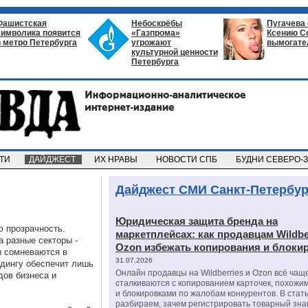
Фашистская
Небоскрёбы
Пугачева
символика появится
«Газпрома»
Ксению С
в метро Петербурга
угрожают
вымогате
культурной ценности
Петербурга
СТИ
ДАЙДЖЕСТ
ИХ НРАВЫ
НОВОСТИ СПБ
БУДНИ СЕВЕРО-
Дайджест СМИ Санкт-Петербур
Юридическая защита бренда на
ю прозрачность.
маркетплейсах: как продавцам Wildbe
а разные секторы -
Ozon избежать копирования и блоки
ы сомневаются в
31.07.2026
лдингу обеспечит лишь
Онлайн продавцы на Wildberries и Ozon всё чащ
дов бизнеса и
сталкиваются с копированием карточек, похожи
и блокировками по жалобам конкурентов. В стат
разбираем, зачем регистрировать товарный зна