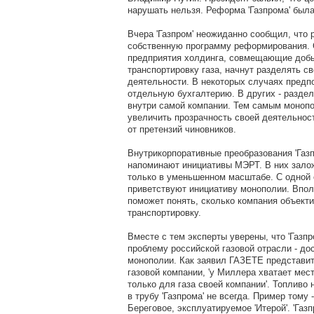
нарушать нельзя. Реформа 'Газпрома' была
Вчера 'Газпром' неожиданно сообщил, что 
собственную программу реформирования. 
предприятия холдинга, совмещающие добы
транспортировку газа, начнут разделять с
деятельности. В некоторых случаях предп
отдельную бухгалтерию. В других - разде
внутри самой компании. Тем самым моноп
увеличить прозрачность своей деятельност
от претензий чиновников.
Внутрикорпоративные преобразования 'Газп
напоминают инициативы МЭРТ. В них зало
только в уменьшенном масштабе. С одной 
приветствуют инициативу монополии. Впол
поможет понять, сколько компания объекти
транспортировку.
Вместе с тем эксперты уверены, что 'Газп
проблему российской газовой отрасли - дос
монополии. Как заявил ГАЗЕТЕ представи
газовой компании, 'у Миллера хватает мес
только для газа своей компании'. Топливо
в трубу 'Газпрома' не всегда. Пример тому
Береговое, эксплуатируемое 'Итерой'. 'Газ