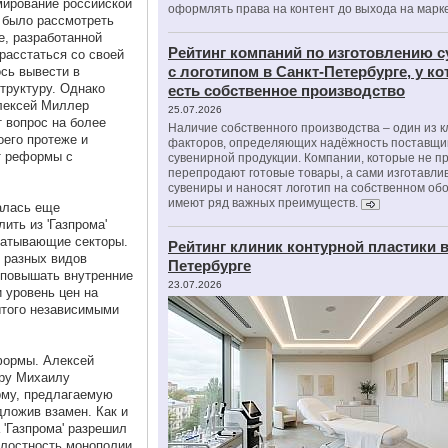
ирование российской
оформлять права на контент до выхода на марк
 было рассмотреть
е, разработанной
Рейтинг компаний по изготовлению 
расстаться со своей
с логотипом в Санкт-Петербурге, у к
ось вывести в
труктуру. Однако
есть собственное производство
Алексей Миллер
25.07.2026
 вопрос на более
Наличие собственного производства – один из 
оего протеже и
факторов, определяющих надёжность поставщи
т реформы с
сувенирной продукции. Компании, которые не п
перепродают готовые товары, а сами изготавли
сувениры и наносят логотип на собственном об
имеют ряд важных преимуществ.
алась еще
ить из 'Газпрома'
батывающие секторы.
Рейтинг клиник контурной пластики в
 разных видов
Петербурге
 повышать внутренние
23.07.2026
и уровень цен на
ытого независимыми
еформы. Алексей
ру Михаилу
рму, предлагаемую
дложив взамен. Как и
 'Газпрома' разрешил
елостность монополии