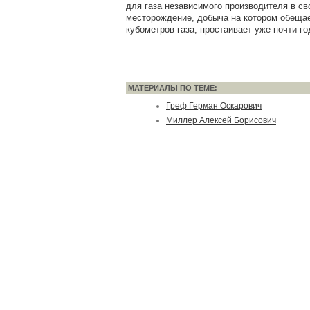
для газа независимого производителя в св
месторождение, добыча на котором обещае
кубометров газа, простаивает уже почти го
МАТЕРИАЛЫ ПО ТЕМЕ:
Греф Герман Оскарович
Миллер Алексей Борисович