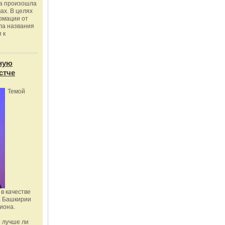
ка произошла
ах. В целях
рмации от
ла названия
 к
ную
стче
Темой
в качестве
а Башкирии
иона.
 лучше ли