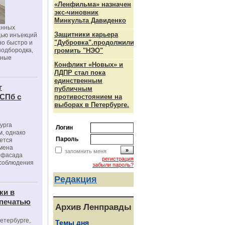
«Ленфильма» назначен
экс-чиновник
Минкульта Давиденко
анных
Защитники карьера
щью инъекций
"Дубровка".продолжили
но быстро и
подбородка,
громить "НЭО"
зные
Конфликт «Новых» и
ЛДПР стал пока
единственным
г
публичным
 СПб с
противостоянием на
выборах в Петербурге.
урга
Логин
, однако
Пароль
ется
мена
запомнить меня
я фасада
регистрация
 соблюдения
забыли пароль?
Редакция
ки в
 печатью
Архив Ленправды
Петербурге,
Темы дня