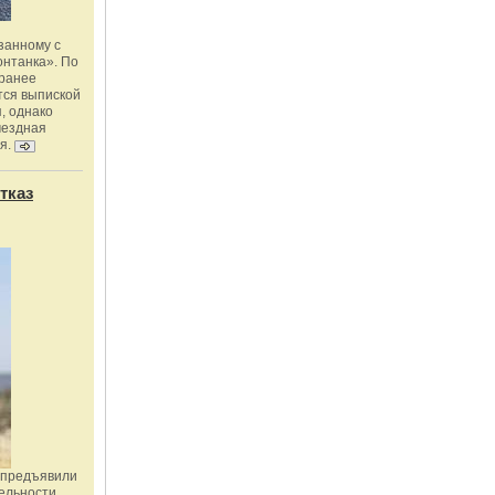
занному с
онтанка». По
 ранее
тся выпиской
, однако
мездная
я.
тказ
 предъявили
ельности,