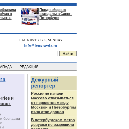
 обвинила
Предвыборные
обчак в
скандалы в Санкт-
льстве
Петербурге
9 AUGUST 2026, SUNDAY
info@lenpravda.ru
ЗАПАДА
РЕДАКЦИЯ
га
Дежурный
репортер
Россияне начали
rries и
массово отказываться
от перелетов между
ровок
Москвой и Петербургом
из-за атак дронов
е
ми брендами
В петербургском метро
ье
девушке не разрешили
к и