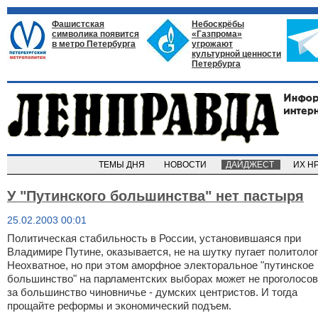
Фашистская
Небоскрёбы
символика появится
«Газпрома»
в метро Петербурга
угрожают
культурной ценности
Петербурга
ТЕМЫ ДНЯ
НОВОСТИ
ДАЙДЖЕСТ
ИХ Н
У "Путинского большинства" нет пастыря
25.02.2003 00:01
Политическая стабильность в России, установившаяся при
Владимире Путине, оказывается, не на шутку пугает политолог
Неохватное, но при этом аморфное электоральное "путинское
большинство" на парламентских выборах может не проголосов
за большинство чиновничье - думских центристов. И тогда
прощайте реформы и экономический подъем.