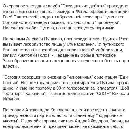
Очередное заседание клуба "Гражданские дебаты" проходило
вчера в минорных тонах. Президент Фонда эффективной поли
Глеб Павловский, когда-то вбросивший тезис про "путинское
большинство", теперь признал, что оно стало "проблемой".
Население любит Путина, но не интересуется партиями.
По данным Алексея Пушкова, пропрезидентская "Единая Росс
вызывает любопытство лишь у 6% населения. "У путинского
большинства нет способов для политической мобилизации, -
заявил Анатолий Голов. - Недавние выборы в питерское
Заксобрание показали: налицо полная недееспособность парт
власти".
"Сегодня совершенно очевидна "чиновничья" ориентация "Еди
России". Но электоральный спектр избирателей Путина горазд
шире. И именно поэтому в 99-м голосовали за "спасателя" Шой
"богатыря" Карелина", - заметил лидер партии "СЛОН" Вячесл
Игрунов.
По словам Александра Коновалова, если президент заявит о
принадлежности партии власти, та станет ему "подарочным
якорем". С другой стороны, считает Андрей Федоров, "всеядны
всепривлекательный" президент может не связывать себя с