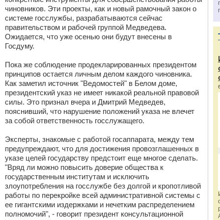
чиновников. Эти проекты, как и новый рамочный закон о
системе госслужбы, разрабатываются сейчас
правительством и рабочей группой Медведева.
Ожидается, что уже осенью они будут внесены в
Госдуму.
Пока же соблюдение продекларированных президентом
принципов остается личным делом каждого чиновника.
Как заметил источник "Ведомостей" в Белом доме,
президентский указ не имеет никакой реальной правовой
силы. Это признал вчера и Дмитрий Медведев,
пояснивший, что нарушение положений указа не влечет
за собой ответственность госслужащего.
Эксперты, знакомые с работой госаппарата, между тем
предупреждают, что для достижения провозглашенных в
указе целей государству предстоит еще многое сделать.
"Вряд ли можно повысить доверие общества к
государственным институтам и исключить
злоупотребления на госслужбе без долгой и кропотливой
работы по перекройке всей административной системы с
ее гигантскими издержками и нечетким распределением
полномочий", - говорит президент консультационной