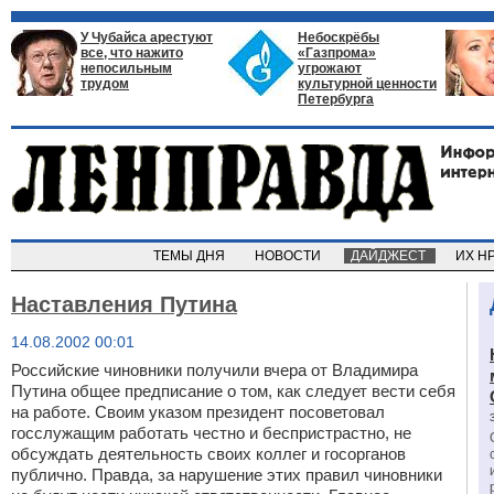
У Чубайса арестуют
Небоскрёбы
все, что нажито
«Газпрома»
непосильным
угрожают
трудом
культурной ценности
Петербурга
ТЕМЫ ДНЯ
НОВОСТИ
ДАЙДЖЕСТ
ИХ Н
Наставления Путина
14.08.2002 00:01
Российские чиновники получили вчера от Владимира
Путина общее предписание о том, как следует вести себя
на работе. Своим указом президент посоветовал
госслужащим работать честно и беспристрастно, не
обсуждать деятельность своих коллег и госорганов
публично. Правда, за нарушение этих правил чиновники