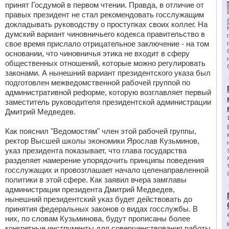
принят Госдумой в первом чтении. Правда, в отличие от
правых президент не стал рекомендовать госслужащим
докладывать руководству о проступках своих коллег. На
думский вариант чиновничьего кодекса правительство в
свое время прислало отрицательное заключение - на том
основании, что чиновничья этика не входит в сферу
общественных отношений, которые можно регулировать
законами. А нынешний вариант президентского указа был
подготовлен межведомственной рабочей группой по
административной реформе, которую возглавляет первый
заместитель руководителя президентской администрации
Дмитрий Медведев.
Как пояснил "Ведомостям" член этой рабочей группы,
ректор Высшей школы экономики Ярослав Кузьминов,
указ президента показывает, что глава государства
разделяет намерение упорядочить принципы поведения
госслужащих и провозглашает начало целенаправленной
политики в этой сфере. Как заявил вчера замглавы
администрации президента Дмитрий Медведев,
нынешний президентский указ будет действовать до
принятия федеральных законов о видах госслужбы. В
них, по словам Кузьминова, будут прописаны более
конкретные инструменты для совершенствования работы