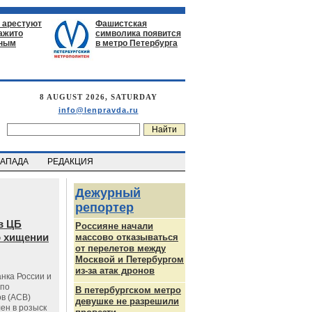
 арестуют
Фашистская
нажито
символика появится
ьным
в метро Петербурга
8 AUGUST 2026, SATURDAY
info@lenpravda.ru
ЗАПАДА
РЕДАКЦИЯ
Дежурный
репортер
в ЦБ
Россияне начали
о хищении
массово отказываться
от перелетов между
Москвой и Петербургом
из-за атак дронов
нка России и
 по
В петербургском метро
в (АСВ)
девушке не разрешили
ен в розыск