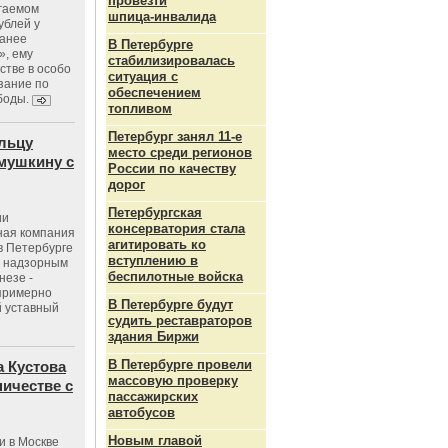
провезти
агаемом
шпица‑инвалида
ублей у
ранее
В Петербурге
», ему
стабилизировалась
тве в особо
ситуация с
зание по
обеспечением
боды.
топливом
Петербург занял 11-е
льцу
место среди регионов
мушкину с
России по качеству
дорог
Петербургская
ии
консерватория стала
ная компания
агитировать ко
в Петербурге
вступлению в
с надзорным
беспилотные войска
незе -
 примерно
В Петербурге будут
 уставный
судить реставраторов
здания Биржи
В Петербурге провели
 Кустова
массовую проверку
ичестве с
пассажирских
автобусов
Новым главой
и в Москве