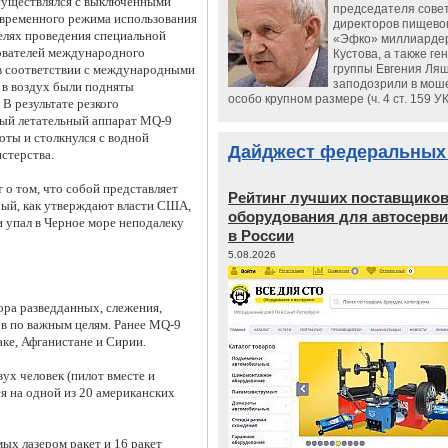
осуществлялся с выключенными
председателя сове
 временного режима использования
директоров пищево
елях проведения специальной
«Эфко» миллиарде
зователей международного
Кустова, а также ге
в соответствии с международными
группы Евгения Ляш
заподозрили в мош
 в воздух были подняты
особо крупном размере (ч. 4 ст. 159 У
В результате резкого
ный летательный аппарат MQ-9
оты и столкнулся с водной
Дайджест федеральных
стерства.
 о том, что собой представляет
Рейтинг лучших поставщико
рый, как утверждают власти США,
оборудования для автосерви
и упал в Черное море неподалеку
в России
5.08.2026
ра разведданных, слежения,
в по важным целям. Ранее MQ-9
аке, Афганистане и Сирии.
ух человек (пилот вместе и
я на одной из 20 американских
ых лазером ракет и 16 ракет