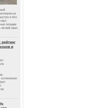
ской
филлеров на
быстро и без
скул,
бные складки
 чёткий овал
: рейтинг
конов в
кт-
ала
же.
 остекления
бует
о
тов
ть
 что