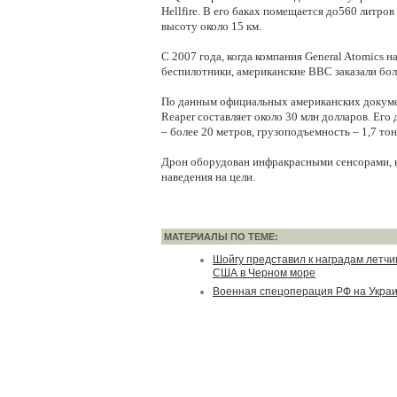
Hellfire. В его баках помещается до560 литро
высоту около 15 км.
С 2007 года, когда компания General Atomics н
беспилотники, американские ВВС заказали бол
По данным официальных американских докуме
Reaper составляет около 30 млн долларов. Его 
– более 20 метров, грузоподъемность – 1,7 тон
Дрон оборудован инфракрасными сенсорами, к
наведения на цели.
МАТЕРИАЛЫ ПО ТЕМЕ:
Шойгу представил к наградам летчи
США в Черном море
Военная спецоперация РФ на Укра