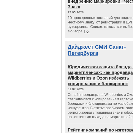
внедрению маркировки «Чес
Знак»
27.05.2026
10 проверенных компаний для подклю
Честному Знаку: от регистрации в ЦР
аутсорсинга. Список, плюсы, как выбр
в обзоре.
Дайджест СМИ Санкт-
Петербурга
Юридическая защита бренда 
маркетплейсах: как продавц
Wildberries и Ozon избежать
копирования и блокировок
31.07.2026
Онлайн продавцы на Wildberries и Oz
сталкиваются с копированием карточе
брендами и блокировками по жалобам
конкурентов. В статье разбираем, зач
регистрировать товарный знак и офо
на контент до выхода на маркетплейс
Рейтинг компаний по изгото