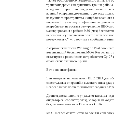
"Полет беспилотного летательного аппарата 
транспондерами с нарушением границ района
воздушного пространства, установленного в ц
военной операции, доведенного до всех поль
воздушного пространства и опубликованного 
нормами. С целью идентификации нарушителя
истребители из состава дежурных по ПВО сил. 
маневрирования в районе 9.30 (мск) беспилот
перешел в неуправляемый полет с потерей выс
поверхностью", – говорится в сообщении мини
Американская газета Washington Post сообщает
американский беспилотник MQ-9 Reaper, кото
столкнулся с российским истребителем Су-27 
от аннексированного Крыма.
Вот основные факты:
Эти аппараты используются ВВС США для сбо
спасательных операций и высокоточных ударо
Reaper в числе прочего выполнял задания в Ир
Дроном дистанционно управляет команда из дв
оператор сенсоров/стрелок), которые находятс
баз, расположенных в 17 штатах США.
MQ-9 Reaper может нести до восьми управляем