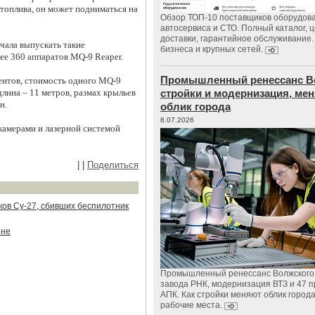
в топлива, он может подниматься на
Обзор ТОП-10 поставщиков оборудов
автосервиса и СТО. Полный каталог, 
доставки, гарантийное обслуживание.
ачала выпускать такие
бизнеса и крупных сетей.
ее 360 аппаратов MQ-9 Reaper.
Промышленный ренессанс В
нтов, стоимость одного MQ-9
длина – 11 метров, размах крыльев
стройки и модернизация, м
н.
облик города
8.07.2026
амерами и лазерной системой
|
|
Поделиться
ков Cу-27, сбивших беспилотник
ине
Промышленный ренессанс Волжского:
завода РНК, модернизация ВТЗ и 47 п
АПК. Как стройки меняют облик город
рабочие места.