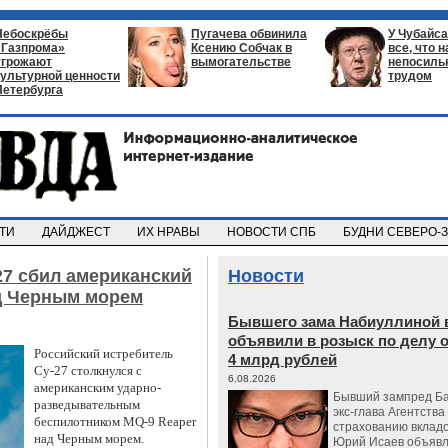
Небоскрёбы
Пугачева обвинила
У Чубайса
«Газпрома»
Ксению Собчак в
все, что 
угрожают
вымогательстве
непосил
культурной ценности
трудом
Петербурга
СТИ
ДАЙДЖЕСТ
ИХ НРАВЫ
НОВОСТИ СПБ
БУДНИ СЕВЕРО-
27 сбил американский
Новости
д Черным морем
Бывшего зама Набиуллиной 
объявили в розыск по делу 
Российский истребитель
4 млрд рублей
Су-27 столкнулся с
6.08.2026
американским ударно-
Бывший зампред Ба
разведывательным
экс-глава Агентства
беспилотником MQ-9 Reaper
страхованию вкладо
над Черным морем.
Юрий Исаев объявл