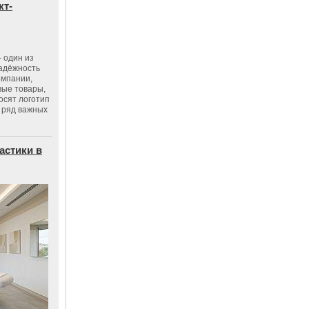
кт-
 один из
адёжность
омпании,
вые товары,
осят логотип
 ряд важных
астики в