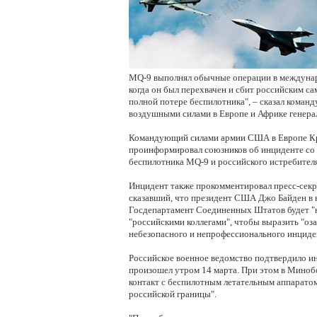
MQ-9 выполнял обычные операции в междуна
когда он был перехвачен и сбит российским са
полной потере беспилотника", – сказал кома
воздушными силами в Европе и Африке генера
Командующий силами армии США в Европе К
проинформировал союзников об инциденте со 
беспилотника MQ-9 и российского истребител
Инцидент также прокомментировал пресс-секр
сказавший, что президент США Джо Байден в 
Госдепартамент Соединенных Штатов будет "
"российскими коллегами", чтобы выразить "оз
небезопасного и непрофессионального инциде
Российское военное ведомство подтвердило ин
произошел утром 14 марта. При этом в Миноб
контакт с беспилотным летательным аппаратом
российской границы".