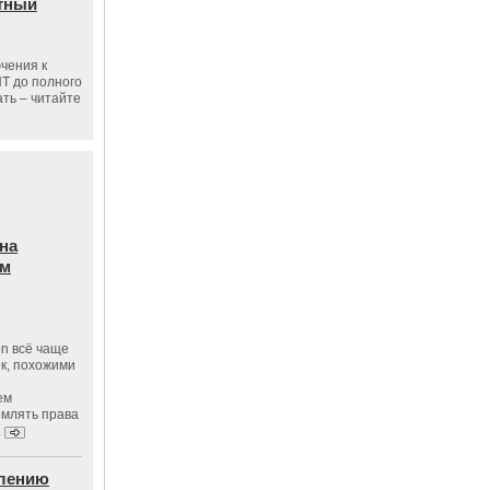
тный
чения к
ПТ до полного
ать – читайте
на
ам
on всё чаще
к, похожими
ем
рмлять права
.
влению