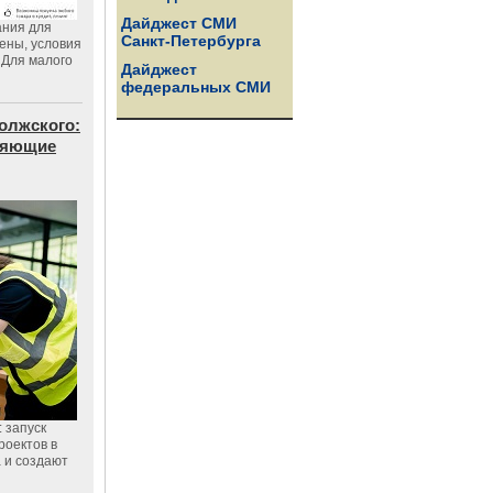
Дайджест СМИ
ания для
Санкт-Петербурга
цены, условия
 Для малого
Дайджест
федеральных СМИ
олжского:
еняющие
 запуск
роектов в
а и создают