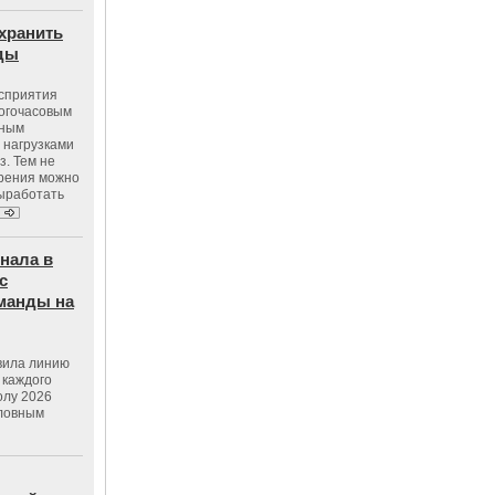
хранить
оды
осприятия
ногочасовым
нным
 нагрузками
з. Тем не
зрения можно
выработать
нала в
с
манды на
вила линию
 каждого
олу 2026
словным