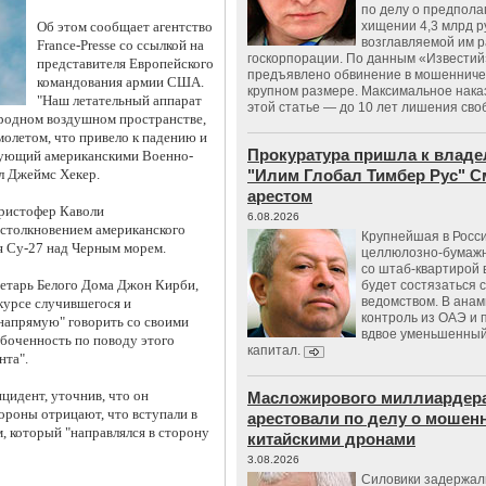
по делу о предпол
Об этом сообщает агентство
хищении 4,3 млрд р
возглавляемой им 
France-Presse со ссылкой на
госкорпорации. По данным «Известий
представителя Европейского
предъявлено обвинение в мошенничес
командования армии США.
крупном размере. Максимальное нака
"Наш летательный аппарат
этой статье — до 10 лет лишения сво
родном воздушном пространстве,
молетом, что привело к падению и
Прокуратура пришла к владе
ндующий американскими Военно-
л Джеймс Хекер.
"Илим Глобал Тимбер Рус" С
арестом
ристофер Каволи
6.08.2026
столкновением американского
Крупнейшая в Росс
я Су-27 над Черным морем.
целлюлозно-бумаж
со штаб-квартирой 
етарь Белого Дома Джон Кирби,
будет состязаться 
ведомством. В анам
курсе случившегося и
контроль из ОАЭ и
напрямую" говорить со своими
вдвое уменьшенный
абоченность по поводу этого
капитал.
нта".
цидент, уточнив, что он
Масложирового миллиардера
ороны отрицают, что вступали в
арестовали по делу о мошенн
, который "направлялся в сторону
китайскими дронами
3.08.2026
Силовики задержал