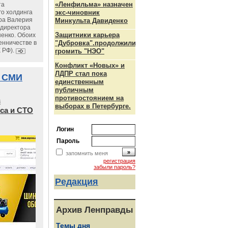
«Ленфильма» назначен
та
го холдинга
экс-чиновник
ра Валерия
Минкульта Давиденко
ндиректора
Защитники карьера
енко. Обоих
енничестве в
"Дубровка".продолжили
К РФ).
громить "НЭО"
Конфликт «Новых» и
ЛДПР стал пока
 СМИ
единственным
публичным
противостоянием на
в
выборах в Петербурге.
са и СТО
Логин
Пароль
запомнить меня
регистрация
забыли пароль?
Редакция
Архив Ленправды
Темы дня