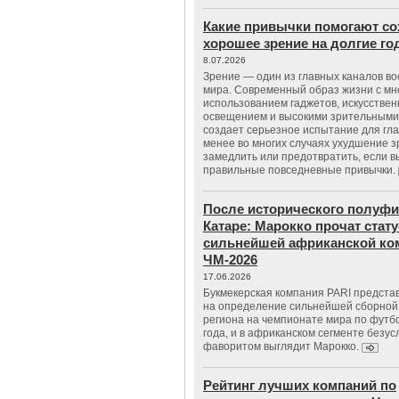
Какие привычки помогают со
хорошее зрение на долгие г
8.07.2026
Зрение — один из главных каналов в
мира. Современный образ жизни с м
использованием гаджетов, искусстве
освещением и высокими зрительными
создает серьезное испытание для гла
менее во многих случаях ухудшение 
замедлить или предотвратить, если 
правильные повседневные привычки.
После исторического полуфи
Катаре: Марокко прочат стату
сильнейшей африканской ко
ЧМ-2026
17.06.2026
Букмекерская компания PARI предста
на определение сильнейшей сборной
региона на чемпионате мира по футб
года, и в африканском сегменте безу
фаворитом выглядит Марокко.
Рейтинг лучших компаний по