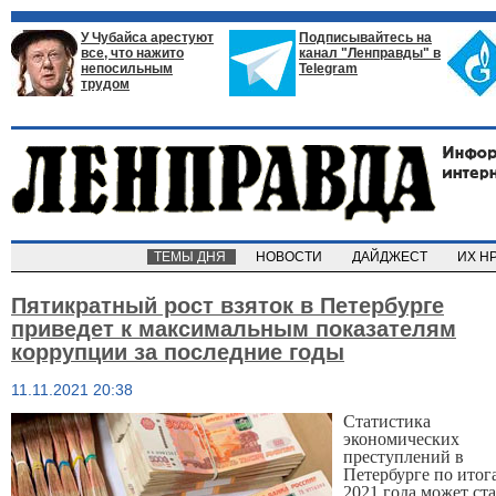
У Чубайса арестуют
Подписывайтесь на
все, что нажито
канал "Ленправды" в
непосильным
Telegram
трудом
ТЕМЫ ДНЯ
НОВОСТИ
ДАЙДЖЕСТ
ИХ Н
Пятикратный рост взяток в Петербурге
приведет к максимальным показателям
коррупции за последние годы
11.11.2021 20:38
Статистика
экономических
преступлений в
Петербурге по итог
2021 года может ста