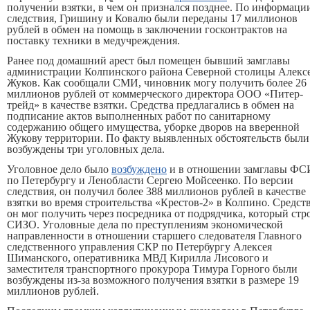
получении взятки, в чем он признался позднее. По информаци
следствия, Гришину и Ковалю были переданы 17 миллионов
рублей в обмен на помощь в заключении госконтрактов на
поставку техники в медучреждения.
Ранее под домашний арест был помещен бывший замглавы
администрации Колпинского района Северной столицы Алекс
Жуков. Как сообщали СМИ, чиновник могу получить более 26
миллионов рублей от коммерческого директора ООО «Питер-
трейд» в качестве взятки. Средства предлагались в обмен на
подписание актов выполненных работ по санитарному
содержанию общего имущества, уборке дворов на вверенной
Жукову территории. По факту выявленных обстоятельств были
возбуждены три уголовных дела.
Уголовное дело было
возбуждено
и в отношении замглавы Ф
по Петербургу и Ленобласти Сергею Мойсеенко. По версии
следствия, он получил более 388 миллионов рублей в качестве
взятки во время строительства «Крестов-2» в Колпино. Средст
он мог получить через посредника от подрядчика, который стр
СИЗО. Уголовные дела по преступлениям экономической
направленности в отношении старшего следователя Главного
следственного управления СКР по Петербургу Алексея
Шиманского, оперативника МВД Кирилла Лисового и
заместителя транспортного прокурора Тимура Горного были
возбуждены из-за возможного получения взятки в размере 19
миллионов рублей.