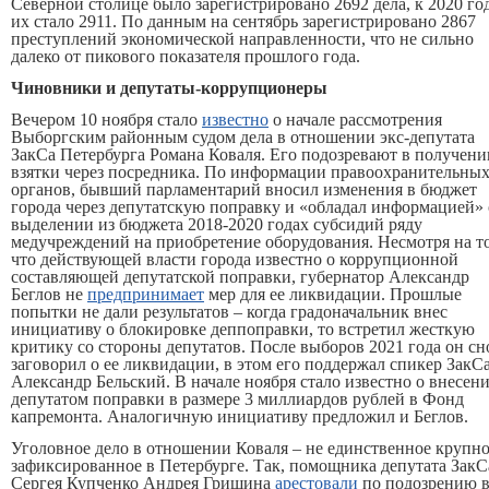
Северной столице было зарегистрировано 2692 дела, к 2020 го
их стало 2911. По данным на сентябрь зарегистрировано 2867
преступлений экономической направленности, что не сильно
далеко от пикового показателя прошлого года.
Чиновники и депутаты-коррупционеры
Вечером 10 ноября стало
известно
о начале рассмотрения
Выборгским районным судом дела в отношении экс-депутата
ЗакСа Петербурга Романа Коваля. Его подозревают в получени
взятки через посредника. По информации правоохранительны
органов, бывший парламентарий вносил изменения в бюджет
города через депутатскую поправку и «обладал информацией» 
выделении из бюджета 2018-2020 годах субсидий ряду
медучреждений на приобретение оборудования. Несмотря на то
что действующей власти города известно о коррупционной
составляющей депутатской поправки, губернатор Александр
Беглов не
предпринимает
мер для ее ликвидации. Прошлые
попытки не дали результатов – когда градоначальник внес
инициативу о блокировке деппоправки, то встретил жесткую
критику со стороны депутатов. После выборов 2021 года он сн
заговорил о ее ликвидации, в этом его поддержал спикер ЗакС
Александр Бельский. В начале ноября стало известно о внесен
депутатом поправки в размере 3 миллиардов рублей в Фонд
капремонта. Аналогичную инициативу предложил и Беглов.
Уголовное дело в отношении Коваля – не единственное крупн
зафиксированное в Петербурге. Так, помощника депутата ЗакС
Сергея Купченко Андрея Гришина
арестовали
по подозрению 