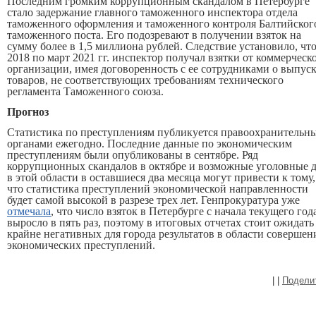
Последним громким коррупционным скандалом в Петербурге
стало задержание главного таможенного инспектора отдела
таможенного оформления и таможенного контроля Балтийског
таможенного поста. Его подозревают в получении взяток на
сумму более в 1,5 миллиона рублей. Следствие установило, что
2018 по март 2021 гг. инспектор получал взятки от коммерческ
организации, имея договоренность с ее сотрудниками о выпус
товаров, не соответствующих требованиям технического
регламента Таможенного союза.
Прогноз
Статистика по преступлениям публикуется правоохранительн
органами ежегодно. Последние данные по экономическим
преступлениям были опубликованы в сентябре. Ряд
коррупционных скандалов в октябре и возможные уголовные д
в этой области в оставшиеся два месяца могут привести к тому,
что статистика преступлений экономической направленности
будет самой высокой в разрезе трех лет. Генпрокуратура уже
отмечала
, что число взяток в Петербурге с начала текущего год
выросло в пять раз, поэтому в итоговых отчетах стоит ожидать
крайне негативных для города результатов в области совершен
экономических преступлений.
|
|
Подели