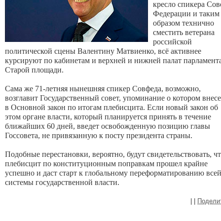
кресло спикера Сов
Федерации и таким
образом технично
сместить ветерана
российской
политической сцены Валентину Матвиенко, всё активнее
курсируют по кабинетам и верхней и нижней палат парламента
Старой площади.
Сама же 71-летняя нынешняя спикер Совфеда, возможно,
возглавит Государственный совет, упоминание о котором внес
в Основной закон по итогам плебисцита. Если новый закон об
этом органе власти, который планируется принять в течение
ближайших 60 дней, введет освобожденную позицию главы
Госсовета, не привязанную к посту президента страны.
Подобные перестановки, вероятно, будут свидетельствовать, ч
плебисцит по конституционным поправкам прошел крайне
успешно и даст старт к глобальному переформатированию все
системы государственной власти.
|
|
Подели