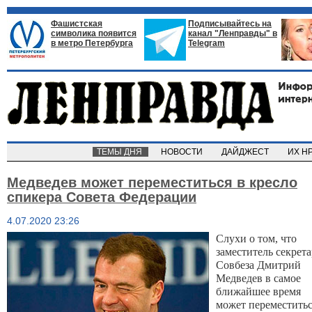
Фашистская
Подписывайтесь на
символика появится
канал "Ленправды" в
в метро Петербурга
Telegram
ТЕМЫ ДНЯ
НОВОСТИ
ДАЙДЖЕСТ
ИХ Н
Медведев может переместиться в кресло
спикера Совета Федерации
4.07.2020 23:26
Слухи о том, что
заместитель секрета
Совбеза Дмитрий
Медведев в самое
ближайшее время
может переместитьс