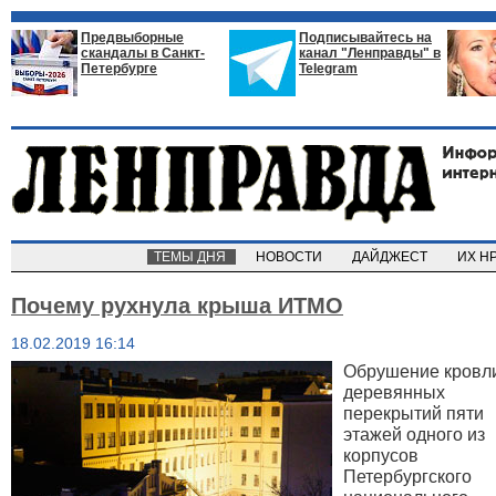
Предвыборные
Подписывайтесь на
скандалы в Санкт-
канал "Ленправды" в
Петербурге
Telegram
ТЕМЫ ДНЯ
НОВОСТИ
ДАЙДЖЕСТ
ИХ Н
Почему рухнула крыша ИТМО
18.02.2019 16:14
Обрушение кровл
деревянных
перекрытий пяти
этажей одного из
корпусов
Петербургского