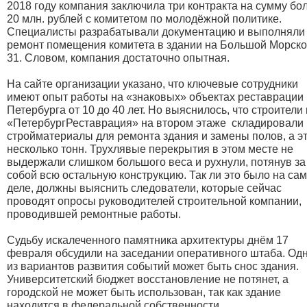
2018 году компания заключила три контракта на сумму бо
20 млн. рублей с комитетом по молодёжной политике.
Специалисты разрабатывали документацию и выполняли
ремонт помещения комитета в здании на Большой Морско
31. Словом, компания достаточно опытная.
На сайте организации указано, что ключевые сотрудники
имеют опыт работы на «знаковых» объектах реставрации
Петербурга от 10 до 40 лет. Но выяснилось, что строители 
«ПетербургРеставрация» на втором этаже складировали 
стройматериалы для ремонта здания и замены полов, а э
несколько тонн. Трухлявые перекрытия в этом месте не
выдержали слишком большого веса и рухнули, потянув за
собой всю остальную конструкцию. Так ли это было на са
деле, должны выяснить следователи, которые сейчас
проводят опросы руководителей строительной компании,
проводившей ремонтные работы.
Судьбу искалеченного памятника архитектуры днём 17
февраля обсудили на заседании оперативного штаба. Од
из вариантов развития событий может быть снос здания.
Университетский бюджет восстановление не потянет, а
городской не может быть использован, так как здание
находится в федеральной собственности.