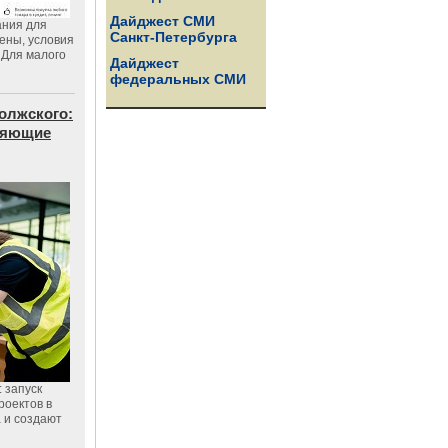
Дайджест СМИ
ания для
Санкт-Петербурга
цены, условия
 Для малого
Дайджест
федеральных СМИ
олжского:
еняющие
 запуск
роектов в
а и создают