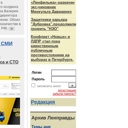
«Ленфильма» назначен
та
го холдинга
экс-чиновник
ра Валерия
Минкульта Давиденко
ндиректора
Защитники карьера
енко. Обоих
енничестве в
"Дубровка".продолжили
К РФ).
громить "НЭО"
Конфликт «Новых» и
ЛДПР стал пока
 СМИ
единственным
публичным
противостоянием на
в
выборах в Петербурге.
са и СТО
Логин
Пароль
запомнить меня
регистрация
забыли пароль?
Редакция
Архив Ленправды
Темы дня