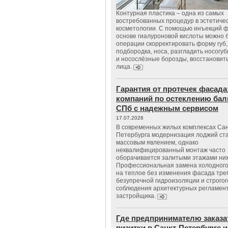
Контурная пластика – одна из самых
востребованных процедур в эстетиче
косметологии. С помощью инъекций 
основе гиалуроновой кислоты можно 
операции скорректировать форму губ, 
подбородка, носа, разгладить носогу
и носослёзные борозды, восстановить
лица.
Гарантия от протечек фасада
компаний по остеклению бал
СПб с надежным сервисом
17.07.2026
В современных жилых комплексах Сан
Петербурга модернизация лоджий ст
массовым явлением, однако
неквалифицированный монтаж часто
оборачивается залитыми этажами ни
Профессиональная замена холодного
на теплое без изменения фасада тре
безупречной гидроизоляции и строгог
соблюдения архитектурных регламен
застройщика.
Где предпринимателю заказа
визитки в Санкт-Петербурге и