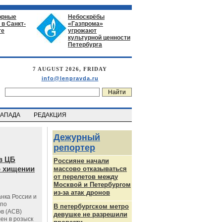
орные
Небоскрёбы
в Санкт-
«Газпрома»
ге
угрожают
культурной ценности
Петербурга
7 AUGUST 2026, FRIDAY
info@lenpravda.ru
ЗАПАДА
РЕДАКЦИЯ
Дежурный
репортер
в ЦБ
Россияне начали
о хищении
массово отказываться
от перелетов между
Москвой и Петербургом
из-за атак дронов
нка России и
 по
В петербургском метро
в (АСВ)
девушке не разрешили
ен в розыск