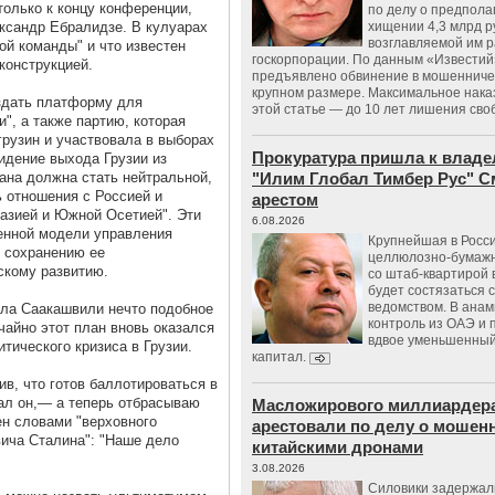
 только к концу конференции,
по делу о предпол
ександр Ебралидзе. В кулуарах
хищении 4,3 млрд р
возглавляемой им 
кой команды" и что известен
госкорпорации. По данным «Известий
конструкцией.
предъявлено обвинение в мошенничес
крупном размере. Максимальное нака
здать платформу для
этой статье — до 10 лет лишения сво
", а также партию, которая
рузин и участвовала в выборах
Прокуратура пришла к владе
идение выхода Грузии из
рана должна стать нейтральной,
"Илим Глобал Тимбер Рус" С
ь отношения с Россией и
арестом
хазией и Южной Осетией". Эти
6.08.2026
венной модели управления
Крупнейшая в Росс
к сохранению ее
целлюлозно-бумаж
скому развитию.
со штаб-квартирой 
будет состязаться 
ведомством. В анам
ила Саакашвили нечто подобное
контроль из ОАЭ и
чайно этот план вновь оказался
вдвое уменьшенный
тического кризиса в Грузии.
капитал.
в, что готов баллотироваться в
зал он,— а теперь отбрасываю
Масложирового миллиардера
ен словами "верховного
арестовали по делу о мошенн
ича Сталина": "Наше дело
китайскими дронами
3.08.2026
Силовики задержал