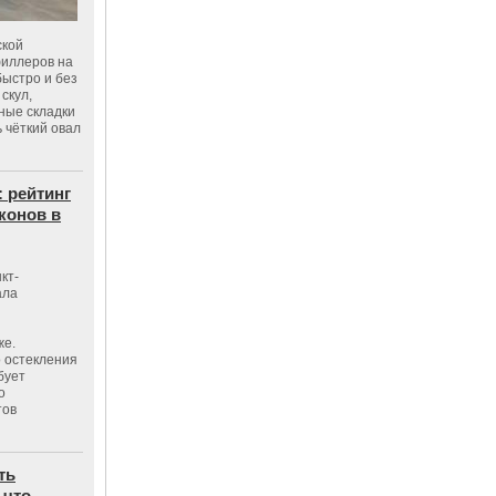
ской
филлеров на
быстро и без
скул,
бные складки
 чёткий овал
: рейтинг
конов в
кт-
ала
же.
 остекления
бует
о
тов
ть
 что