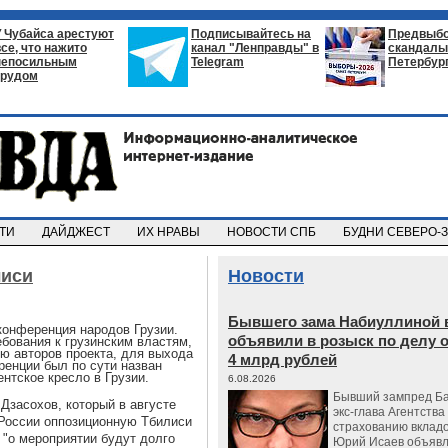
У Чубайса арестуют
Подписывайтесь на
Предвыб
все, что нажито
канал "Ленправды" в
скандалы 
непосильным
Telegram
Петербур
трудом
СТИ
ДАЙДЖЕСТ
ИХ НРАВЫ
НОВОСТИ СПБ
БУДНИ СЕВЕРО-
лиси
Новости
Бывшего зама Набиуллиной 
конференция народов Грузии.
объявили в розыск по делу 
бования к грузинским властям,
ю авторов проекта, для выхода
4 млрд рублей
ренции был по сути назван
нтское кресло в Грузии.
6.08.2026
Бывший зампред Ба
Дзасохов, который в августе
экс-глава Агентства
 России оппозиционную Тбилиси
страхованию вкладо
 "о мероприятии будут долго
Юрий Исаев объявл