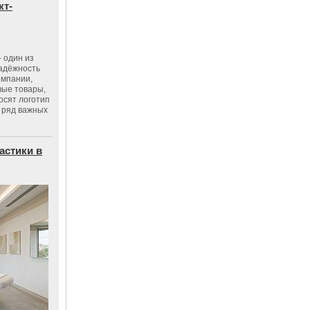
кт-
 один из
адёжность
омпании,
вые товары,
осят логотип
 ряд важных
астики в