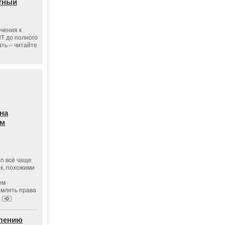
тный
чения к
ПТ до полного
ать – читайте
на
ам
on всё чаще
к, похожими
ем
рмлять права
.
влению