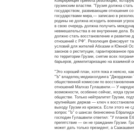
Конференция приняла резолюцию, которую
грузинским властям. "Грузия должна стат
государством, развивающим отношения со
государствами мира,— записано в резолю
родины не должна исходить военная угроза
в свою очередь должна получить междуна
невмешательства в ее внутренние дела. В
должно стать восстановление и развитие 
отношений с РФ". Резолюция фиксирует та
условий для жителей Абхазии и Южной Ос
законов о реституции, гарантированное пр
по территории Грузии, снятие всех погран
барьеров, демилитаризацию на взаимной о
"Это хороший план, хотя пока и неясно, ка
"Ъ" владелец медиахолдинга "Джорджиан 
общественной комиссии по восстановлению
отношений Малхаз Гулашвили.— У народн
возможности, особенно сейчас, когда грузи
обществе. Только нейтралитет Грузии, по
крупнейших держав — ключ к восстановле
выходу Грузии из кризиса. Если этого не с
вопрос "Ъ" о шансах бизнесмена Ебралидз
господин Гулашвили ответил: "У планов Е
препятствие — он не гражданин Грузии. Гр
может дать только президент, а Саакашвили