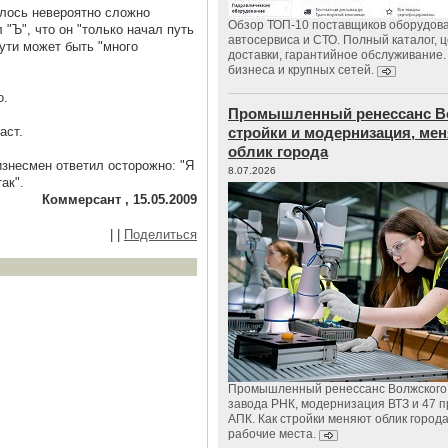
алось невероятно сложно
Обзор ТОП-10 поставщиков оборудов
 "Ъ", что он "только начал путь
автосервиса и СТО. Полный каталог, 
пути может быть "много
доставки, гарантийное обслуживание.
бизнеса и крупных сетей.
о.
Промышленный ренессанс В
аст.
стройки и модернизация, м
облик города
изнесмен ответил осторожно: "Я
8.07.2026
ак".
Коммерсант , 15.05.2009
|
|
Поделиться
Промышленный ренессанс Волжского:
завода РНК, модернизация ВТЗ и 47 п
АПК. Как стройки меняют облик город
рабочие места.