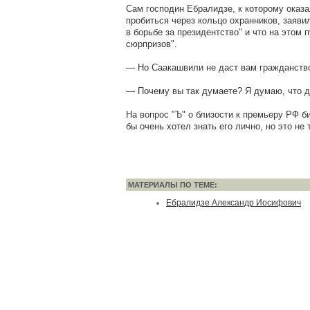
Сам господин Ебралидзе, к которому оказ
пробиться через кольцо охранников, заявил
в борьбе за президентство" и что на этом 
сюрпризов".
— Но Саакашвили не даст вам гражданств
— Почему вы так думаете? Я думаю, что д
На вопрос "Ъ" о близости к премьеру РФ б
бы очень хотел знать его лично, но это не т
МАТЕРИАЛЫ ПО ТЕМЕ:
Ебралидзе Александр Иосифович