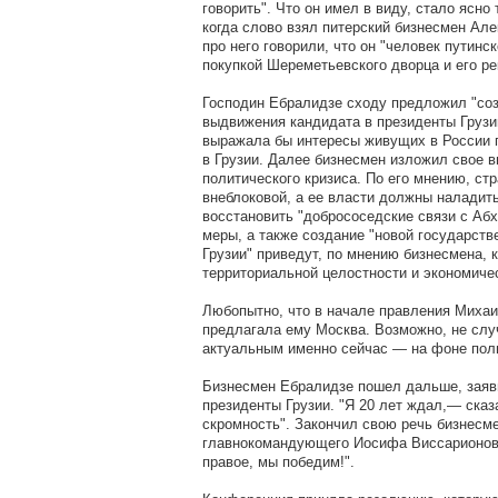
говорить". Что он имел в виду, стало ясно
когда слово взял питерский бизнесмен Ал
про него говорили, что он "человек путинс
покупкой Шереметьевского дворца и его ре
Господин Ебралидзе сходу предложил "со
выдвижения кандидата в президенты Грузии
выражала бы интересы живущих в России г
в Грузии. Далее бизнесмен изложил свое в
политического кризиса. По его мнению, ст
внеблоковой, а ее власти должны наладит
восстановить "добрососедские связи с Аб
меры, а также создание "новой государст
Грузии" приведут, по мнению бизнесмена, 
территориальной целостности и экономиче
Любопытно, что в начале правления Миха
предлагала ему Москва. Возможно, не слу
актуальным именно сейчас — на фоне поли
Бизнесмен Ебралидзе пошел дальше, заяви
президенты Грузии. "Я 20 лет ждал,— ска
скромность". Закончил свою речь бизнесм
главнокомандующего Иосифа Виссарионов
правое, мы победим!".