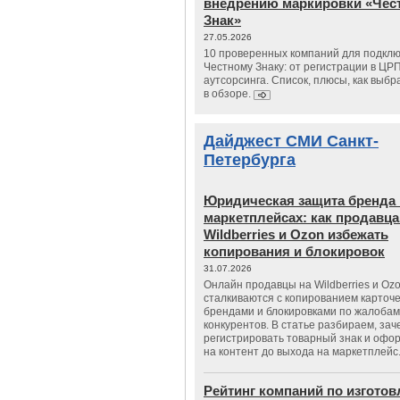
внедрению маркировки «Чес
Знак»
27.05.2026
10 проверенных компаний для подклю
Честному Знаку: от регистрации в ЦР
аутсорсинга. Список, плюсы, как выбр
в обзоре.
Дайджест СМИ Санкт-
Петербурга
Юридическая защита бренда 
маркетплейсах: как продавц
Wildberries и Ozon избежать
копирования и блокировок
31.07.2026
Онлайн продавцы на Wildberries и Oz
сталкиваются с копированием карточе
брендами и блокировками по жалобам
конкурентов. В статье разбираем, зач
регистрировать товарный знак и офо
на контент до выхода на маркетплейс
Рейтинг компаний по изгото