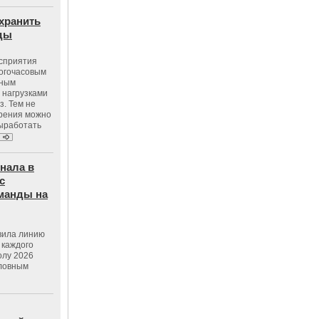
хранить
оды
осприятия
ногочасовым
нным
 нагрузками
з. Тем не
зрения можно
выработать
нала в
с
манды на
вила линию
 каждого
олу 2026
словным