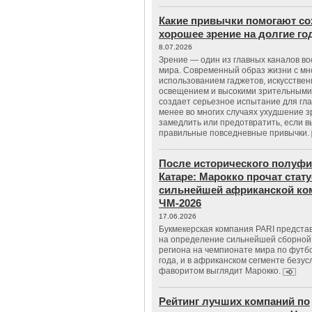
Какие привычки помогают со
хорошее зрение на долгие г
8.07.2026
Зрение — один из главных каналов в
мира. Современный образ жизни с м
использованием гаджетов, искусстве
освещением и высокими зрительными
создает серьезное испытание для гла
менее во многих случаях ухудшение 
замедлить или предотвратить, если 
правильные повседневные привычки.
После исторического полуфи
Катаре: Марокко прочат стату
сильнейшей африканской ко
ЧМ-2026
17.06.2026
Букмекерская компания PARI предста
на определение сильнейшей сборной
региона на чемпионате мира по футб
года, и в африканском сегменте безу
фаворитом выглядит Марокко.
Рейтинг лучших компаний по