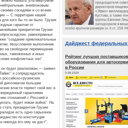
 можно назвать ультиматумом
председателя сове
ь нейтральным, внеблоковым
директоров пищево
 своими соседями и со всеми
«Эфко» миллиарде
ции.— С территории нашей
Кустова, а также ге
 для кого бы то ни было. Грузия
группы Евгения Ляш
заподозрили в мош
родные гарантии от
особо крупном размере (ч. 4 ст. 159 У
ажнейшим приоритетом Грузии
добрососедских, равноправных
кже "создание привлекательных
Дайджест федеральных
етии, безусловное выполнение
аво на свободное перемещение
ичных, таможенных и иных
Рейтинг лучших поставщико
снове конфликтных зон".
оборудования для автосерви
в России
к он будет реализован,— заявил
Таймс" и сопредседатель
5.08.2026
 российско-грузинских
ой дипломатии большие
нские власти теряют свой вес в
дтвержденный гарантиями
нию отношений с Россией и
делать, будет новая война". На
е стать президентом Грузии
бралидзе есть одно серьезное
ажданство по конституции
 никогда его ему не даст".