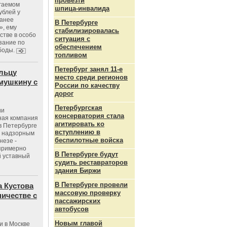
провезти
агаемом
шпица‑инвалида
ублей у
ранее
В Петербурге
», ему
стабилизировалась
тве в особо
ситуация с
зание по
обеспечением
боды.
топливом
Петербург занял 11-е
льцу
место среди регионов
мушкину с
России по качеству
дорог
Петербургская
ии
консерватория стала
ная компания
агитировать ко
в Петербурге
вступлению в
с надзорным
беспилотные войска
незе -
 примерно
В Петербурге будут
 уставный
судить реставраторов
здания Биржи
В Петербурге провели
 Кустова
массовую проверку
ичестве с
пассажирских
автобусов
Новым главой
и в Москве