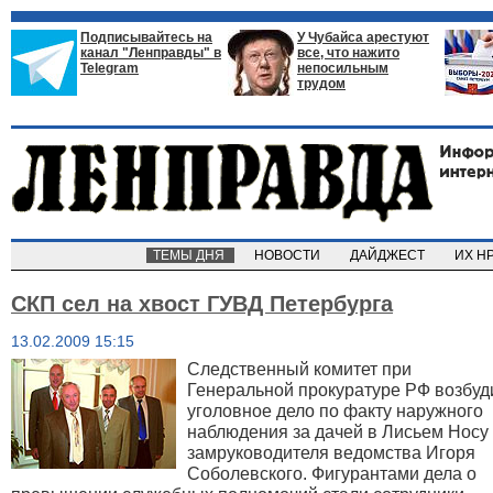
Подписывайтесь на
У Чубайса арестуют
канал "Ленправды" в
все, что нажито
Telegram
непосильным
трудом
ТЕМЫ ДНЯ
НОВОСТИ
ДАЙДЖЕСТ
ИХ Н
СКП сел на хвост ГУВД Петербурга
13.02.2009 15:15
Следственный комитет при
Генеральной прокуратуре РФ возбуд
уголовное дело по факту наружного
наблюдения за дачей в Лисьем Носу
замруководителя ведомства Игоря
Соболевского. Фигурантами дела о