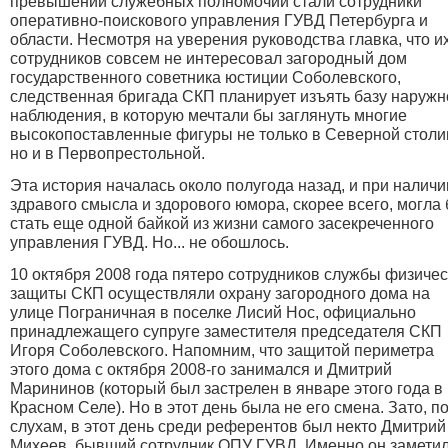
превышении служебных полномочий стали сотрудники
оперативно-поискового управления ГУВД Петербурга и
области. Несмотря на уверения руководства главка, что и
сотрудников совсем не интересовал загородный дом
государственного советника юстиции Соболевского,
следственная бригада СКП планирует изъять базу наружн
наблюдения, в которую мечтали бы заглянуть многие
высокопоставленные фигуры не только в Северной столи
но и в Первопрестольной.
Эта история началась около полугода назад, и при наличи
здравого смысла и здорового юмора, скорее всего, могла
стать еще одной байкой из жизни самого засекреченного
управления ГУВД. Но... не обошлось.
10 октября 2008 года пятеро сотрудников службы физиче
защиты СКП осуществляли охрану загородного дома на
улице Пограничная в поселке Лисий Нос, официально
принадлежащего супруге заместителя председателя СКП
Игоря Соболевского. Напомним, что защитой периметра
этого дома с октября 2008-го занимался и Дмитрий
Марининов (который был застрелен в январе этого года в
Красном Селе). Но в этот день была не его смена. Зато, п
слухам, в этот день среди референтов был некто Дмитрий
Михеев, бывший сотрудник ОПУ ГУВД. Именно он заметил