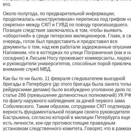
его.
Около полугода, по предварительной информации,
продолжалась «конструктивная» переписка под грифом «
секретно» между СКП и ГУВД по поводу произошедшего.
Позиция следствия заключалось в том, чтобы выявить
«оборотней» в среде питерских милиционеров. Главк, в с
очередь, готов был предоставить и предоставил все
документы о том, над кем работали задержанные опушник
Напомним, что в коттеджах по улице Пограничная (как и н
соседних) в Лисьем Носу проживают коммерсанты, лауре
и руководители университетов, способные порой привлеч
внимание служб МВД.
Как бы то ни было, 11 февраля следователем выездной
бригады в Петербурге (до этого бригада была занята толь
рейдерскими делами) было возбуждено уголовное дело п
статье 286 (превышение должностных полномочий) УК РФ
по факту наружного наблюдения за дачей первого зама
Соболевского. Таким образом, сотрудники СКП подтверди
верность фундаментальной позиции своего руководителя
Бастрыкина, согласно которой в милиции Петербурга еще
есть личности, кое-где противостоящие праведным
установкам следственного комитета. Говорят, что в рамка