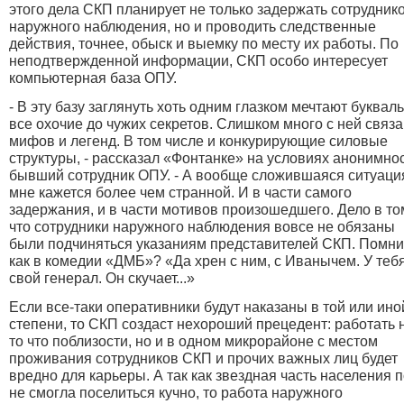
этого дела СКП планирует не только задержать сотрудник
наружного наблюдения, но и проводить следственные
действия, точнее, обыск и выемку по месту их работы. По
неподтвержденной информации, СКП особо интересует
компьютерная база ОПУ.
- В эту базу заглянуть хоть одним глазком мечтают буквал
все охочие до чужих секретов. Слишком много с ней связ
мифов и легенд. В том числе и конкурирующие силовые
структуры, - рассказал «Фонтанке» на условиях анонимно
бывший сотрудник ОПУ. - А вообще сложившаяся ситуаци
мне кажется более чем странной. И в части самого
задержания, и в части мотивов произошедшего. Дело в то
что сотрудники наружного наблюдения вовсе не обязаны
были подчиняться указаниям представителей СКП. Помни
как в комедии «ДМБ»? «Да хрен с ним, с Иванычем. У теб
свой генерал. Он скучает...»
Если все-таки оперативники будут наказаны в той или ино
степени, то СКП создаст нехороший прецедент: работать 
то что поблизости, но и в одном микрорайоне с местом
проживания сотрудников СКП и прочих важных лиц будет
вредно для карьеры. А так как звездная часть населения 
не смогла поселиться кучно, то работа наружного