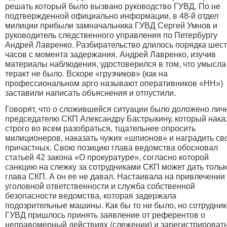
решать который было вызвано руководство ГУВД. По не
подтвержденной официально информации, в 48-й отдел
милиции прибыли замначальника ГУВД Сергей Умнов и
руководитель следственного управления по Петербургу
Андрей Лавренко. Разбирательство длилось порядка шес
часов с момента задержания. Андрей Лавренко, изучив
материалы наблюдения, удостоверился в том, что умысла
теракт не было. Вскоре «грузчиков» (как на
профессиональном арго называют оперативников «НН»)
заставили написать объяснения и отпустили.
Говорят, что о сложившейся ситуации было доложено лич
председателю СКП Александру Бастрыкину, который нака
строго во всем разобраться, тщательнее опросить
милиционеров, наказать чужих «шпионов» и наградить св
причастных. Свою позицию глава ведомства обосновал
статьей 42 закона «О прокуратуре», согласно которой
санкцию на слежку за сотрудниками СКП может дать тольк
глава СКП. А он ее не давал. Настаивала на привлечении 
уголовной ответственности и служба собственной
безопасности ведомства, которая задержала
подозрительные машины. Как бы то ни было, но сотрудни
ГУВД пришлось принять заявление от референтов о
неправомерный действиях (слежении) и зарегистрироват