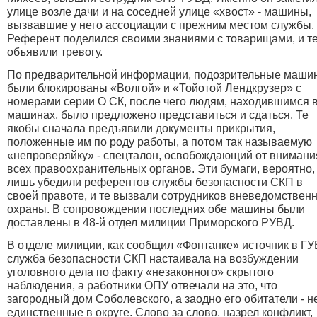
улице возле дачи и на соседней улице «хвост» - машины,
вызвавшие у него ассоциации с прежним местом службы.
Референт поделился своими знаниями с товарищами, и т
объявили тревогу.
По предварительной информации, подозрительные маши
были блокированы «Волгой» и «Тойотой Лендкрузер» с
номерами серии О СК, после чего людям, находившимся 
машинах, было предложено представиться и сдаться. Те
якобы сначала предъявили документы прикрытия,
положенные им по роду работы, а потом так называемую
«непроверяйку» - спецталон, освобождающий от внимани
всех правоохранительных органов. Эти бумаги, вероятно,
лишь убедили референтов службы безопасности СКП в
своей правоте, и те вызвали сотрудников вневедомствен
охраны. В сопровождении последних обе машины были
доставлены в 48-й отдел милиции Приморского РУВД.
В отделе милиции, как сообщил «Фонтанке» источник в ГУ
служба безопасности СКП настаивала на возбуждении
уголовного дела по факту «незаконного» скрытого
наблюдения, а работники ОПУ отвечали на это, что
загородный дом Соболевского, а заодно его обитатели - н
единственные в округе. Слово за слово, назрел конфликт,