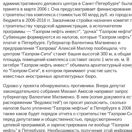
административного делового центра в Санкт-Петербурге” был
принята в марте 2006 г. Она предусматривает финансирование
строительства комплекса стоимостью 60 млрд руб. из городск
бюджета в 2006-2016 гг. Заказчиком стройки назначен комитет 
строительству городской администрации, а исполнителем
программы — “Газпром нефть инвест”, “дочка” “Газпром нефти”
Субвенции формируются из налогов, которые “Газпром нефть”
платит в Петербурге. Губернатор Валентина Матвиенко и
предправления “Газпрома” Алексей Миллер пообещали, что
центром “Газпром-Сити” станет башня высотой 300 м, а общая
площадь помещений комплекса составит около 1 млн кв. м. В
октябре “Газпром нефть инвест” объявила архитектурный конк
по “Газпром-Сити”, в котором принимают участие шесть
известных иностранных архитектурных бюро.
Однако у проекта обнаружились противники. Вчера депутат
законодательного собрания Михаил Амосов направил запрос
губернатору Валентине Матвиенко. В нем (копия документа ес
распоряжении “Ведомостей”) он просит разъяснить, сколько
налогов было уплачено “Газпром нефтью” в Петербурге в 2006 г
также каков будет порядок отчета о строительстве “Газпром-С
перед депутатами и общественностью, предусмотренного
целевой программой, и зарегистрирована ли вообще “Газпром
нефть” в Петербурге. Необходимость получения этой информ