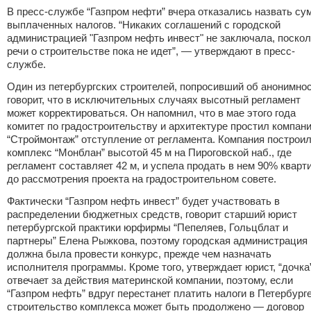
В пресс-службе “Газпром нефти” вчера отказались назвать су
выплаченных налогов. “Никаких соглашений с городской
администрацией "Газпром нефть инвест" не заключала, поско
речи о строительстве пока не идет”, — утверждают в пресс-
службе.
Один из петербургских строителей, попросивший об анонимнос
говорит, что в исключительных случаях высотный регламент
может корректироваться. Он напомнил, что в мае этого года
комитет по градостроительству и архитектуре простил компан
“Строймонтаж” отступление от регламента. Компания построи
комплекс “Монблан” высотой 45 м на Пироговской наб., где
регламент составляет 42 м, и успела продать в нем 90% кварт
до рассмотрения проекта на градостроительном совете.
Фактически “Газпром нефть инвест” будет участвовать в
распределении бюджетных средств, говорит старший юрист
петербургской практики юрфирмы “Пепеляев, Гольцблат и
партнеры” Елена Рыжкова, поэтому городская администрация
должна была провести конкурс, прежде чем назначать
исполнителя программы. Кроме того, утверждает юрист, “дочка
отвечает за действия материнской компании, поэтому, если
“Газпром нефть” вдруг перестанет платить налоги в Петербурге
строительство комплекса может быть продолжено — договор