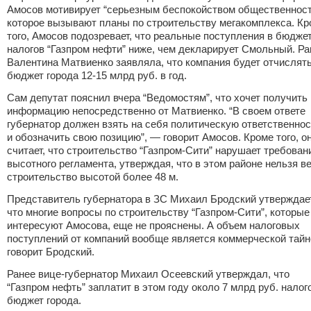
Амосов мотивирует “серьезным беспокойством общественност
которое вызывают планы по строительству мегакомплекса. Кр
того, Амосов подозревает, что реальные поступления в бюджет
налогов “Газпром нефти” ниже, чем декларирует Смольный. Ра
Валентина Матвиенко заявляла, что компания будет отчислять
бюджет города 12-15 млрд руб. в год.
Сам депутат пояснил вчера “Ведомостям”, что хочет получить
информацию непосредственно от Матвиенко. “В своем ответе
губернатор должен взять на себя политическую ответственнос
и обозначить свою позицию”, — говорит Амосов. Кроме того, о
считает, что строительство “Газпром-Сити” нарушает требован
высотного регламента, утверждая, что в этом районе нельзя в
строительство высотой более 48 м.
Представитель губернатора в ЗС Михаил Бродский утверждает
что многие вопросы по строительству “Газпром-Сити”, которые
интересуют Амосова, еще не прояснены. А объем налоговых
поступлений от компаний вообще является коммерческой тайн
говорит Бродский.
Ранее вице-губернатор Михаил Осеевский утверждал, что
“Газпром нефть” заплатит в этом году около 7 млрд руб. налог
бюджет города.