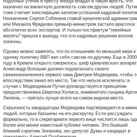
подобных утечек в прессу иногда впадал в такую ярость, что
назначал на вакантную должность совсем других людей. Пути
тоже считает конспирацию залогом успешной кадровой полити
Назначение
Сергея Собянина
главой кремлевской администра
или
Михаила Фрадкова
премьер-министром застало врасплох
абсолютно всех экспертов. И только постфактум “пикейные
жилеты” пришли к выводу, что эти кадровые решения вполне
логичны.
Однако можно заметить, что по отношению по меньшей мере к
одному политику ВВП вел себя совсем по-другому. Еще в 2000
году в Кремле открыто говорилось: шеф кремлевского аппарат
Александр Волошин
должен поднатаскать своего
свеженазначенного первого зама Дмитрия Медведева, чтобы т
впоследствии занял его место. Так что нельзя исключать: в
случае с Медведевым Путин руководствуется принципом
предшественника Шерлока Холмса, знаменитого сыщика Арсе
Люпена, — прятать лучше всего на самом видном месте.
Серьезность кандидатуры Медведева подтверждается и имен
людей, которые брошены на его раскрутку. Если рассуждать
формально, то в секретариате первого вице числится лишь од
более или менее известный публике человек. Это бывший
близкий соратник Зюганова, экс-депутат Думы и кандидат в
президенты Алексей Подберезкин.