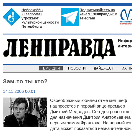
Небоскрёбы
Подписывайтесь на
«Газпрома»
канал "Ленправды" в
угрожают
Telegram
культурной ценности
Петербурга
ТЕМЫ ДНЯ
НОВОСТИ
ДАЙДЖЕСТ
ИХ Н
Зам-то ты кто?
14.11.2006 00:01
Своеобразный юбилей отмечает шеф
нацпроектов и первый вице-премьер
Дмитрий Медведев
. Сегодня ровно год 
дня назначения Дмитрия Анатольевича
первым замом Фрадкова. На первый вз
дата может показаться незначительной.