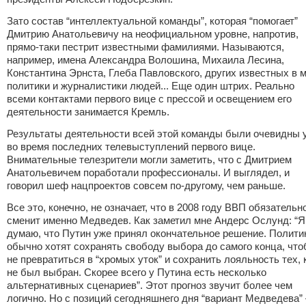
Зато состав “интеллектуальной команды”, которая “помогает”
Дмитрию Анатольевичу на неофициальном уровне, напротив,
прямо-таки пестрит известными фамилиями. Называются,
например, имена Александра Волошина,
Михаила Лесина
,
Константина Эрнста
,
Глеба Павловского
, других известных в 
политики и журналистики людей... Еще один штрих. Реально
всеми контактами первого вице с прессой и освещением его
деятельности занимается Кремль.
Результаты деятельности всей этой команды были очевидны 
во время последних телевыступлений первого вице.
Внимательные телезрители могли заметить, что с Дмитрием
Анатольевичем поработали профессионалы. И выглядел, и
говорил шеф нацпроектов совсем по-другому, чем раньше.
Все это, конечно, не означает, что в 2008 году ВВП обязательн
сменит именно Медведев. Как заметил мне Андерс Ослунд: “Я
думаю, что Путин уже принял окончательное решение. Полити
обычно хотят сохранять свободу выбора до самого конца, чт
не превратиться в “хромых уток” и сохранить лояльность тех, 
не был выбран. Скорее всего у Путина есть несколько
альтернативных сценариев”. Этот прогноз звучит более чем
логично. Но с позиций сегодняшнего дня “вариант Медведева”