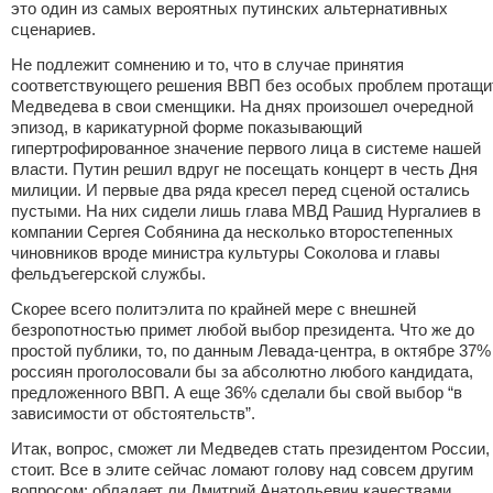
это один из самых вероятных путинских альтернативных
сценариев.
Не подлежит сомнению и то, что в случае принятия
соответствующего решения ВВП без особых проблем протащи
Медведева в свои сменщики. На днях произошел очередной
эпизод, в карикатурной форме показывающий
гипертрофированное значение первого лица в системе нашей
власти. Путин решил вдруг не посещать концерт в честь Дня
милиции. И первые два ряда кресел перед сценой остались
пустыми. На них сидели лишь глава МВД
Рашид Нургалиев
в
компании Сергея Собянина да несколько второстепенных
чиновников вроде министра культуры Соколова и главы
фельдъегерской службы.
Скорее всего политэлита по крайней мере с внешней
безропотностью примет любой выбор президента. Что же до
простой публики, то, по данным Левада-центра, в октябре 37%
россиян проголосовали бы за абсолютно любого кандидата,
предложенного ВВП. А еще 36% сделали бы свой выбор “в
зависимости от обстоятельств”.
Итак, вопрос, сможет ли Медведев стать президентом России,
стоит. Все в элите сейчас ломают голову над совсем другим
вопросом: обладает ли Дмитрий Анатольевич качествами,