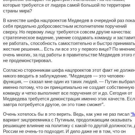
которые требуются от лидера самой большой по территории
страны мира?
В качестве шефа нацпроектов Медведев в очередной раз пока
себя предельно добросовестным исполнителем поручений
сверху. Но первому лицу требуются совсем другие качества:
стратегическое видение, умение создавать команду и застави
ее работать, способность самостоятельно и быстро принимат
жесткие решения... Есть ли все это у первого вице? По мнени
очень многих, за год работы в правительстве Медведев этого 
не продемонстрировал.
Согласно сторонникам шефа нацпроектов этот факт не долже
никого вводить в заблуждение. “Медведев — это человек-
функция, — сказал мне один из таких людей. — Путин выбрал
именно потому, что он принципиально не создает собственную
команду и четко выполняет все поручения от и до. Сегодня от
Медведева требуется демонстрация именно этих качеств. Ес
завтра потребуется другое, он это тоже сможет”.
Очень хотелось бы в это верить. Ведь, как уже не раз писал
“
вариант зицпреемника с Путиным, продолжающим оказывать
решающее влияние на политику с какой-то другой должности, 
России не очень-то подходит. И дело даже не в том, что он