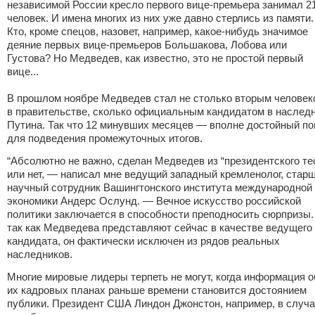
независимой России кресло первого вице-премьера занимал 2
человек. И имена многих из них уже давно стерлись из памяти.
Кто, кроме спецов, назовет, например, какое-нибудь значимое
деяние первых вице-премьеров Большакова, Лобова или
Густова? Но Медведев, как известно, это не простой первый
вице...
В прошлом ноябре Медведев стал не столько вторым человек
в правительстве, сколько официальным кандидатом в наслед
Путина. Так что 12 минувших месяцев — вполне достойный по
для подведения промежуточных итогов.
“Абсолютно не важно, сделан Медведев из “президентского те
или нет, — написал мне ведущий западный кремленолог, стар
научный сотрудник Вашингтонского института международной
экономики Андерс Ослунд. — Вечное искусство российской
политики заключается в способности преподносить сюрпризы.
так как Медведева представляют сейчас в качестве ведущего
кандидата, он фактически исключен из рядов реальных
наследников.
Многие мировые лидеры терпеть не могут, когда информация о
их кадровых планах раньше времени становится достоянием
публики. Президент США Линдон Джонстон, например, в случ