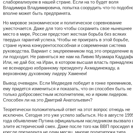
слабореализуем в нашей стране. Если на то будет воля
Владимира Владимировича, попытка соорудить что-то подобн
вполне может быть предпринята.
Но мировое экономическое и политическое соревнование
ужесточается. Даже для того чтобы сохранить свое нынешнее
место в мире, России предстоит жесткая борьба без всяких
твердых гарантий успеха. Чтобы не проиграть в этой борьбе,
стране нужна конкурентоспособная и современная система
руководства. Вариант с зицпреемником под это определение 
ли подходит. Не равняться же нам на Ливию Муамара Каддафи
Или, не дай бог, на Иран, в котором высшая власть принадлеж
не всенародно избранному президенту Ахмадинежаду, а
верховному духовному лидеру Хаменеи!
Вывод очевиден. Если Медведев победит в гонке преемников,
ему придется измениться и показать, что он способен быть не
только добросовестным исполнителем, но и ярким лидером.
Способен ли на это Дмитрий Анатольевич?
Теоретически положительный ответ на этот вопрос отнюдь не
исключен. Сегодня это уже успело забыться. Но в августе 199
года объявление Путина официальным наследником вызвало 
элите истерический смех. Даже после того как ВВП просидел 
кресле президента не один месяц, многие политигроки типа