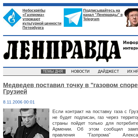
Небоскрёбы
Подписывайтесь на
«Газпрома»
канал "Ленправды" в
угрожают
Telegram
культурной ценности
Петербурга
ТЕМЫ ДНЯ
НОВОСТИ
ДАЙДЖЕСТ
ИХ Н
Медведев поставил точку в "газовом споре
Грузией
8.11.2006 00:01
Если контракт на поставку газа с Гру
не будет подписан, газ через террит
страны пойдет только для потребит
Армении. Об этом сообщил замп
правления "
Газпрома
"
Алекса