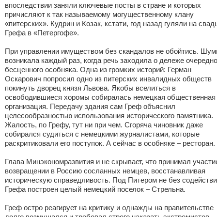
впоследствии заняли ключевые посты в стране и которых
причисляют к так называемому могущественному клану
«питерских». Кудрин и Козак, кстати, год назад гуляли на свад
Грефа в «Петергофе».
При управлении имуществом без скандалов не обойтись. Шум
возникала каждый раз, когда речь заходила о дележе очередно
бесценного особняка. Одна из громких историй: Герман
Оскарович попросил одно из питерских инвалидных обществ
покинуть дворец князя Львова. Якобы вселиться в
освободившиеся хоромы собиралась немецкая общественная
организация. Передачу здания сам Греф объяснил
целесообразностью использования исторического памятника.
Жалость, по Грефу, тут ни при чем. Сгоряча чиновник даже
собирался судиться с немецкими журналистами, которые
раскритиковали его поступок. А сейчас в особняке – ресторан.
Глава Минэкономразвития и не скрывает, что принимал участи
возвращении в Россию сосланных немцев, восстанавливая
историческую справедливость. Под Питером не без содейств
Грефа построен целый немецкий поселок – Стрельна.
Греф остро реагирует на критику и однажды на правительстве
долго возмущался и т
ребовал строго наказать экстремистов,