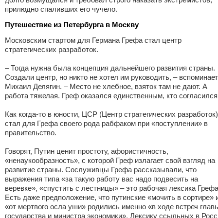
прилюдно спаливших его чучело
.
Путешествие из Петербурга в Москву
Московским стартом для Германа Грефа стал центр
стратегических разработок.
– Тогда нужна была концепция дальнейшего развития страны.
Создали центр, но никто не хотел им руководить, – вспоминает
Михаил Делягин. – Место не хлебное, взяток там не дают. А
работа тяжелая. Греф оказался единственным, кто согласился
Как когда-то в юности, ЦСР (Центр стратегических разработок)
стал для Грефа своего рода рабфаком при «поступлении» в
правительство.
Говорят, Путин ценит простоту, афористичность,
«ненаукообразность», с которой Греф излагает свой взгляд на
развитие страны. Сослуживцы Грефа рассказывали, что
выражения типа «за такую работу вас надо подвесить на
веревке», «спустить с лестницы» – это рабочая лексика Грефа
Есть даже предположение, что путинские «мочить в сортире» 
«от мертвого осла уши» родились именно «в ходе встреч глав
государства и министра экономики». Лексику ссыльных в Росс