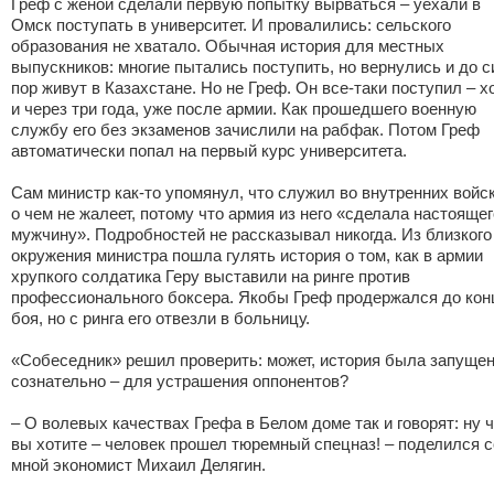
Греф с женой сделали первую попытку вырваться – уехали в
Омск поступать в университет. И провалились: сельского
образования не хватало. Обычная история для местных
выпускников: многие пытались поступить, но вернулись и до с
пор живут в Казахстане. Но не Греф. Он все-таки поступил – х
и через три года, уже после армии. Как прошедшего военную
службу его без экзаменов зачислили на рабфак. Потом Греф
автоматически попал на первый курс университета.
Сам министр как-то упомянул, что служил во внутренних войск
о чем не жалеет, потому что армия из него «сделала настоящег
мужчину». Подробностей не рассказывал никогда. Из близкого
окружения министра пошла гулять история о том, как в армии
хрупкого солдатика Геру выставили на ринге против
профессионального боксера. Якобы Греф продержался до кон
боя, но с ринга его отвезли в больницу.
«Собеседник» решил проверить: может, история была запуще
сознательно – для устрашения оппонентов?
– О волевых качествах Грефа в Белом доме так и говорят: ну 
вы хотите – человек прошел тюремный спецназ! – поделился с
мной экономист Михаил Делягин.