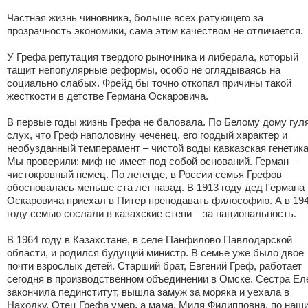
Частная жизнь чиновника, больше всех ратующего за
прозрачность экономики, сама этим качеством не отличается.
У Грефа репутация твердого рыночника и либерала, который
тащит непопулярные реформы, особо не оглядываясь на
социально слабых. Фрейд бы точно откопал причины такой
жесткости в детстве Германа Оскаровича.
В первые годы жизнь Грефа не баловала. По Белому дому гул
слух, что Греф наполовину чеченец, его гордый характер и
необузданный темперамент – чистой воды кавказская генетика
Мы проверили: миф не имеет под собой оснований. Герман –
чистокровный немец. По легенде, в России семья Грефов
обосновалась меньше ста лет назад. В 1913 году дед Германа
Оскаровича приехал в Питер преподавать философию. А в 19
году семью сослали в казахские степи – за национальность.
В 1964 году в Казахстане, в селе Панфилово Павлодарской
области, и родился будущий министр. В семье уже было двое
почти взрослых детей. Старший брат, Евгений Греф, работает
сегодня в производственном объединении в Омске. Сестра Ел
закончила пединститут, вышла замуж за моряка и уехала в
Находку. Отец Грефа умер, а мама, Миля Филипповна, по наш