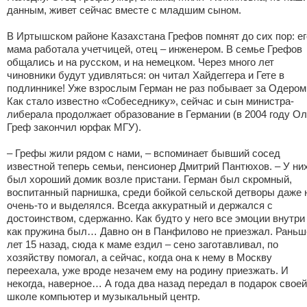
данным, живет сейчас вместе с младшим сыном.
В Иртышском районе Казахстана Грефов помнят до сих пор: ег
мама работала учетчицей, отец – инженером. В семье Грефов
общались и на русском, и на немецком. Через много лет
чиновники будут удивляться: он читал Хайдеггера и Гете в
подлиннике! Уже взрослым Герман не раз побывает за Одером
Как стало известно «Собеседнику», сейчас и сын министра-
либерала продолжает образование в Германии (в 2004 году Ол
Греф закончил юрфак МГУ).
– Грефы жили рядом с нами, – вспоминает бывший сосед
известной теперь семьи, пенсионер Дмитрий Пантюхов. – У ни
был хороший домик возле пристани. Герман был скромный,
воспитанный парнишка, среди бойкой сельской детворы даже 
очень-то и выделялся. Всегда аккуратный и держался с
достоинством, сдержанно. Как будто у него все эмоции внутри
как пружина был… Давно он в Панфилово не приезжал. Раньш
лет 15 назад, сюда к маме ездил – сено заготавливал, по
хозяйству помогал, а сейчас, когда она к нему в Москву
переехала, уже вроде незачем ему на родину приезжать. И
некогда, наверное… А года два назад передал в подарок своей
школе компьютер и музыкальный центр.