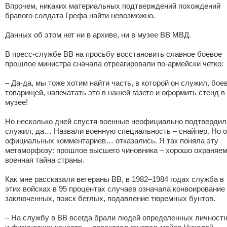
Впрочем, никаких материальных подтверждений похождений
бравого солдата Грефа найти невозможно.
Данных об этом нет ни в архиве, ни в музее ВВ МВД.
В пресс-службе ВВ на просьбу восстановить славное боевое
прошлое министра сначала отреагировали по-армейски четко:
– Да-да, мы тоже хотим найти часть, в которой он служил, бое
товарищей, напечатать это в нашей газете и оформить стенд в
музее!
Но несколько дней спустя военные неофициально подтвердил
служил, да… Назвали военную специальность – снайпер. Но о
официальных комментариев… отказались. Я так поняла эту
метаморфозу: прошлое высшего чиновника – хорошо охраняе
военная тайна страны.
Как мне рассказали ветераны ВВ, в 1982–1984 годах служба в
этих войсках в 95 процентах случаев означала конвоирование
заключенных, поиск беглых, подавление тюремных бунтов.
– На службу в ВВ всегда брали людей определенных личност