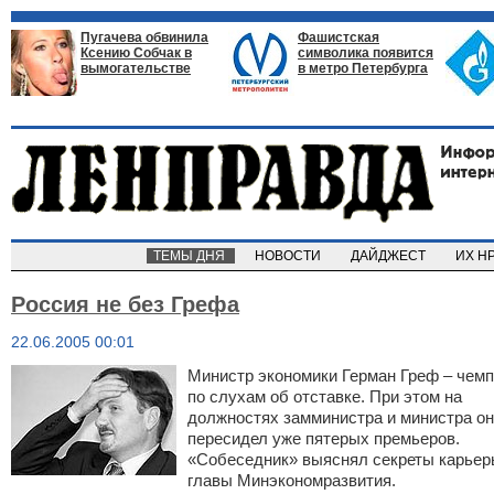
Пугачева обвинила
Фашистская
Ксению Собчак в
символика появится
вымогательстве
в метро Петербурга
ТЕМЫ ДНЯ
НОВОСТИ
ДАЙДЖЕСТ
ИХ Н
Россия не без Грефа
22.06.2005 00:01
Министр экономики Герман Греф – чем
по слухам об отставке. При этом на
должностях замминистра и министра он
пересидел уже пятерых премьеров.
«Собеседник» выяснял секреты карье
главы Минэкономразвития.