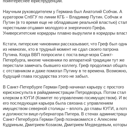
поинтереснее юриспруденции.
Научным руководителем у Германа был Анатолий Собчак. А
куратором СпбГУ по линии КГБ – Владимир Путин. Собчак и
Путин (в то время еще не обладавшие реальной властью) ста
«крестными отцами» молодого и энергичного Грефа.
Университетские коридоры плавно вырулили в коридоры влас
Кстати, питерские чиновники рассказывают, что Греф был одн
из немногих, кто в трудный момент не сдал своего патрона
Путина. Когда ВВП попросили с поста вице-мэра Санкт-
Петербурга, многие чиновники по аппаратной традиции тут же
перестали замечать бывшего коллегу. Греф продолжал общат
с отставником и даже помогал Путину в те времена. Возможно,
будущий глава государства этого не забыл.
В Санкт-Петербурге Герман Греф начинал карьеру с простого
юрисконсульта в райадминистрации Петродворца. Потом стал
клерком в КУГИ (Комитет по управлению госимуществом). И в
его последующая карьера была связана с управлением
имуществом северной столицы – вплоть до главы КУГИ, а пот
и должности вице-губернатора Питера. В стенах администрац
Санкт-Петербурга Герман Греф познакомился с Алексеем
Кудриным, Дмитрием Козаком, Дмитрием Медведевым, котор