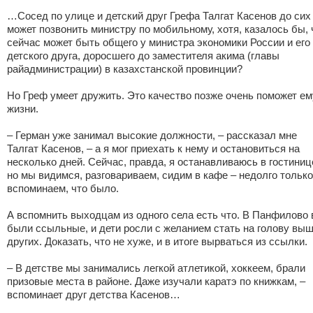
…Сосед по улице и детский друг Грефа Талгат Касенов до сих
может позвонить министру по мобильному, хотя, казалось бы, 
сейчас может быть общего у министра экономики России и его
детского друга, доросшего до заместителя акима (главы
райадминистрации) в казахстанской провинции?
Но Греф умеет дружить. Это качество позже очень поможет ем
жизни.
– Герман уже занимал высокие должности, – рассказал мне
Талгат Касенов, – а я мог приехать к нему и остановиться на
несколько дней. Сейчас, правда, я останавливаюсь в гостиниц
но мы видимся, разговариваем, сидим в кафе – недолго только
вспоминаем, что было.
А вспомнить выходцам из одного села есть что. В Панфилово 
были ссыльные, и дети росли с желанием стать на голову вы
других. Доказать, что не хуже, и в итоге вырваться из ссылки.
– В детстве мы занимались легкой атлетикой, хоккеем, брали
призовые места в районе. Даже изучали каратэ по книжкам, –
вспоминает друг детства Касенов…