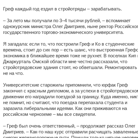
Греф каждый год ездил в стройотряды – зарабатывать.
– За лето мы получали по 3–4 тысячи рублей, – вспоминает
однокурсник министра Олег Дмитриев, ныне ректор Российско
государственного торгово-экономического университета.
Я загадала: если то, что построили Греф и Ко в студенческие
времена, стоит до сих пор – есть шанс, что выстроенная Греф
экономика в ближайшее время тоже не рухнет. В поселках Кип 
Джаркурталь Омской области мне честно рассказали, что
стройотрядовские здания стоят, но обветшали. Ремонтировать
не на что.
Университетские старожилы припомнили, что юрфак Греф
закончил с красным дипломом, а за успехи в стройотрядовско
движении его наградили поездкой за границу. Куда именно, ник
не помнит, но считают, что поездка перепахала студента и
заразила либеральными идеями. Как они приживаются на
российском черноземе – мы все свидетели.
– Греф был очень ответственный, – продолжает рассказ Олег
Дмитриев. – Как-то наш курс отправили расчищать заваленны
снегом железнодорожные пути. Пришли только четыре человек