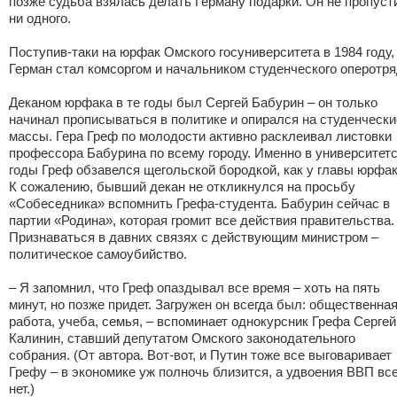
позже судьба взялась делать Герману подарки. Он не пропуст
ни одного.
Поступив-таки на юрфак Омского госуниверситета в 1984 году,
Герман стал комсоргом и начальником студенческого оперотря
Деканом юрфака в те годы был Сергей Бабурин – он только
начинал прописываться в политике и опирался на студенчески
массы. Гера Греф по молодости активно расклеивал листовки
профессора Бабурина по всему городу. Именно в университет
годы Греф обзавелся щегольской бородкой, как у главы юрфак
К сожалению, бывший декан не откликнулся на просьбу
«Собеседника» вспомнить Грефа-студента. Бабурин сейчас в
партии «Родина», которая громит все действия правительства.
Признаваться в давних связях с действующим министром –
политическое самоубийство.
– Я запомнил, что Греф опаздывал все время – хоть на пять
минут, но позже придет. Загружен он всегда был: общественна
работа, учеба, семья, – вспоминает однокурсник Грефа Сергей
Калинин, ставший депутатом Омского законодательного
собрания. (От автора. Вот-вот, и Путин тоже все выговаривает
Грефу – в экономике уж полночь близится, а удвоения ВВП вс
нет.)