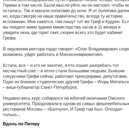
Герман в том числе. Были мысли уйти, но он настоял, чтобы в
остались. Так и махали лопатами до ночи. Я от политики далек
но, когда смотрю на наше правительство, всегда ту историю
вспоминаю. Мне кажется, там пашут тот же Греф и Кудрин. Ес
вы поедете мимо здания министерства часов в 11 вечера и
увидите окна, где горит свет, скорее всего это будет кабинет
Грефа.
В окружении ректора гордо говорят: «Олег Владимирович скор
возможно, уйдет работать в Минэкономразвития».
Кстати, все – и кто не захотел, и кто пошел разгребать тот
несчастный снег – в итоге стали большими людьми. Бывшие
сокурсники Грефа сейчас работают прокурорами, депутатами.
Один из близких студенческих друзей Грефа – Игорь Метельс
– вице-губернатор Санкт-Петербурга.
Недавно весь курс собирался на юбилей окончания Омского
университета. Праздновали в одном из самых фешенебельны
ресторанов Москвы – «Балчуге». И Греф там был. Опоздал
только…
Вдоль по Питеру