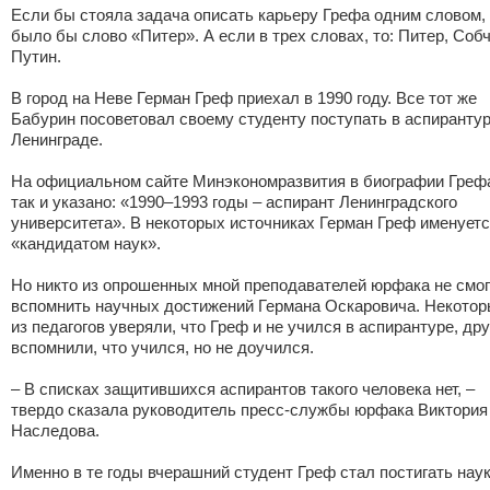
Если бы стояла задача описать карьеру Грефа одним словом,
было бы слово «Питер». А если в трех словах, то: Питер, Собч
Путин.
В город на Неве Герман Греф приехал в 1990 году. Все тот же
Бабурин посоветовал своему студенту поступать в аспирантур
Ленинграде.
На официальном сайте Минэкономразвития в биографии Греф
так и указано: «1990–1993 годы – аспирант Ленинградского
университета». В некоторых источниках Герман Греф именует
«кандидатом наук».
Но никто из опрошенных мной преподавателей юрфака не смог
вспомнить научных достижений Германа Оскаровича. Некото
из педагогов уверяли, что Греф и не учился в аспирантуре, дру
вспомнили, что учился, но не доучился.
– В списках защитившихся аспирантов такого человека нет, –
твердо сказала руководитель пресс-службы юрфака Виктория
Наследова.
Именно в те годы вчерашний студент Греф стал постигать нау