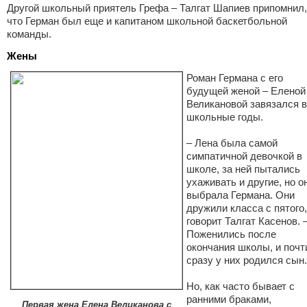
Другой школьный приятель Грефа – Талгат Шапиев припомнил,
что Герман был еще и капитаном школьной баскетбольной
команды.
Жены
Роман Германа с его
будущей женой – Еленой
Великановой завязался в
школьные годы.
– Лена была самой
симпатичной девочкой в
школе, за ней пытались
ухаживать и другие, но о
выбрала Германа. Они
дружили класса с пятого,
говорит Талгат Касенов. 
Поженились после
окончания школы, и почт
сразу у них родился сын
Но, как часто бывает с
ранними браками,
Первая жена Елена Великанова с