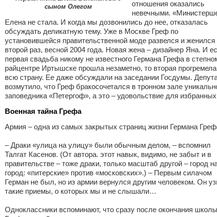
отношения оказались
сыном Олегом
невечными. «Министерш
Елена не стала. И когда мы дозвонились до нее, отказалась
обсуждать деликатную тему. Уже в Москве Греф по
установившейся правительственной моде развелся и женился
второй раз, весной 2004 года. Новая жена – дизайнер Яна. И е
первая свадьба никому не известного Германа Грефа в степно
райцентре Иртышске прошла незаметно, то вторая прогремела
всю страну. Ее даже обсуждали на заседании Госдумы. Депут
возмутило, что Греф бракосочетался в тронном зале уникальн
заповедника «Петергоф», а это – удовольствие для избранных
Военная тайна Грефа
Армия – одна из самых закрытых страниц жизни Германа Греф
– Драки «улица на улицу» были обычным делом, – вспомнил
Талгат Касенов. (От автора. этот навык, видимо, не забыт и в
правительстве – тоже драки, только масштаб другой – город н
город: «питерские» против «московских».) – Первым силачом
Герман не был, но из армии вернулся другим человеком. Он у
такие приемы, о которых мы и не слышали…
Одноклассники вспоминают, что сразу после окончания школ