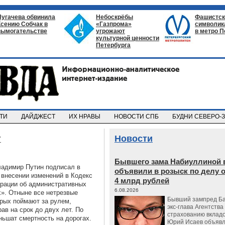
Пугачева обвинила
Небоскрёбы
Фашистск
Ксению Собчак в
«Газпрома»
символик
вымогательстве
угрожают
в метро П
культурной ценности
Петербурга
СТИ
ДАЙДЖЕСТ
ИХ НРАВЫ
НОВОСТИ СПБ
БУДНИ СЕВЕРО-
т
Новости
Бывшего зама Набиуллиной 
адимир Путин подписал в
объявили в розыск по делу 
 внесении изменений в Кодекс
4 млрд рублей
рации об административных
6.08.2026
». Отныне все нетрезвые
Бывший зампред Ба
орых поймают за рулем,
экс-глава Агентства
ав на срок до двух лет. По
страхованию вкладо
ьшат смертность на дорогах.
Юрий Исаев объявл