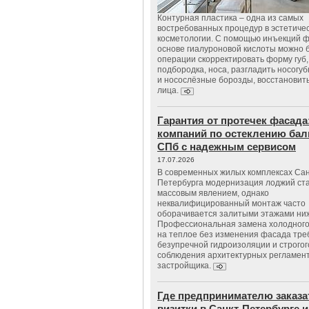
Контурная пластика – одна из самых
востребованных процедур в эстетиче
косметологии. С помощью инъекций 
основе гиалуроновой кислоты можно 
операции скорректировать форму губ, 
подбородка, носа, разгладить носогу
и носослёзные борозды, восстановить
лица.
Гарантия от протечек фасада
компаний по остеклению бал
СПб с надежным сервисом
17.07.2026
В современных жилых комплексах Сан
Петербурга модернизация лоджий ст
массовым явлением, однако
неквалифицированный монтаж часто
оборачивается залитыми этажами ни
Профессиональная замена холодного
на теплое без изменения фасада тре
безупречной гидроизоляции и строгог
соблюдения архитектурных регламен
застройщика.
Где предпринимателю заказа
визитки в Санкт-Петербурге и