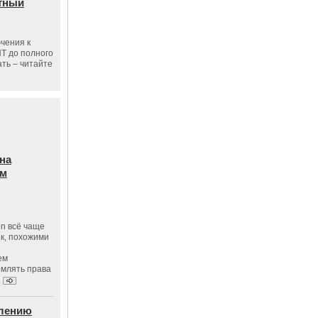
тный
чения к
ПТ до полного
ать – читайте
на
ам
on всё чаще
к, похожими
ем
рмлять права
.
влению