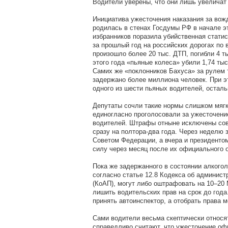
Водители уверены, что они лишь увеличат
Инициатива ужесточения наказания за вож
родилась в стенах Госдумы РФ в начале э
избранников поразила убийственная статис
за прошлый год на российских дорогах по 
произошло более 20 тыс. ДТП, погибли 4 ты
этого года «пьяные колеса» убили 1,74 тыс
Самих же «поклонников Бахуса» за рулем 
задержано более миллиона человек. При э
одного из шести пьяных водителей, остал
Депутаты сочли такие нормы слишком мягк
единогласно проголосовали за ужесточени
водителей. Штрафы отныне исключены совс
сразу на полтора-два года. Через неделю 
Советом Федерации, а вчера и президенто
силу через месяц после их официального 
Пока же задержанного в состоянии алкогол
согласно статье 12.8 Кодекса об админис
(КоАП), могут либо оштрафовать на 10–20 
лишить водительских прав на срок до год
принять автоинспектор, а отобрать права м
Сами водители весьма скептически относят
справедливо считают, что ужесточение оф