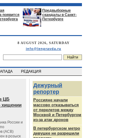
ая
Предвыборные
а появится
скандалы в Санкт-
етербурга
Петербурге
8 AUGUST 2026, SATURDAY
info@lenpravda.ru
ЗАПАДА
РЕДАКЦИЯ
Дежурный
репортер
в ЦБ
Россияне начали
о хищении
массово отказываться
от перелетов между
Москвой и Петербургом
из-за атак дронов
нка России и
 по
В петербургском метро
в (АСВ)
девушке не разрешили
ен в розыск