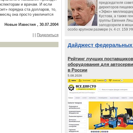
председателя сове
нспекторам и врачам. И если
директоров пищево
оит» порядка ста долларов, то,
«Эфко» миллиарде
месяц она просто увеличится
Кустова, а также ге
группы Евгения Ляш
Новые Известия , 30.07.2004
заподозрили в мош
особо крупном размере (ч. 4 ст. 159 У
|
|
Поделиться
Дайджест федеральных
Рейтинг лучших поставщико
оборудования для автосерви
в России
5.08.2026