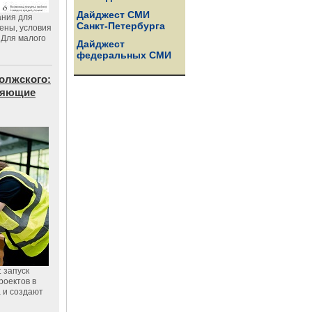
Дайджест СМИ
ания для
Санкт-Петербурга
цены, условия
 Для малого
Дайджест
федеральных СМИ
олжского:
еняющие
 запуск
роектов в
а и создают