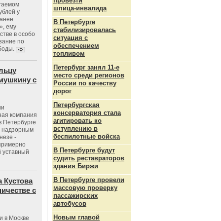
провезти
агаемом
шпица‑инвалида
ублей у
ранее
В Петербурге
», ему
стабилизировалась
тве в особо
ситуация с
зание по
обеспечением
боды.
топливом
Петербург занял 11-е
льцу
место среди регионов
мушкину с
России по качеству
дорог
Петербургская
ии
консерватория стала
ная компания
агитировать ко
в Петербурге
вступлению в
с надзорным
беспилотные войска
незе -
 примерно
В Петербурге будут
 уставный
судить реставраторов
здания Биржи
В Петербурге провели
 Кустова
массовую проверку
ичестве с
пассажирских
автобусов
Новым главой
и в Москве