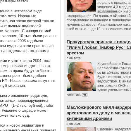
 размеры взяток.
по делу о предпол
хищении 4,3 млрд р
дение в нетрезвом виде
возглавляемой им 
того лета. Народных
госкорпорации. По данным «Известий
предъявлено обвинение в мошенничес
тика, согласно которой только
крупном размере. Максимальное нака
вине пьяных водителей
этой статье — до 10 лет лишения сво
с. человек. С января по май
. человек, 10 тыс. были ранены.
только за 2003 год было
Прокуратура пришла к владе
том суды лишали прав только
"Илим Глобал Тимбер Рус" С
ьные отделались штрафами.
арестом
6.08.2026
ими и уже 7 июля 2004 года
Крупнейшая в Росс
е мер наказания для пьяных
целлюлозно-бумаж
ем, а права будут отбирать
со штаб-квартирой 
законопроект был одобрен
будет состязаться 
м РФ. Новые правила вступят в
ведомством. В анам
опубликования.
контроль из ОАЭ и
вдвое уменьшенный
капитал.
ьного опьянения водителя,
тративных правонарушениях
МРОТ (1–2 тыс. рублей), либо
Масложирового миллиардера
а. Решение о штрафе может
арестовали по делу о мошенн
ожет только суд.
китайскими дронами
3.08.2026
ся к новой инициативе и
Силовики задержал
ициального наказания приведет