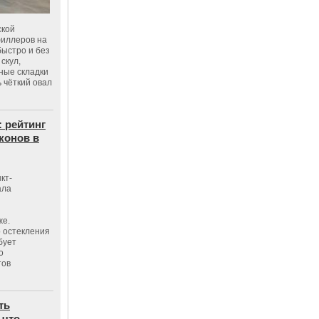
ской
филлеров на
быстро и без
скул,
бные складки
 чёткий овал
: рейтинг
конов в
кт-
ала
же.
 остекления
бует
о
тов
ть
 что