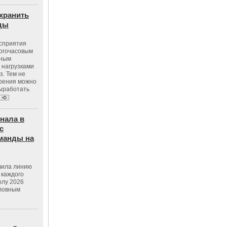
хранить
оды
осприятия
ногочасовым
нным
 нагрузками
з. Тем не
зрения можно
выработать
нала в
с
манды на
вила линию
 каждого
олу 2026
словным