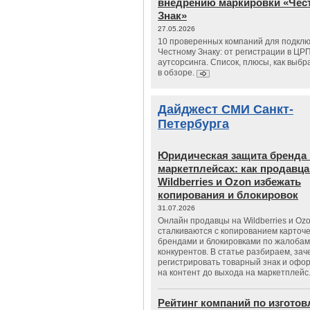
внедрению маркировки «Чес
Знак»
27.05.2026
10 проверенных компаний для подклю
Честному Знаку: от регистрации в ЦР
аутсорсинга. Список, плюсы, как выбр
в обзоре.
Дайджест СМИ Санкт-
Петербурга
Юридическая защита бренда 
маркетплейсах: как продавц
Wildberries и Ozon избежать
копирования и блокировок
31.07.2026
Онлайн продавцы на Wildberries и Oz
сталкиваются с копированием карточе
брендами и блокировками по жалобам
конкурентов. В статье разбираем, зач
регистрировать товарный знак и офо
на контент до выхода на маркетплейс
Рейтинг компаний по изгото