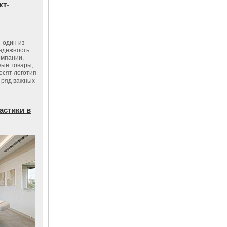
кт-
 один из
адёжность
омпании,
вые товары,
осят логотип
 ряд важных
астики в