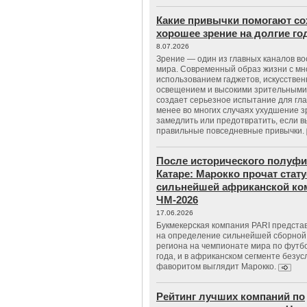
Какие привычки помогают со
хорошее зрение на долгие г
8.07.2026
Зрение — один из главных каналов в
мира. Современный образ жизни с м
использованием гаджетов, искусстве
освещением и высокими зрительными
создает серьезное испытание для гла
менее во многих случаях ухудшение 
замедлить или предотвратить, если 
правильные повседневные привычки.
После исторического полуфи
Катаре: Марокко прочат стату
сильнейшей африканской ко
ЧМ-2026
17.06.2026
Букмекерская компания PARI предста
на определение сильнейшей сборной
региона на чемпионате мира по футб
года, и в африканском сегменте безу
фаворитом выглядит Марокко.
Рейтинг лучших компаний по