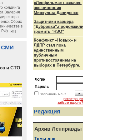
«Ленфильма» назначен
та
го холдинга
экс-чиновник
ра Валерия
Минкульта Давиденко
ндиректора
Защитники карьера
енко. Обоих
енничестве в
"Дубровка".продолжили
К РФ).
громить "НЭО"
Конфликт «Новых» и
ЛДПР стал пока
 СМИ
единственным
публичным
противостоянием на
в
выборах в Петербурге.
са и СТО
Логин
Пароль
запомнить меня
регистрация
забыли пароль?
Редакция
Архив Ленправды
Темы дня