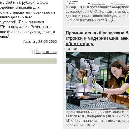
му 268 млн. рублей, а ООО
 подобных операций для
Обзор ТОП-10 поставщиков оборудов
автосервиса и СТО. Полный каталог, 
ские следователи оценивают в
доставки, гарантийное обслуживание.
вного дела бизнес
бизнеса и крупных сетей.
 угрозой. 'Банк лишился
ЕТЫ в окружении Рахимова. -
зное финансовое учреждение, а
Промышленный ренессанс В
лись'.
стройки и модернизация, м
Газета , 22.06.2003
облик города
8.07.2026
|
|
Поделиться
Промышленный ренессанс Волжского:
завода РНК, модернизация ВТЗ и 47 п
АПК. Как стройки меняют облик город
рабочие места.