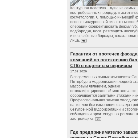
Контурная пластика – одна из самых
востребованных процедур в эстетиче
косметологии. С помощью инъекций 
основе гиалуроновой кислоты можно 
операции скорректировать форму губ, 
подбородка, носа, разгладить носогу
и носослёзные борозды, восстановить
лица.
Гарантия от протечек фасада
компаний по остеклению бал
СПб с надежным сервисом
17.07.2026
В современных жилых комплексах Сан
Петербурга модернизация лоджий ст
массовым явлением, однако
неквалифицированный монтаж часто
оборачивается залитыми этажами ни
Профессиональная замена холодного
на теплое без изменения фасада тре
безупречной гидроизоляции и строгог
соблюдения архитектурных регламен
застройщика.
Где предпринимателю заказа
визитки в Санкт-Петербурге и