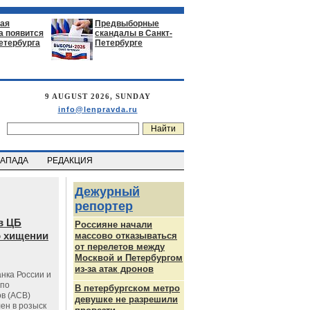
ая
Предвыборные
а появится
скандалы в Санкт-
етербурга
Петербурге
9 AUGUST 2026, SUNDAY
info@lenpravda.ru
ЗАПАДА
РЕДАКЦИЯ
Дежурный
репортер
в ЦБ
Россияне начали
о хищении
массово отказываться
от перелетов между
Москвой и Петербургом
из-за атак дронов
нка России и
 по
В петербургском метро
в (АСВ)
девушке не разрешили
ен в розыск