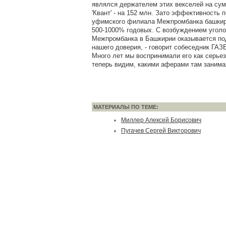
являлся держателем этих векселей на сум
'Квант' - на 152 млн. Зато эффективность
уфимского филиала Межпромбанка башкир
500-1000% годовых. С возбуждением уголо
Межпромбанка в Башкирии оказывается под
нашего доверия, - говорит собеседник ГАЗ
Много лет мы воспринимали его как серье
теперь видим, какими аферами там занима
МАТЕРИАЛЫ ПО ТЕМЕ:
Миллер Алексей Борисович
Пугачев Сергей Викторович