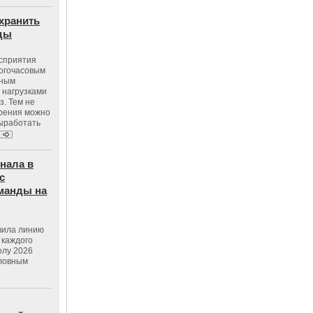
хранить
оды
осприятия
ногочасовым
нным
 нагрузками
з. Тем не
зрения можно
выработать
нала в
с
манды на
вила линию
 каждого
олу 2026
словным