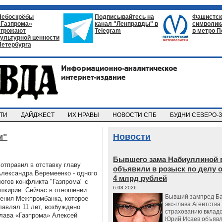
Небоскрёбы
Подписывайтесь на
Фашистск
«Газпрома»
канал "Ленправды" в
символик
угрожают
Telegram
в метро П
культурной ценности
Петербурга
СТИ
ДАЙДЖЕСТ
ИХ НРАВЫ
НОВОСТИ СПБ
БУДНИ СЕВЕРО-
м"
Новости
Бывшего зама Набиуллиной 
отправил в отставку главу
объявили в розыск по делу 
Александра Веремеенко - одного
4 млрд рублей
огов конфликта "Газпрома" с
6.08.2026
шкирии. Сейчас в отношении
Бывший зампред Ба
ения Межпромбанка, которое
экс-глава Агентства
лавлял 11 лет, возбуждено
страхованию вкладо
лава «Газпрома» Алексей
Юрий Исаев объявл