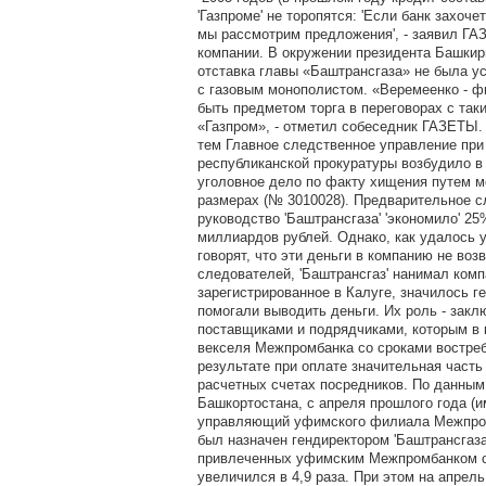
'Газпроме' не торопятся: 'Если банк захоч
мы рассмотрим предложения', - заявил ГА
компании. В окружении президента Башкир
отставка главы «Баштрансгаза» не была у
с газовым монополистом. «Веремеенко - фи
быть предметом торга в переговорах с так
«Газпром», - отметил собеседник ГАЗЕТЫ
тем Главное следственное управление пр
республиканской прокуратуры возбудило 
уголовное дело по факту хищения путем м
размерах (№ 3010028). Предварительное с
руководство 'Баштрансгаза' 'экономило' 25
миллиардов рублей. Однако, как удалось у
говорят, что эти деньги в компанию не во
следователей, 'Баштрансгаз' нанимал комп
зарегистрированное в Калуге, значилось г
помогали выводить деньги. Их роль - закл
поставщиками и подрядчиками, которым в 
векселя Межпромбанка со сроками востреб
результате при оплате значительная часть
расчетных счетах посредников. По данным
Башкортостана, с апреля прошлого года (
управляющий уфимского филиала Межпро
был назначен гендиректором 'Баштрансгаза
привлеченных уфимским Межпромбанком с
увеличился в 4,9 раза. При этом на апрель 