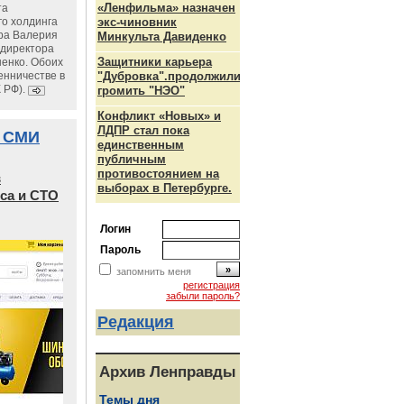
«Ленфильма» назначен
та
го холдинга
экс-чиновник
ра Валерия
Минкульта Давиденко
ндиректора
Защитники карьера
енко. Обоих
енничестве в
"Дубровка".продолжили
К РФ).
громить "НЭО"
Конфликт «Новых» и
ЛДПР стал пока
 СМИ
единственным
публичным
противостоянием на
в
выборах в Петербурге.
са и СТО
Логин
Пароль
запомнить меня
регистрация
забыли пароль?
Редакция
Архив Ленправды
Темы дня