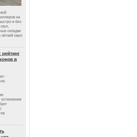
ской
филлеров на
быстро и без
скул,
бные складки
 чёткий овал
: рейтинг
конов в
кт-
ала
же.
 остекления
бует
о
тов
ть
 что