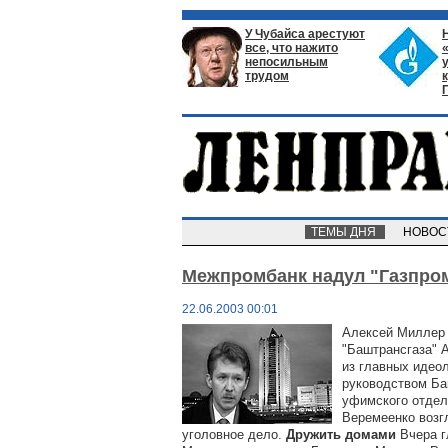
У Чубайса арестуют
все, что нажито
непосильным
трудом
ТЕМЫ ДНЯ
НОВО
Межпромбанк надул "Газпро
22.06.2003 00:01
Алексей Миллер 
"Баштрансгаза" 
из главных идеол
руководством Ба
уфимского отдел
Веремеенко возг
уголовное дело.
Дружить домами
Вчера г