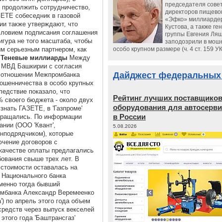
председателя сове
ет продолжить сотрудничество,
директоров пищево
ЗЕТЕ собеседник в газовой
«Эфко» миллиарде
ии также утверждают, что
Кустова, а также ге
словием подписания соглашения
группы Евгения Ляш
гура не того масштаба, чтобы
заподозрили в мош
им серьезным партнером, как
особо крупном размере (ч. 4 ст. 159 У
.
Теневые миллиарды
Между
и МВД Башкирии с согласия
Дайджест федеральных
в отношении Межпромбанка
ошенничества в особо крупных
ледствие показало, что
Рейтинг лучших поставщико
% своего бюджета - около двух
оборудования для автосерви
знать ГАЗЕТЕ, в 'Газпроме'
в России
звращались. По информации
ании (ООО 'Квант',
5.08.2026
енподрядчиком), которые
ючение договоров с
качестве оплаты предлагались
ования свыше трех лет. В
 стоимости оставалась на
 Национального банка
именно тогда бывший
мбанка Александр Веремеенко
') по апрель этого года объем
редств через выпуск векселей
этого года 'Баштрансгаз'