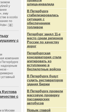
провезти
агаемом
шпица‑инвалида
ублей у
ранее
В Петербурге
», ему
стабилизировалась
тве в особо
ситуация с
зание по
обеспечением
боды.
топливом
Петербург занял 11-е
льцу
место среди регионов
мушкину с
России по качеству
дорог
Петербургская
ии
консерватория стала
ная компания
агитировать ко
в Петербурге
вступлению в
с надзорным
беспилотные войска
незе -
 примерно
В Петербурге будут
 уставный
судить реставраторов
здания Биржи
В Петербурге провели
 Кустова
массовую проверку
ичестве с
пассажирских
автобусов
Новым главой
и в Москве