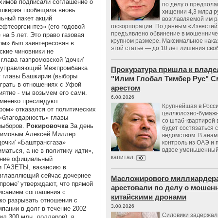
химов подписали соглашение о
по делу о предпол
ашкирия пообещала вновь
хищении 4,3 млрд р
льный пакет акций
возглавляемой им 
фтеоргсинтез» (его годовой
госкорпорации. По данным «Известий
предъявлено обвинение в мошенничес
на 5 лет. Это право газовая
крупном размере. Максимальное нака
ом» был заинтересован в
этой статье — до 10 лет лишения сво
ские чиновники не
лава газпромовской 'дочки'
й управляющий Межпромбанка
Прокуратура пришла к владе
т главы Башкирии (выборы
"Илим Глобал Тимбер Рус" С
ыграть в отношениях с Уфой
арестом
ятие - мы возьмем его сами.
6.08.2026
ремеенко преследуют
Крупнейшая в Росс
ром» отказался от политических
целлюлозно-бумаж
 «благодарность» главы
со штаб-квартирой 
выборов.
Рокировочка
За день
будет состязаться 
ахимовым Алексей Миллер
ведомством. В анам
дочки' «Баштрансгаза»
контроль из ОАЭ и
вдвое уменьшенный
аться, а не в политику идти»,
капитал.
ение официальный
и ГАЗЕТЫ, вакансию в
озглавляющий сейчас дочернее
Масложирового миллиардера
зпроме' утверждают, что прямой
арестовали по делу о мошенн
исанием соглашения с
китайскими дронами
ако разрывать отношения с
3.08.2026
пании в долг в течение 2002-
Силовики задержал
ил 300 млн. долларов), в