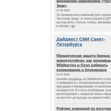
внедрению маркировки «Чес
Знак»
27.05.2026
10 проверенных компаний для подклю
Честному Знаку: от регистрации в ЦР
аутсорсинга. Список, плюсы, как выбр
в обзоре.
Дайджест СМИ Санкт-
Петербурга
Юридическая защита бренда 
маркетплейсах: как продавц
Wildberries и Ozon избежать
копирования и блокировок
31.07.2026
Онлайн продавцы на Wildberries и Oz
сталкиваются с копированием карточе
брендами и блокировками по жалобам
конкурентов. В статье разбираем, зач
регистрировать товарный знак и офо
на контент до выхода на маркетплейс
Рейтинг компаний по изгото