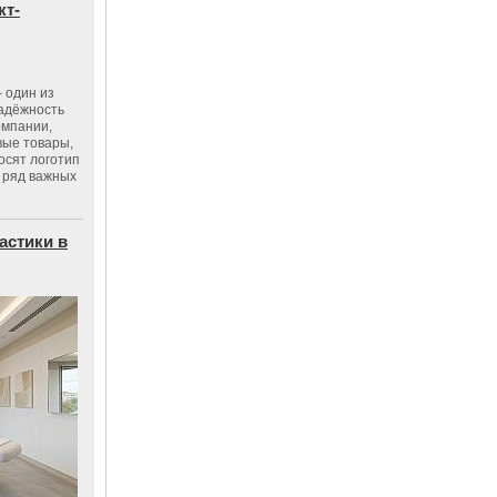
кт-
 один из
адёжность
омпании,
вые товары,
осят логотип
 ряд важных
астики в