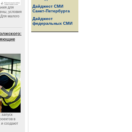
Дайджест СМИ
ания для
Санкт-Петербурга
цены, условия
 Для малого
Дайджест
федеральных СМИ
олжского:
еняющие
 запуск
роектов в
а и создают