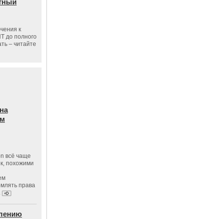
тный
чения к
ПТ до полного
ать – читайте
на
ам
on всё чаще
к, похожими
ем
рмлять права
.
влению