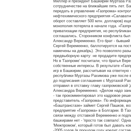
Миллер и президент Башкирии Муртаза Ра
сотрудничестве на ближайшие пять лет. Б
передать в управление «Газпрома» контро
нефтехимического предприятия «Салаватне
оборот составляет 500 млн. долларов) еще 
монополия потеряла в начале года. «Газпр
приватизации предприятия, но республикан
соглашались. Сторонником конфликта был г
Александр Веремеенко. Его брат - бывши
Сергей Веремеенко, баллотируется на пос
намечены на декабрь). Это позволяло раз
предвыборную карту: не продадите предпри
Но в 'Газпроме' посчитали, что братья Ве
собственные интересы. В результате «Газп
игр в Башкирии, рассчитывая на ответную
республики Муртазы Рахимова уже после 
до подписания соглашения с Муртазой Р
отправил в отставку главу газпромовской '
Александра Веремеенко. «Делом надо заним
- так прокомментировал это кадровое реш
представитель «Газпрома». По информаци
«Баштрансгазе» займет Сергей Пашков, в
предприятие «Газпрома» в Болгарии. В 'Га
связи между отставкой Веремеенко и подп
башкирами нет - 'просто так совпало'. Одн
'Межпромом', который готов был давать ком
-2005 годов (в прошлом году кредит состав