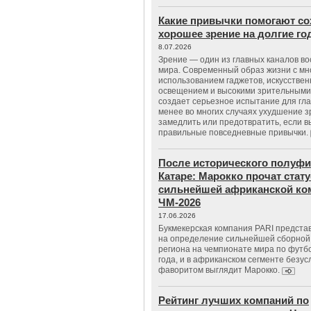
Какие привычки помогают со
хорошее зрение на долгие г
8.07.2026
Зрение — один из главных каналов в
мира. Современный образ жизни с м
использованием гаджетов, искусстве
освещением и высокими зрительными
создает серьезное испытание для гла
менее во многих случаях ухудшение 
замедлить или предотвратить, если 
правильные повседневные привычки.
После исторического полуфи
Катаре: Марокко прочат стату
сильнейшей африканской ко
ЧМ-2026
17.06.2026
Букмекерская компания PARI предста
на определение сильнейшей сборной
региона на чемпионате мира по футб
года, и в африканском сегменте безу
фаворитом выглядит Марокко.
Рейтинг лучших компаний по