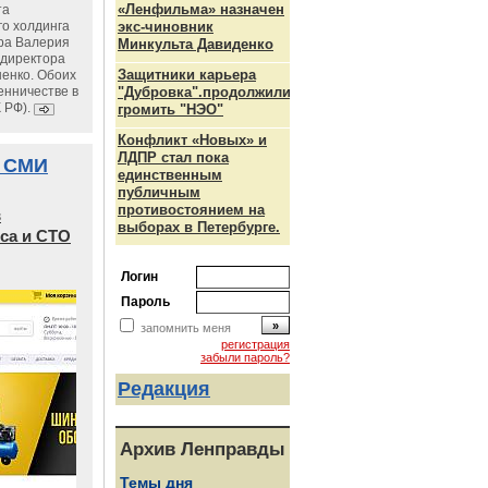
«Ленфильма» назначен
та
го холдинга
экс-чиновник
ра Валерия
Минкульта Давиденко
ндиректора
Защитники карьера
енко. Обоих
енничестве в
"Дубровка".продолжили
К РФ).
громить "НЭО"
Конфликт «Новых» и
ЛДПР стал пока
 СМИ
единственным
публичным
противостоянием на
в
выборах в Петербурге.
са и СТО
Логин
Пароль
запомнить меня
регистрация
забыли пароль?
Редакция
Архив Ленправды
Темы дня