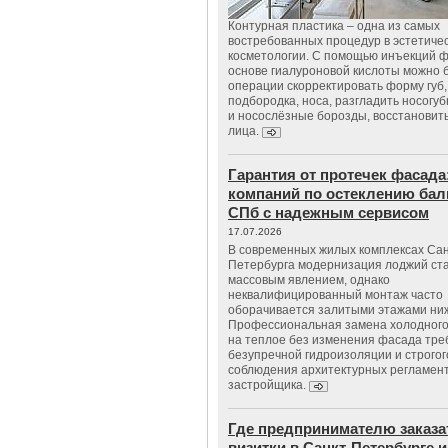
Контурная пластика – одна из самых
востребованных процедур в эстетиче
косметологии. С помощью инъекций 
основе гиалуроновой кислоты можно 
операции скорректировать форму губ, 
подбородка, носа, разгладить носогу
и носослёзные борозды, восстановить
лица.
Гарантия от протечек фасада
компаний по остеклению бал
СПб с надежным сервисом
17.07.2026
В современных жилых комплексах Сан
Петербурга модернизация лоджий ст
массовым явлением, однако
неквалифицированный монтаж часто
оборачивается залитыми этажами ни
Профессиональная замена холодного
на теплое без изменения фасада тре
безупречной гидроизоляции и строгог
соблюдения архитектурных регламен
застройщика.
Где предпринимателю заказа
визитки в Санкт-Петербурге и