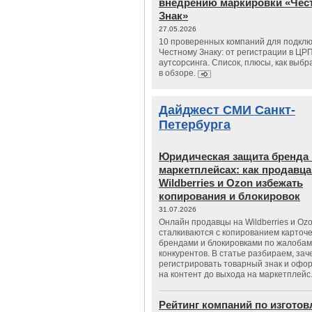
внедрению маркировки «Чес
Знак»
27.05.2026
10 проверенных компаний для подклю
Честному Знаку: от регистрации в ЦР
аутсорсинга. Список, плюсы, как выбр
в обзоре.
Дайджест СМИ Санкт-
Петербурга
Юридическая защита бренда 
маркетплейсах: как продавц
Wildberries и Ozon избежать
копирования и блокировок
31.07.2026
Онлайн продавцы на Wildberries и Oz
сталкиваются с копированием карточе
брендами и блокировками по жалобам
конкурентов. В статье разбираем, зач
регистрировать товарный знак и офо
на контент до выхода на маркетплейс
Рейтинг компаний по изгото