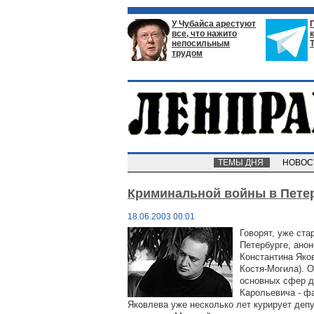
У Чубайса арестуют
все, что нажито
непосильным
трудом
ТЕМЫ ДНЯ
НОВО
Криминальной войны в Петер
18.06.2003 00:01
Говорят, уже ст
Петербурге, ано
Константина Яков
Костя-Могила). О
основных сфер д
Карольевича - ф
Яковлева уже несколько лет курирует деп