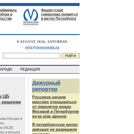
 обвинила
Фашистская
обчак в
символика появится
льстве
в метро Петербурга
8 AUGUST 2026, SATURDAY
info@lenpravda.ru
ЗАПАДА
РЕДАКЦИЯ
Дежурный
репортер
в ЦБ
Россияне начали
о хищении
массово отказываться
от перелетов между
Москвой и Петербургом
из-за атак дронов
нка России и
 по
В петербургском метро
в (АСВ)
девушке не разрешили
ен в розыск