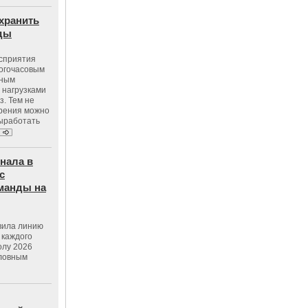
хранить
оды
осприятия
ногочасовым
нным
 нагрузками
з. Тем не
зрения можно
выработать
нала в
с
манды на
вила линию
 каждого
олу 2026
словным