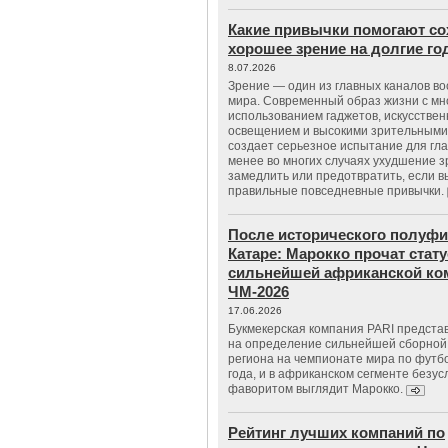
Какие привычки помогают со
хорошее зрение на долгие г
8.07.2026
Зрение — один из главных каналов в
мира. Современный образ жизни с м
использованием гаджетов, искусстве
освещением и высокими зрительными
создает серьезное испытание для гла
менее во многих случаях ухудшение 
замедлить или предотвратить, если 
правильные повседневные привычки.
После исторического полуфи
Катаре: Марокко прочат стату
сильнейшей африканской ко
ЧМ-2026
17.06.2026
Букмекерская компания PARI предста
на определение сильнейшей сборной
региона на чемпионате мира по футб
года, и в африканском сегменте безу
фаворитом выглядит Марокко.
Рейтинг лучших компаний по