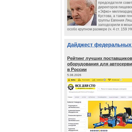
председателя сове
директоров пищево
«Эфко» миллиарде
Кустова, а также ге
группы Евгения Ляш
заподозрили в мош
особо крупном размере (ч. 4 ст. 159 У
Дайджест федеральных
Рейтинг лучших поставщико
оборудования для автосерви
в России
5.08.2026