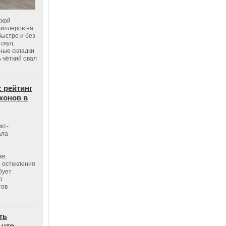
ской
филлеров на
быстро и без
скул,
бные складки
 чёткий овал
: рейтинг
конов в
кт-
ала
же.
 остекления
бует
о
тов
ть
 что