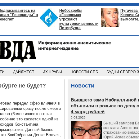
Подписывайтесь на
Небоскрёбы
Пугачева
канал "Ленправды" в
«Газпрома»
Ксению С
Telegram
угрожают
вымогате
культурной ценности
Петербурга
СТИ
ДАЙДЖЕСТ
ИХ НРАВЫ
НОВОСТИ СПБ
БУДНИ СЕВЕРО-
бурге не будет?
Новости
Бывшего зама Набиуллиной 
артовал передел сфер влияния в
объявили в розыск по делу 
нсированный сразу после смерти
4 млрд рублей
лева (более известного как
6.08.2026
собенно это касается одной из
Бывший зампред Ба
оходов Константина
экс-глава Агентства
армацевтики. Данный бизнес
страхованию вкладо
утат ЗакСобрания Денис Волчек,
Юрий Исаев объявл