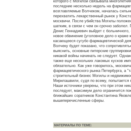
которого с Могилой связывала многолетня
последние несколько недель на фармацевт
возглавляемые Волчеком, началась сильн
перехватить лекарственный рынок у Конст
москвичи. После убийства Могилы положе
шатким, в связи с чем он срочно заболел. 
Денис Геннадиевич выйдет с больничного,
новое обвинение (уголовное дело о краже к
касающееся сугубо фармацевтической дея
Волчеку будет показано, что сопротивлять
выяснить, основные питерские группировки
никакой войны начинать не следует. Однак
также еще нескольких лакомых кусков имп
обязательно. Как уже говорилось, москви
фармацевтического рынка Петербурга, а "
строительный бизнес Могилы и недвижимос
Мирилашвили, судя по всему, попытается п
Наши источники уверены, что при этом ник
последует, максимум дело ограничится по
ближайших соратников Константина Яковл
вышеперечисленные сферы.
МАТЕРИАЛЫ ПО ТЕМЕ: