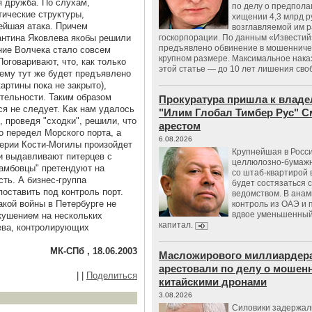
я дружба. По слухам,
по делу о предпол
ические структуры,
хищении 4,3 млрд р
ейшая атака. Причем
возглавляемой им 
антина Яковлева якобы решили
госкорпорации. По данным «Известий
предъявлено обвинение в мошенничес
ние Волчека стало совсем
крупном размере. Максимальное нака
Поговаривают, что, как только
этой статье — до 10 лет лишения сво
 ему тут же будет предъявлено
артины пока не закрыто),
тельности. Таким образом
Прокуратура пришла к владе
ся не следует. Как нам удалось
"Илим Глобал Тимбер Рус" С
, проведя "сходки", решили, что
арестом
о передел Морского порта, а
6.08.2026
ерии Кости-Могилы произойдет
Крупнейшая в Росс
чи выдавливают питерцев с
целлюлозно-бумаж
тамбовцы" претендуют на
со штаб-квартирой 
ть. А бизнес-группа
будет состязаться 
оставить под контроль порт.
ведомством. В анам
акой войны в Петербурге не
контроль из ОАЭ и
вдвое уменьшенный
кушением на нескольких
капитал.
ева, контролирующих
МК-СПб , 18.06.2003
Масложирового миллиардера
арестовали по делу о мошенн
|
|
Поделиться
китайскими дронами
3.08.2026
Силовики задержал