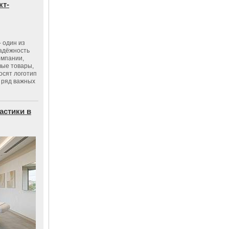
кт-
 один из
адёжность
омпании,
вые товары,
осят логотип
 ряд важных
астики в