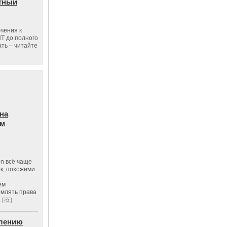
тный
чения к
ПТ до полного
ать – читайте
на
ам
on всё чаще
к, похожими
ем
рмлять права
.
влению