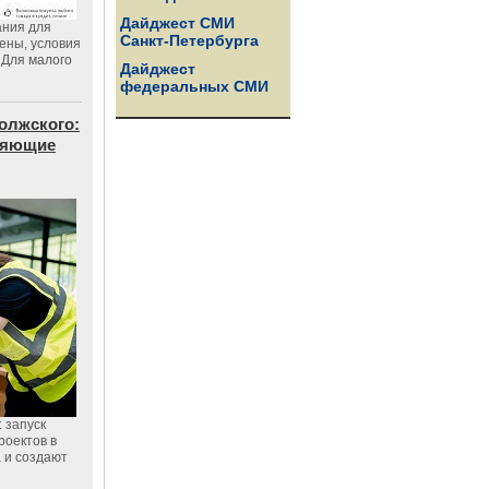
Дайджест СМИ
ания для
Санкт-Петербурга
цены, условия
 Для малого
Дайджест
федеральных СМИ
олжского:
еняющие
 запуск
роектов в
а и создают