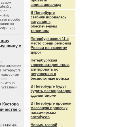
провезти
агаемом
шпица‑инвалида
ублей у
ранее
В Петербурге
», ему
стабилизировалась
тве в особо
ситуация с
зание по
обеспечением
боды.
топливом
Петербург занял 11-е
льцу
место среди регионов
мушкину с
России по качеству
дорог
Петербургская
ии
консерватория стала
ная компания
агитировать ко
в Петербурге
вступлению в
с надзорным
беспилотные войска
незе -
 примерно
В Петербурге будут
 уставный
судить реставраторов
здания Биржи
В Петербурге провели
 Кустова
массовую проверку
ичестве с
пассажирских
автобусов
Новым главой
и в Москве