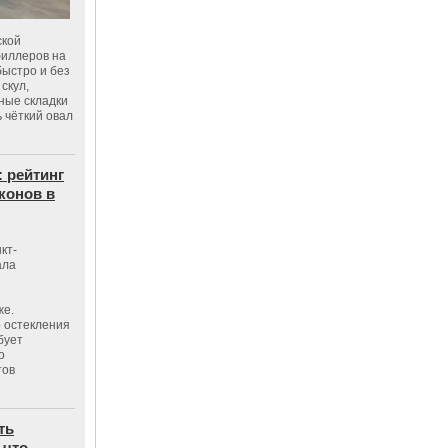
ской
филлеров на
быстро и без
скул,
бные складки
 чёткий овал
: рейтинг
конов в
кт-
ала
же.
 остекления
бует
о
тов
ть
 что