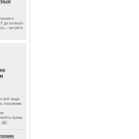
тный
чения к
ПТ до полного
ать – читайте
на
ам
on всё чаще
к, похожими
ем
рмлять права
.
влению