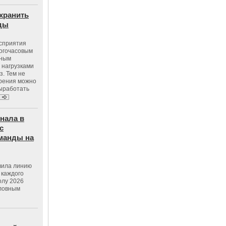
хранить
оды
осприятия
ногочасовым
нным
 нагрузками
з. Тем не
зрения можно
выработать
нала в
с
манды на
вила линию
 каждого
олу 2026
словным