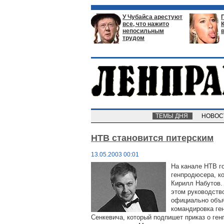
У Чубайса арестуют
все, что нажито
непосильным
трудом
ТЕМЫ ДНЯ
НОВО
НТВ становится питерским
13.05.2003 00:01
На канале НТВ го
генпродюсера, ко
Кирилл Набутов.
этом руководств
официально объя
командировка ге
Сенкевича, который подпишет приказ о ген