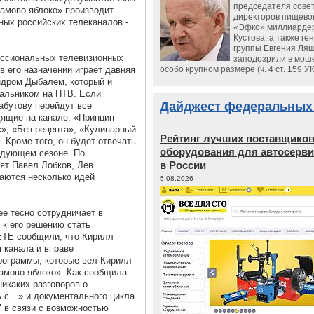
председателя сове
амово яблоко» производит
директоров пищево
ных российских телеканалов -
«Эфко» миллиарде
Кустова, а также ге
группы Евгения Ляш
ессиональных телевизионных
заподозрили в мош
в его назначении играет давняя
особо крупном размере (ч. 4 ст. 159 У
ндром Дыбалем, который и
чальником на НТВ. Если
Дайджест федеральных
Набутову перейдут все
ящие на канале: «Принцип
с», «Без рецепта», «Кулинарный
Рейтинг лучших поставщико
 Кроме того, он будет отвечать
оборудования для автосерви
ледующем сезоне. По
в России
ят Павел Лобков, Лев
аются несколько идей
5.08.2026
ее тесно сотрудничает в
 к его решению стать
ЕТЕ сообщили, что Кирилл
 канала и вправе
Программы, которые вел Кирилл
амово яблоко». Как сообщила
никаких разговоров о
ь с…» и документального цикла
" в связи с возможностью