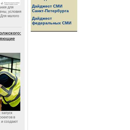
Дайджест СМИ
ания для
Санкт-Петербурга
цены, условия
 Для малого
Дайджест
федеральных СМИ
олжского:
еняющие
 запуск
роектов в
а и создают