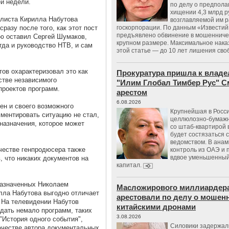
й недели.
по делу о предпол
хищении 4,3 млрд р
алиста Кирилла Набутова
возглавляемой им 
азу после того, как этот пост
госкорпорации. По данным «Известий
предъявлено обвинение в мошенничес
ю оставил Сергей Шумаков,
крупном размере. Максимальное нака
гда и руководство НТВ, и сам
этой статье — до 10 лет лишения сво
ов охарактеризовал это как
Прокуратура пришла к владе
естве независимого
"Илим Глобал Тимбер Рус" С
проектов программ.
арестом
6.08.2026
ен и своего возможного
Крупнейшая в Росс
мментировать ситуацию не стал,
целлюлозно-бумаж
назначения, которое может
со штаб-квартирой 
будет состязаться 
ведомством. В анам
честве генпродюсера также
контроль из ОАЭ и
вдвое уменьшенный
, что никаких документов на
капитал.
назначенных Николаем
Масложирового миллиардера
лла Набутова выгодно отличает
арестовали по делу о мошенн
. На телевидении Набутов
китайскими дронами
здать немало программ, таких
3.08.2026
"История одного события",
Силовики задержал
качестве автора документальных