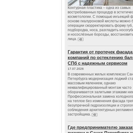
Контурная пластика – одна из самых
востребованных процедур в эстетиче
косметологии. С помощью инъекций 
основе гиалуроновой кислоты можно 
операции скорректировать форму губ, 
подбородка, носа, разгладить носогу
и носослёзные борозды, восстановить
лица.
Гарантия от протечек фасада
компаний по остеклению бал
СПб с надежным сервисом
17.07.2026
В современных жилых комплексах Сан
Петербурга модернизация лоджий ст
массовым явлением, однако
неквалифицированный монтаж часто
оборачивается залитыми этажами ни
Профессиональная замена холодного
на теплое без изменения фасада тре
безупречной гидроизоляции и строгог
соблюдения архитектурных регламен
застройщика.
Где предпринимателю заказа
визитки в Санкт-Петербурге и