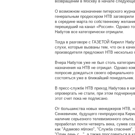
возвращении в Москву в начале следующе
О возможном назначении питерского журн
генеральным продюсером НТВ заговорили ср
в середине марта по собственному желани
перешедший на канал «Россия». Однако то
Набутов все категорически отрицали.
Тогда в разговоре с ГАЗЕТОЙ Кирилл Набут
слухи, которые вызваны тем, что он в кач
производителя предложил НТВ несколько 
Вчера Набутов уже не был столь категорич
назначения на НТВ не отрицал. Однако ко
попросив дождаться своего официального 
состояться уже в ближайший понедельник.
В пресс-службе НТВ приход Набутова в ка
опровергать не стали, при этом подчеркнув
этот счет пока не подписано.
От большинства новых менеджеров НТВ, 
Сенкевичем, будущего генпродюсера Кири
наличие серьезного телевизионного опыта
проработал почти четверть века, сумев со
как "Адамово яблоко", "Служба спасения", 
"Один день с...", а также прославиться в 