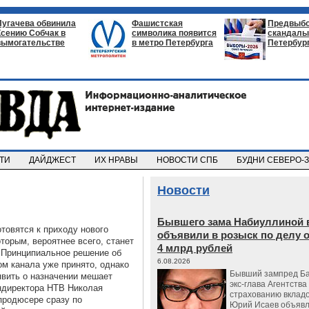
Пугачева обвинила
Фашистская
Предвыб
Ксению Собчак в
символика появится
скандалы 
вымогательстве
в метро Петербурга
Петербур
СТИ
ДАЙДЖЕСТ
ИХ НРАВЫ
НОВОСТИ СПБ
БУДНИ СЕВЕРО-
Новости
Бывшего зама Набиуллиной 
товятся к приходу нового
объявили в розыск по делу 
торым, вероятнее всего, станет
4 млрд рублей
 Принципиальное решение об
6.08.2026
ом канала уже принято, однако
Бывший зампред Ба
вить о назначении мешает
экс-глава Агентства
ндиректора НТВ Николая
страхованию вкладо
продюсере сразу по
Юрий Исаев объявл