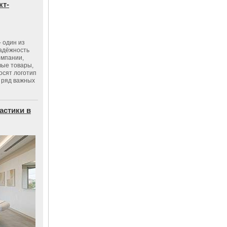
кт-
 один из
адёжность
омпании,
вые товары,
осят логотип
 ряд важных
астики в