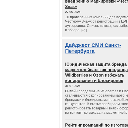
внедрению маркировки «Чес
Знак»
27.05.2026
10 проверенных компаний для подклю
Честному Знаку: от регистрации в ЦР
аутсорсинга. Список, плюсы, как выбр
в обзоре.
Дайджест СМИ Санкт-
Петербурга
Юридическая защита бренда 
маркетплейсах: как продавц
Wildberries и Ozon избежать
копирования и блокировок
31.07.2026
Онлайн продавцы на Wildberries и Oz
сталкиваются с копированием карточе
брендами и блокировками по жалобам
конкурентов. В статье разбираем, зач
регистрировать товарный знак и офо
на контент до выхода на маркетплейс
Рейтинг компаний по изгото