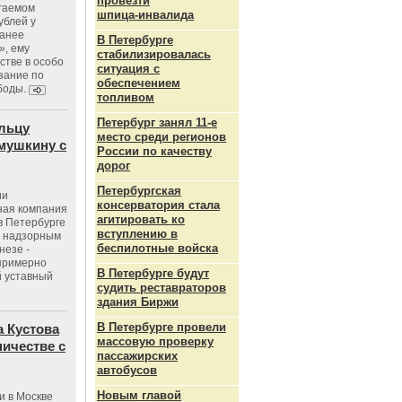
провезти
агаемом
шпица‑инвалида
ублей у
ранее
В Петербурге
», ему
стабилизировалась
тве в особо
ситуация с
зание по
обеспечением
боды.
топливом
Петербург занял 11-е
льцу
место среди регионов
мушкину с
России по качеству
дорог
Петербургская
ии
консерватория стала
ная компания
агитировать ко
в Петербурге
вступлению в
с надзорным
беспилотные войска
незе -
 примерно
В Петербурге будут
 уставный
судить реставраторов
здания Биржи
В Петербурге провели
 Кустова
массовую проверку
ичестве с
пассажирских
автобусов
Новым главой
и в Москве