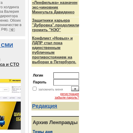
«Ленфильма» назначен
та
го холдинга
экс-чиновник
ра Валерия
Минкульта Давиденко
ндиректора
Защитники карьера
енко. Обоих
енничестве в
"Дубровка".продолжили
К РФ).
громить "НЭО"
Конфликт «Новых» и
ЛДПР стал пока
 СМИ
единственным
публичным
противостоянием на
в
выборах в Петербурге.
са и СТО
Логин
Пароль
запомнить меня
регистрация
забыли пароль?
Редакция
Архив Ленправды
Темы дня