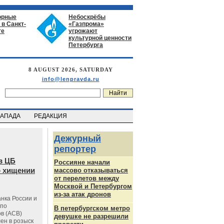
орные
Небоскрёбы
в Санкт-
«Газпрома»
ге
угрожают
культурной ценности
Петербурга
8 AUGUST 2026, SATURDAY
info@lenpravda.ru
ЗАПАДА
РЕДАКЦИЯ
Дежурный
репортер
в ЦБ
Россияне начали
о хищении
массово отказываться
от перелетов между
Москвой и Петербургом
из-за атак дронов
нка России и
 по
В петербургском метро
в (АСВ)
девушке не разрешили
ен в розыск