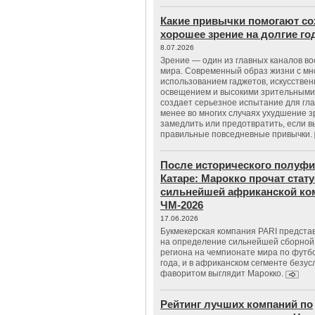
Какие привычки помогают со
хорошее зрение на долгие г
8.07.2026
Зрение — один из главных каналов в
мира. Современный образ жизни с м
использованием гаджетов, искусстве
освещением и высокими зрительными
создает серьезное испытание для гла
менее во многих случаях ухудшение 
замедлить или предотвратить, если 
правильные повседневные привычки.
После исторического полуфи
Катаре: Марокко прочат стату
сильнейшей африканской ко
ЧМ-2026
17.06.2026
Букмекерская компания PARI предста
на определение сильнейшей сборной
региона на чемпионате мира по футб
года, и в африканском сегменте безу
фаворитом выглядит Марокко.
Рейтинг лучших компаний по