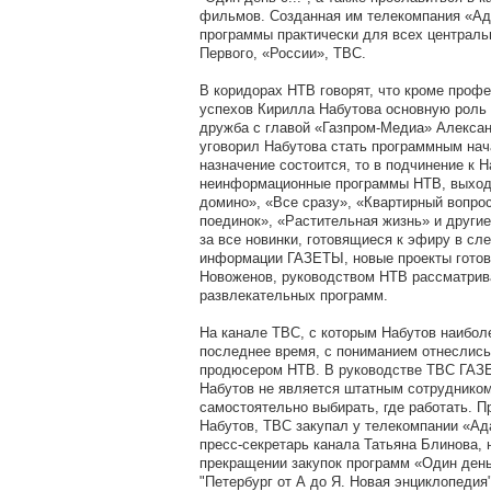
фильмов. Созданная им телекомпания «Ад
программы практически для всех централь
Первого, «России», ТВС.
В коридорах НТВ говорят, что кроме проф
успехов Кирилла Набутова основную роль 
дружба с главой «Газпром-Медиа» Алекса
уговорил Набутова стать программным на
назначение состоится, то в подчинение к 
неинформационные программы НТВ, выход
домино», «Все сразу», «Квартирный вопро
поединок», «Растительная жизнь» и другие.
за все новинки, готовящиеся к эфиру в с
информации ГАЗЕТЫ, новые проекты готов
Новоженов, руководством НТВ рассматрив
развлекательных программ.
На канале ТВС, с которым Набутов наибол
последнее время, с пониманием отнеслись
продюсером НТВ. В руководстве ТВС ГАЗ
Набутов не является штатным сотрудником
самостоятельно выбирать, где работать. 
Набутов, ТВС закупал у телекомпании «Ад
пресс-секретарь канала Татьяна Блинова, 
прекращении закупок программ «Один ден
"Петербург от А до Я. Новая энциклопедия