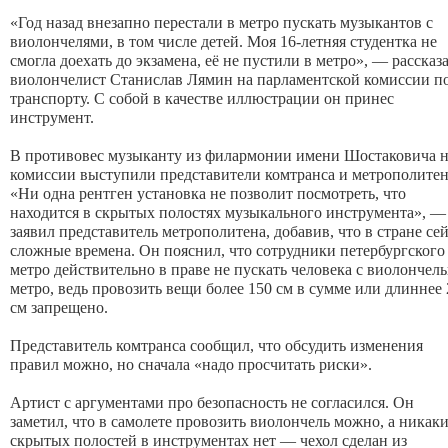
«Год назад внезапно перестали в метро пускать музыкантов с 
виолончелями, в том числе детей. Моя 16-летняя студентка не 
смогла доехать до экзамена, её не пустили в метро»
, — рассказа
виолончелист Станислав Лямин на парламентской комиссии по
транспорту. С собой в качестве иллюстрации он принес 
инструмент. 

В противовес музыканту из филармонии имени Шостаковича н
«Ни одна рентген установка не позволит посмотреть, что 
находится в скрытых полостях музыкального инструмента», — 
заявил представитель метрополитена, добавив, что в стране сей
сложные времена. Он пояснил, что сотрудники петербургского 
метро действительно в праве не пускать человека с виолончель
метро, ведь провозить вещи более 150 см в сумме или длиннее 
см запрещено. 

Представитель комтранса сообщил, что 
обсудить изменения 
правил можно, но сначала «надо просчитать риски».
Артист с аргументами про безопасность не согласился. Он 
заметил, что в самолете провозить виолончель можно, а никаки
скрытых полостей в инструментах нет — чехол сделан из 