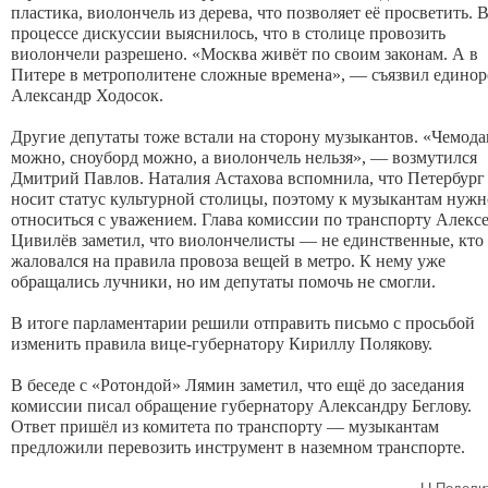
пластика, виолончель из дерева, что позволяет её просветить. В
процессе дискуссии выяснилось, что в столице провозить 
виолончели разрешено. «Москва живёт по своим законам. А в 
Питере в метрополитене сложные времена», — съязвил единоро
Александр Ходосок. 
Другие депутаты тоже встали на сторону музыкантов. «Чемода
можно, сноуборд можно, а виолончель нельзя», — возмутился 
Дмитрий Павлов. Наталия Астахова вспомнила, что Петербург 
носит статус культурной столицы, поэтому к музыкантам нужно
относиться с уважением. Глава комиссии по транспорту Алексе
Цивилёв заметил, что виолончелисты — не единственные, кто 
жаловался на правила провоза вещей в метро. К нему уже 
обращались лучники, но им депутаты помочь не смогли. 

В итоге парламентарии решили отправить письмо с просьбой 
изменить правила вице-губернатору Кириллу Полякову.

В беседе с «Ротондой» Лямин заметил, что ещё до заседания 
комиссии писал обращение губернатору Александру Беглову. 
Ответ пришёл из комитета по транспорту — музыкантам 
предложили перевозить инструмент в наземном транспорте.