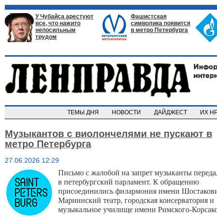
У Чубайса арестуют
Фашистская
все, что нажито
символика появится
непосильным
в метро Петербурга
трудом
ТЕМЫ ДНЯ
НОВОСТИ
ДАЙДЖЕСТ
ИХ Н
Музыкантов с виолончелями не пускают в
метро Петербурга
27.06.2026 12:29
Письмо с жалобой на запрет музыканты переда
в петербургский парламент. К обращению 
присоединились филармония имени Шостакович
Мариинский театр, городская консерватория и 
музыкальное училище имени Римского-Корсакова