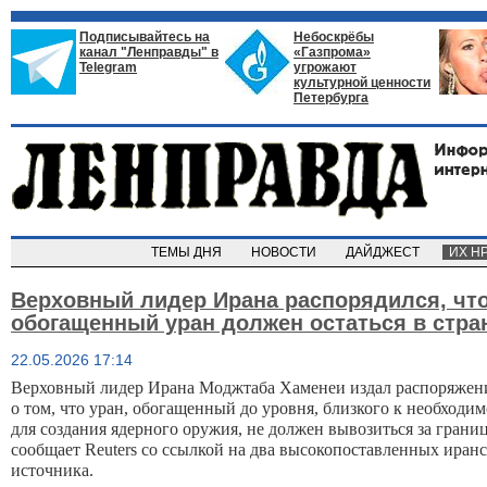
Подписывайтесь на
Небоскрёбы
канал "Ленправды" в
«Газпрома»
Telegram
угрожают
культурной ценности
Петербурга
ТЕМЫ ДНЯ
НОВОСТИ
ДАЙДЖЕСТ
ИХ Н
Верховный лидер Ирана распорядился, чт
обогащенный уран должен остаться в стра
22.05.2026 17:14
Верховный лидер Ирана Моджтаба Хаменеи издал распоряжени
о том, что уран, обогащенный до уровня, ‌близкого к необходимому 
для создания ядерного оружия, не должен вывозиться за границу
сообщает Reuters со ссылкой на два высокопоставленных иранс
источника.