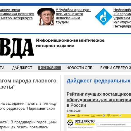
Фашистская
У Чубайса арестуют
Небоскрё
символика появится
все, что нажито
«Газпром
в метро Петербурга
непосильным
угрожают
трудом
культурно
Петербур
СТИ
ДАЙДЖЕСТ
ИХ НРАВЫ
НОВОСТИ СПБ
БУДНИ СЕВЕРО-
гом народа главного
Дайджест федеральных
азеты"
Рейтинг лучших поставщико
оборудования для автосерви
на заседании палаты в пятницу
в России
ного редактора "Парламентской
5.08.2026
зете". В преддверии годовщины
траницах газеты появилась