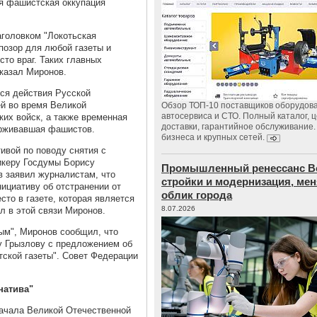
ся фашистская оккупация
аголовком "Локотьская
 позор для любой газеты и
сто враг. Таких главных
сказал Миронов.
тся действия Русской
й во время Великой
Обзор ТОП-10 поставщиков оборудов
автосервиса и СТО. Полный каталог, 
ких войск, а также временная
доставки, гарантийное обслуживание.
ерживавшая фашистов.
бизнеса и крупных сетей.
ивой по поводу снятия с
пикеру Госдумы Борису
Промышленный ренессанс В
в заявил журналистам, что
стройки и модернизация, м
ициативу об отстранении от
облик города
сто в газете, которая является
8.07.2026
л в этой связи Миронов.
ым", Миронов сообщил, что
у Грызлову с предложением об
тской газеты". Совет Федерации
натива"
начала Великой Отечественной