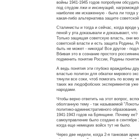
войны 1941-1945 годов попробуем обсудит
под спудом лжи и инсинуаций, нагромождё
наиболее им искаженную - была ли тогда 
какая-либо альтернатива защите советской
Сталинисты и тогда и сейчас, когда вроде 
пеной у рта доказывали и доказывают, что
Только защищая советскую власть, они мо
советской власти и есть защита Родины, Ро
быть не может - никогда! Все другое - под
Вбивая это в сознание простого россиянин
подменить понятие России, Родины поняти
А ведь понятия эти глубоко враждебны дру
властью полигон для обкатки мирового экс
тянули все соки, чтоб помогать по всему 
таких же людофобских экспериментов уже
народами.
Чтобы верно ответить на этот вопрос, всп
оболганную тему - так называемой "Локоть
политико-административного образования,
1941-1943 годов на Брянщине. Почему ее?
самоуправление было создано в сентябре 
когда еще немецких войск тут не было.
Через две недели, когда 2-я танковая арми