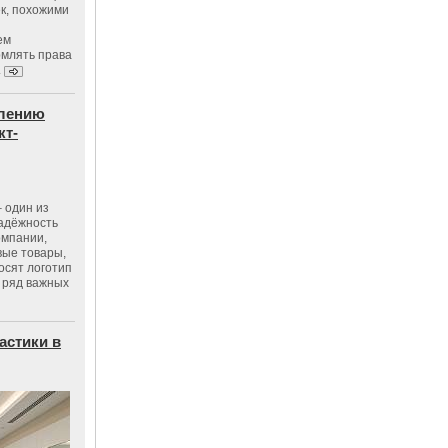
к, похожими
ем
рмлять права
.
влению
кт-
 один из
адёжность
омпании,
вые товары,
осят логотип
 ряд важных
астики в