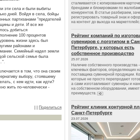
сталкиваются с копированием карточе
брендами и блокировками по жалобам
ли эти села и были выбиты
конкурентов. В статье разбираем, зач
ько дней. Войдя в села, бойцы
регистрировать товарный знак и офо
енных партизанами "предателей
на контент до выхода на маркетплейс
щины и дети. И все же
лось добиться
полнение 100 процентов
Рейтинг компаний по изгото
 уровень жизни здесь был
сувениров с логотипом в Сан
угими районами и
Петербурге, у которых есть
рмании. Семейный надел земли
собственное производство
ждой сельской семье была
25.07.2026
.".
Наличие собственного производства –
ключевых факторов, определяющих н
ключается в том, что она своим
поставщика сувенирной продукции. К
тернативу выбору, стоявшему
которые не просто перепродают гото
елать, с кем идти, как идти?
а сами изготавливают сувениры и нан
но жить по-человечески -
на собственном оборудовании, имеют
преимуществ.
Рейтинг клиник контурной пл
|
|
Поделиться
Санкт-Петербурге
23.07.2026