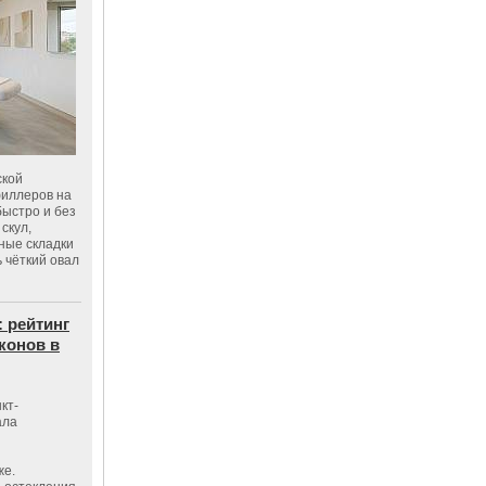
ской
филлеров на
быстро и без
скул,
бные складки
 чёткий овал
: рейтинг
конов в
кт-
ала
же.