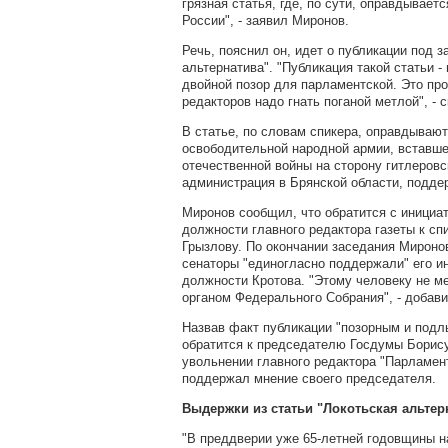
грязная статья, где, по сути, оправдывает
России", - заявил Миронов.
Речь, пояснил он, идет о публикации под з
альтернатива". "Публикация такой статьи -
двойной позор для парламентской. Это про
редакторов надо гнать поганой метлой", - 
В статье, по словам спикера, оправдываю
освободительной народной армии, вставше
отечественной войны на сторону гитлеровс
администрация в Брянской области, подд
Миронов сообщил, что обратится с инициат
должности главного редактора газеты к с
Грызлову. По окончании заседания Мироно
сенаторы "единогласно поддержали" его ин
должности Кротова. "Этому человеку не ме
органом Федерального Собрания", - добави
Назвав факт публикации "позорным и подл
обратится к председателю Госдумы Борис
увольнении главного редактора "Парламен
поддержал мнение своего председателя.
Выдержки из статьи "Локотьская альтер
"В преддверии уже 65-летней годовщины 