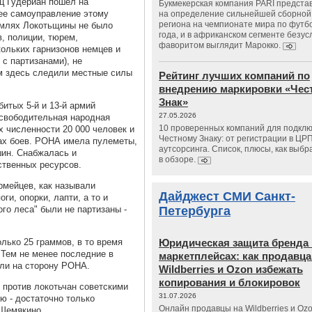
ц Гудериан пошел на
Букмекерская компания PARI предста
ее самоуправление этому
на определение сильнейшей сборной
региона на чемпионате мира по футб
емлях Локотьщины не было
года, и в африканском сегменте безу
в, полиции, тюрем,
фаворитом выглядит Марокко.
кольких гарнизонов немцев и
 с партизанами), не
м здесь следили местные силы
Рейтинг лучших компаний по
внедрению маркировки «Чес
Знак»
битых 5-й и 13-й армий
27.05.2026
освободительная народная
10 проверенных компаний для подклю
х численности 20 000 человек и
Честному Знаку: от регистрации в ЦР
ах боев. РОНА имела пулеметы,
аутсорсинга. Список, плюсы, как выбр
шин. Снабжалась и
в обзоре.
ственных ресурсов.
рмейцев, как называли
Дайджест СМИ Санкт-
ги, опорки, лапти, а то и
ого леса" были не партизаны -
Петербурга
ько 25 граммов, в то время
Юридическая защита бренда 
. Тем не менее последние в
маркетплейсах: как продавц
или на сторону РОНА.
Wildberries и Ozon избежать
копирования и блокировок
против локотьчан советскими
31.07.2026
ю - достаточно только
Онлайн продавцы на Wildberries и Oz
 Шемякино.