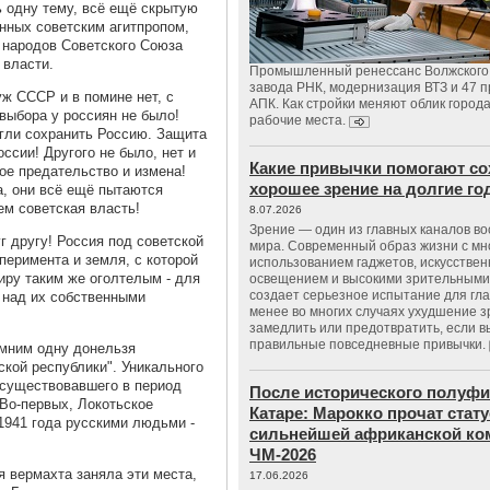
ь одну тему, всё ещё скрытую
нных советским агитпропом,
у народов Советского Союза
 власти.
Промышленный ренессанс Волжского:
завода РНК, модернизация ВТЗ и 47 п
уж СССР и в помине нет, с
АПК. Как стройки меняют облик город
 выбора у россиян не было!
рабочие места.
гли сохранить Россию. Защита
ссии! Другого не было, нет и
Какие привычки помогают со
лое предательство и измена!
хорошее зрение на долгие г
а, они всё ещё пытаются
ем советская власть!
8.07.2026
Зрение — один из главных каналов в
г другу! Россия под советской
мира. Современный образ жизни с м
перимента и земля, с которой
использованием гаджетов, искусстве
миру таким же оголтелым - для
освещением и высокими зрительными
создает серьезное испытание для гла
 над их собственными
менее во многих случаях ухудшение 
замедлить или предотвратить, если 
правильные повседневные привычки.
омним одну донельзя
ской республики". Уникального
 существовавшего в период
После исторического полуфи
 Во-первых, Локотьское
Катаре: Марокко прочат стату
1941 года русскими людьми -
сильнейшей африканской ко
ЧМ-2026
я вермахта заняла эти места,
17.06.2026