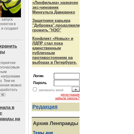
«Ленфильма» назначен
экс-чиновник
Минкульта Давиденко
 запуск
Защитники карьера
роектов в
"Дубровка".продолжили
а и создают
громить "НЭО"
Конфликт «Новых» и
ЛДПР стал пока
хранить
единственным
оды
публичным
противостоянием на
выборах в Петербурге.
осприятия
ногочасовым
нным
Логин
 нагрузками
з. Тем не
Пароль
зрения можно
выработать
запомнить меня
регистрация
забыли пароль?
Редакция
нала в
с
манды на
Архив Ленправды
Темы дня