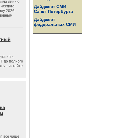
вила линию
 каждого
Дайджест СМИ
олу 2026
Санкт-Петербурга
словным
Дайджест
федеральных СМИ
тный
чения к
ПТ до полного
ать – читайте
на
ам
on всё чаще