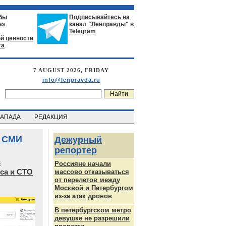
бы
Подписывайтесь на
а»
канал "Ленправды" в
Telegram
й ценности
га
7 AUGUST 2026, FRIDAY
info@lenpravda.ru
ЗАПАДА
РЕДАКЦИЯ
 СМИ
Дежурный
репортер
в
Россияне начали
са и СТО
массово отказываться
от перелетов между
Москвой и Петербургом
из-за атак дронов
В петербургском метро
девушке не разрешили