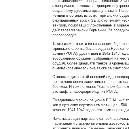
её командующий - генерал-полковних Хайн
эксперимент, полностью доверив внутренн
созданному русскими органу власти. На з
немцев в органах власти, германских судо
оккупационных войск (за исключением нес
венгров, помогавших локотьчанам в борьбе
действовали законы Германии. За порядко
правопорядка.
Также из местных и из красноармейцев раз
Брянского фронта была создана Русская 
армия (РОНА), достигшая в 1942-1943 года
вооруженная оружием, собранным на мест
орудия, более двадцати танков и бронема
обмундировывалась она также за счет соб
Отсюда и диковатый внешний вид народоа
локотьчане своих защитников, - рваные сапо
босиком. И тем не менее "хозяином брянск
это миф, а народоармейцы из РОНА.
Ежедневный мясной рацион в РОНА был тол
как у брянских партизан-емлютинцев - 500
течение 1941-1942 годов сотнями переход
Изматывающая партизанская война велась 
партизанами с исключительной жестокость
вспомнить примеры деревень Тарасовки и