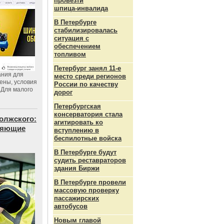
провезти
шпица‑инвалида
В Петербурге
стабилизировалась
ситуация с
обеспечением
топливом
Петербург занял 11-е
ания для
место среди регионов
цены, условия
России по качеству
 Для малого
дорог
Петербургская
консерватория стала
олжского:
агитировать ко
еняющие
вступлению в
беспилотные войска
В Петербурге будут
судить реставраторов
здания Биржи
В Петербурге провели
массовую проверку
пассажирских
автобусов
Новым главой