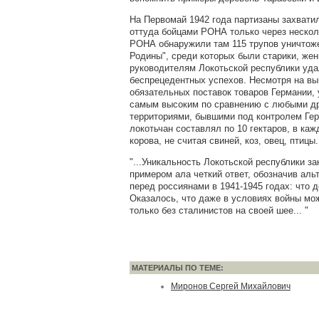
На Первомай 1942 года партизаны захвати
оттуда бойцами РОНА только через нескол
РОНА обнаружили там 115 трупов уничтож
Родины", среди которых были старики, жен
руководителям Локотьской республики уда
беспрецедентных успехов. Несмотря на вы
обязательных поставок товаров Германии,
самым высоким по сравнению с любыми др
территориями, бывшими под контролем Ге
локотьчан составлял по 10 гектаров, в ка
корова, не считая свиней, коз, овец, птицы..
"...Уникальность Локотьской республики за
примером ала четкий ответ, обозначив аль
перед россиянами в 1941-1945 годах: что д
Оказалось, что даже в условиях войны мож
только без сталинистов на своей шее... "
МАТЕРИАЛЫ ПО ТЕМЕ:
Миронов Сергей Михайлович