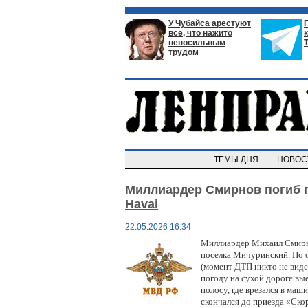
У Чубайса арестуют
все, что нажито
непосильным
трудом
ТЕМЫ ДНЯ
НОВО
Миллиардер Смирнов погиб 
Havai
22.05.2026 16:34
Миллиардер Михаил Смирно
поселка Мичуринский. По 
(момент ДТП никто не видел
погоду на сухой дороге вые
полосу, где врезался в маши
скончался до приезда «Скор