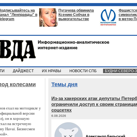
Подписывайтесь на
Пугачева обвинила
Фашистск
канал "Ленправды" в
Ксению Собчак в
символик
Telegram
вымогательстве
в метро П
СТИ
ДАЙДЖЕСТ
ИХ НРАВЫ
НОВОСТИ СПБ
БУДНИ СЕВЕРО-
под колесами
Темы дня
Из‑за хакерских атак депутаты Петер
ограничили доступ к своим страница
в ехал на мотоцикле у 
соцсетях
официальной версии 
6.08.2026
), он в хорошую 
хал на встречную 
ну Havai. Бизнесмен 
ой».  