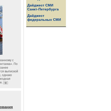
Дайджест СМИ
Санкт-Петербурга
Дайджест
федеральных СМИ
занному с
онтанка». По
 ранее
тся выпиской
, однако
мездная
я.
дования