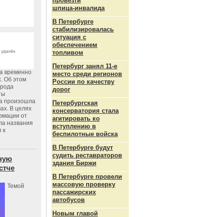
провезти
шпица‑инвалида
В Петербурге
стабилизировалась
ситуация с
обеспечением
топливом
Петербург занял 11-е
га временно
место среди регионов
. Об этом
России по качеству
орода
дорог
ты
ка произошла
Петербургская
ах. В целях
консерватория стала
рмации от
агитировать ко
ла названия
вступлению в
 к
беспилотные войска
В Петербурге будут
судить реставраторов
ную
здания Биржи
стче
В Петербурге провели
массовую проверку
Темой
пассажирских
автобусов
Новым главой