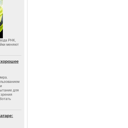
вода РНК,
ойки меняют
 хорошее
мира.
ользованием
ми
пытание для
е зрения
ботать
атаре: