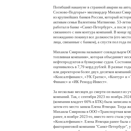
Погибший накануне в странной аварии на авто
Сосново-Подгорье» миллиардер Михаил Смирно
из крупнейших банков России, который истори
активам семьи Валентины Матвиенко. 53-летни
работал в банке «Санкт-Петербург», а после ух
связанного с ним контура компаний. В конце п
неожиданно покинул все должности (его место 
лица, связанные с банком), а спустя пол года п
Михаила Смирнова называют совладельцем ОО
топливная компания», которая объединяет неск
нефтепродуктов и бункеровке судов. Состояни
оценивалось в 7,79 млрд рублей. В разные год
или директором более двух десятков компаний,
«Консалтфинанс», «УК Гратис», «Контур» и «
Финанс» и «ИК Ренорд-Инвест». 
За несколько месяцев до смерти он вышел из уч
компаний. Так, с сентября 2023 по ноябрь 2024
(компания владеет 66% в БТК) была записана 
затем его место заняла Елена Ятвецки. Тогда ж
Михаила Смирнова в ООО «Транспортная компа
ранее, в ноябре 2023-го, вместо него стала уч
«Консалтфинанс». Елена Ятвецки ранее была с
факторинговой компании "Санкт-Петербург", ук