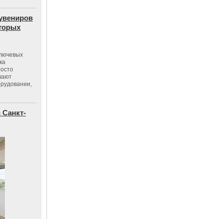
сувениров
оторых
ключевых
ка
росто
вают
орудовании,
 Санкт-