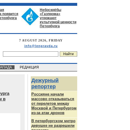
ая
Небоскрёбы
а появится
«Газпрома»
етербурга
угрожают
культурной ценности
Петербурга
7 AUGUST 2026, FRIDAY
info@lenpravda.ru
ЗАПАДА
РЕДАКЦИЯ
Дежурный
репортер
бурга
Россияне начали
м в
массово отказываться
от перелетов между
Москвой и Петербургом
из-за атак дронов
В петербургском метро
девушке не разрешили