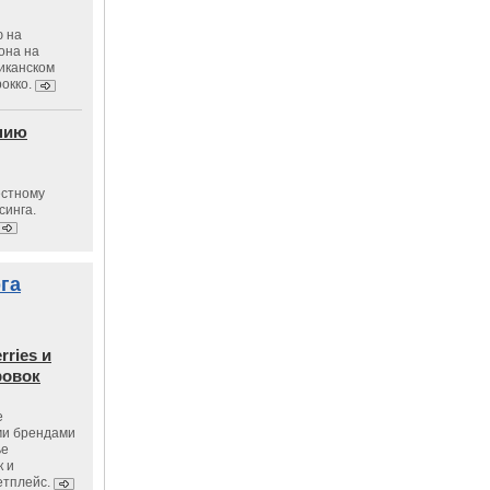
ю на
она на
риканском
окко.
нию
естному
синга.
га
rries и
ровок
е
ми брендами
ье
к и
етплейс.