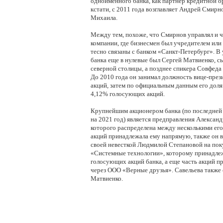
одноименного банка, как партнёр кредитной о
кстати, с 2011 года возглавляет Андрей Смирн
Михаила.
Между тем, похоже, что Смирнов управлял и ч
компании, где бизнесмен был учредителем или 
тесно связаны с банком «Санкт-Петербург». В 
банка еще в нулевые был Сергей Матвиенко, сы
северной столицы, а позднее спикера Совфеда
До 2010 года он занимал должность вице-прези
акций, затем по официальным данным его доля
4,12% голосующих акций. 
Крупнейшим акционером банка (по последней 
на 2021 год) является предправления Александр
которого распределена между несколькими его 
акций принадлежала ему напрямую, также он в
своей невесткой Людмилой Степановой на пок
«Системные технологии», которому принадлеж
голосующих акций банка, а еще часть акций п
через ООО «Верные друзья». Савельева также 
Матвиенко.