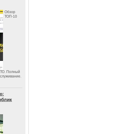
Обзор
ТОП-10
СТО. Полный
бслуживание.
о:
облик