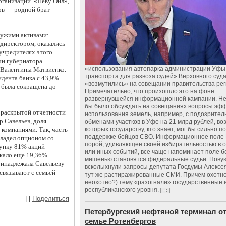
рганизации. 
«Неву Ойл», 
ов — родной брат 
ужими активами: 
директором, оказались 
учредителях этого 
н губернатора 
«использования автопарка администрации Уфы 
 Валентины Матвиенко. 
транспорта для развоза судей» Верховного суд
дента банка с 43,9% 
«возмутились» на совещании правительства рег
 была сокращена до 
Примечательно, что произошло это на фоне
развернувшейся информационной кампании. Не
бы было обсуждать на совещаниях вопросы эф
раскрытой отчетности 
использования земель, например, с подозрите
 Савельев, доля 
обменами участков в Уфе на 21 млрд рублей, во
компаниями. Так, часть 
которых государству, кто знает, мог бы сильно п
поддержке бойцов СВО. Информационное поле 
ладел опционом со 
порой, удивляющее своей избирательностью в о
упку 81% акций 
или иных событий, все чаще напоминает поле бо
ало еще 19,36% 
мишенью становятся федеральные судьи. Нову
ринадлежала Савельеву 
всколыхнули запросы депутата Госдумы Алексе
связывают с семьей 
тут же растиражированные СМИ. Причем охотно
неохотно?) тему «разогнали» государственные 
республиканского уровня.
|
|
Поделиться
Петербургский нефтяной терминал о
семье Ротенбергов