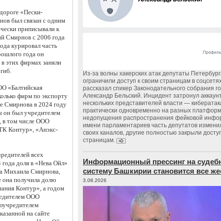
дороге «Пески-
в был связан с одним 
чески приписывали к 
й Смирнов с 2006 года 
ода курировал часть 
рошлого года он 
в этих фирмах заняли 
огиб.
Из‑за волны хакерских атак депутаты Петербур
ограничили доступ к своим страницам в соцсетях
О «Балтийская 
рассказал спикер Законодательного собрания г
олько фирм по экспорту 
Александр Бельский. Инцидент затронул аккаун
нескольких представителей власти — киберата
е Смирнова в 2024 году 
практически одновременно на разных платформ
ы он был учредителем 
недопущения распространения фейковой инфо
 в том числе ООО 
имени парламентариев часть депутатов измени
ТК Контур», «Анэкс-
своих каналов, другие полностью закрыли доступ
страницам.
редителей всех 
Информационный прессинг на судеб
 года доля в «Нева Ойл» 
систему Башкирии становится все же
на Михаила Смирнова, 
е она получила долю 
3.08.2026
ния Контур», а годом 
редителем ООО 
оучредителем 
азанной на сайте 