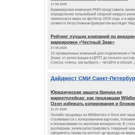
17.06.2026
Букмекерская компания PARI представила лини
определение сильнейшей сборной каждого реги
чемпионате мира по футболу 2026 года, и в аф
сегменте безусловным фаворитом выглядит Мар
Рейтинг лучших компаний по внедре
маркировки «Честный Знак»
27.05.2026
10 проверенных компаний для подключения к Ч
Знаку: от регистрации в ЦРПТ до полного аутсор
Список, плюсы, как выбрать – читайте в обзоре.
Дайджест СМИ Санкт-Петербур
Юридическая защита бренда на
маркетплейсах: как продавцам Wildbe
Ozon избежать копирования и блоки
31.07.2026
Онлайн продавцы на Wildberries и Ozon всё чащ
сталкиваются с копированием карточек, похожи
и блокировками по жалобам конкурентов. В стат
разбираем, зачем регистрировать товарный зна
оформлять права на контент до выхода на марк