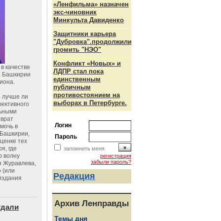
«Ленфильма» назначен
экс-чиновник
Минкульта Давиденко
Защитники карьера
"Дубровка".продолжили
громить "НЭО"
Конфликт «Новых» и
в качестве
ЛДПР стал пока
а Башкирии
единственным
иона.
публичным
противостоянием на
 лучше ли
выборах в Петербурге.
фективного
льными
зврат
Логин
омочь в
Башкирии,
Пароль
ценке тех
я, где
запомнить меня
ю волну
регистрация
забыли пароль?
я Журавлева,
 (или
Редакция
издания
Архив Ленправды
тдали
Темы дня