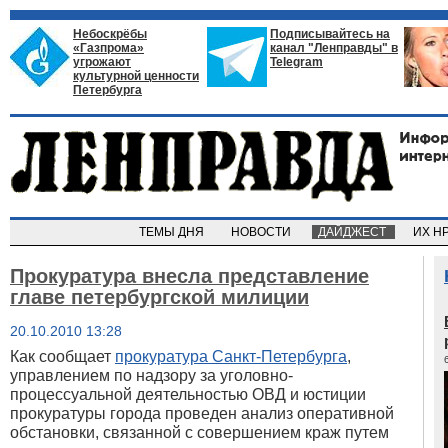
Небоскрёбы
Подписывайтесь на
«Газпрома»
канал "Ленправды" в
угрожают
Telegram
культурной ценности
Петербурга
ТЕМЫ ДНЯ
НОВОСТИ
ДАЙДЖЕСТ
ИХ Н
Прокуратура внесла представление
главе петербургской милиции
20.10.2010 13:28
Как сообщает
прокуратура Санкт-Петербурга
,
управлением по надзору за уголовно-
процессуальной деятельностью ОВД и юстиции
прокуратуры города проведен анализ оперативной
обстановки, связанной с совершением краж путем