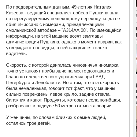
По предварительным данным, 49-летняя Наталия
Казеева - ведущий специалист собеса Пушкина шла
по нерегулируемому пешеходному переходу, когда ее
сбил «Ниссан» с номерами, принадлежащими
смольнинской автобазе – "А314АА 98". По имеющейся
информации, на этой машине возят замглавы
администрации Пушкина, однако в момент аварии, как
утверждают очевидцы, в ней находился только
водитель.
Скорость, с которой двигалась чиновничья иномарка,
точно установят прибывшие на место дознаватели
Главного следственного управления при ГУВД
Петербурга и Ленобласти. Но о том, что эта скорость
была немаленькая, говорит тот факт, что у машины
сильно повреждены левое крыло, задние стекла,
багажник и капот. Продукты, которые несла погибшая,
разбросаны в радиусе 50 метров от места аварии.
У женщины, по словам близких к семье людей,
остались трое детей.