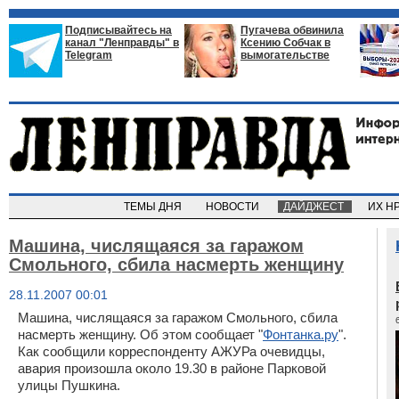
Подписывайтесь на
Пугачева обвинила
канал "Ленправды" в
Ксению Собчак в
Telegram
вымогательстве
ТЕМЫ ДНЯ
НОВОСТИ
ДАЙДЖЕСТ
ИХ Н
Машина, числящаяся за гаражом
Смольного, сбила насмерть женщину
28.11.2007 00:01
Машина, числящаяся за гаражом Смольного, сбила
насмерть женщину. Об этом сообщает "
Фонтанка.ру
".
Как сообщили корреспонденту АЖУРа очевидцы,
авария произошла около 19.30 в районе Парковой
улицы Пушкина.