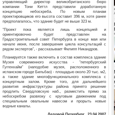
управляющий директор великобританского бюро
компании Тони Кеттл представили доработанную
концепцию небоскреба. По новым планам
проектировщиков его высота составит 396 м, хотя ранее
предполагалось, что здание будет не выше 323 м.
"Проект пока является лишь концепцией и
ориентировочно будет представлен на
Градостроительный совет Петербурга в конце мая или
начале июня, после завершения цикла консультаций с
рядом экспертов", - рассказывает Филипп Никандров.
Планируется также включить в состав комплекса здание
Музея современного искусства - "петербургский
Гуггенхайм" (наподобие музея, расположенного в
испанском городе Бильбао) - площадью около 20 тыс. м2,
а также здание многофункционального комплекса с
концертным залом. Кроме того, для дальнейшего
развития инфраструктуры района принято решение
продлить Свердловскую наб., разместить прямо за
небоскребом развязку с круговым движением под
специальным овальным навесом и прорыть новые
водные каналы.
Деловой Петербург , 23.04.2007