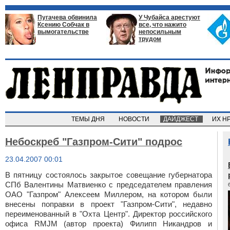
Пугачева обвинила
У Чубайса арестуют
Ксению Собчак в
все, что нажито
вымогательстве
непосильным
трудом
ТЕМЫ ДНЯ
НОВОСТИ
ДАЙДЖЕСТ
ИХ Н
Небоскреб "Газпром-Сити" подрос
23.04.2007 00:01
В пятницу состоялось закрытое совещание губернатора
СПб Валентины
Матвиенко
с председателем правления
ОАО "Газпром" Алексеем Миллером, на котором были
внесены поправки в проект "Газпром-Сити"
, недавно
переименованный в "Охта Центр". Директор российского
офиса RMJM (автор проекта) Филипп Никандров и