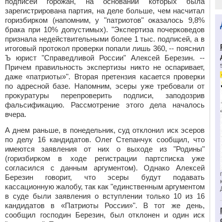
подписей горожан, на основании которых была
зарегистрирована партия, на деле больше, чем насчитал
горизбирком (напомним, у "патриотов" оказалось 9,8%
брака при 10% допустимых). "Экспертиза почерковедов
признала недействительными более 1 тыс. подписей, а в
итоговый протокол проверки попали лишь 360, -- пояснил
Ъ юрист "Справедливой России" Алексей
Березин.
--
Причем правильность экспертизы никто не оспаривает,
даже «патриоты»". Вторая претензия касается проверки
по адресной базе. Напомним, эсеры уже требовали от
прокуратуры перепроверить подписи, заподозрив
фальсификацию. Рассмотрение этого дела началось
вчера.
А днем раньше, в понедельник, суд отклонил иск эсеров
по делу 16 кандидатов. Олег
Степанчук
сообщил, что
имеются заявления от них о выходе из "Родины"
(горизбирком в ходе регистрации партсписка уже
согласился с данным аргументом). Однако Алексей
Березин
говорит, что эсеры будут подавать
кассационную жалобу, так как "единственным аргументом
в суде были заявления о вступлении только 10 из 16
кандидатов в «Патриоты России»". В тот же день,
сообщил господин
Березин,
был отклонен и один иск