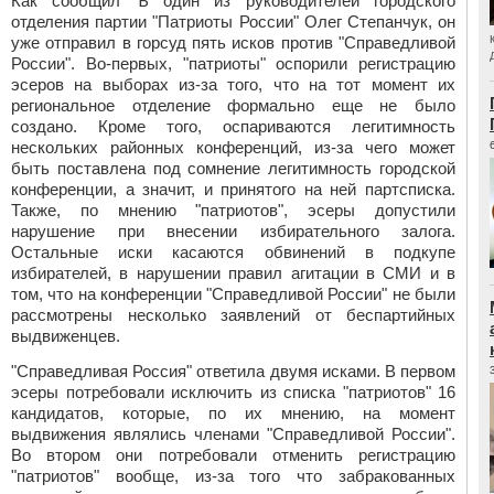
Как сообщил Ъ один из руководителей городского
отделения партии "Патриоты России" Олег
Степанчук,
он
уже отправил в горсуд пять исков против "Справедливой
России". Во-первых, "патриоты" оспорили регистрацию
эсеров на выборах из-за того, что на тот момент их
региональное отделение формально еще не было
создано. Кроме того, оспариваются легитимность
нескольких районных конференций, из-за чего может
быть поставлена под сомнение легитимность городской
конференции, а значит, и принятого на ней партсписка.
Также, по мнению "патриотов", эсеры допустили
нарушение при внесении избирательного залога.
Остальные иски касаются обвинений в подкупе
избирателей, в нарушении правил агитации в СМИ и в
том, что на конференции "Справедливой России" не были
рассмотрены несколько заявлений от беспартийных
выдвиженцев.
"Справедливая Россия" ответила двумя исками. В первом
эсеры потребовали исключить из списка "патриотов" 16
кандидатов, которые, по их мнению, на момент
выдвижения являлись членами "Справедливой России".
Во втором они потребовали отменить регистрацию
"патриотов" вообще, из-за того что забракованных