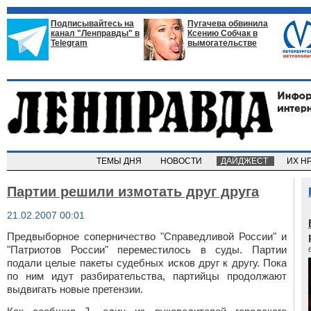
Подписывайтесь на
Пугачева обвинила
канал "Ленправды" в
Ксению Собчак в
Telegram
вымогательстве
ТЕМЫ ДНЯ
НОВОСТИ
ДАЙДЖЕСТ
ИХ Н
Партии решили измотать друг друга
21.02.2007 00:01
Предвыборное
соперничество "Справедливой России" и
"Патриотов России" переместилось в суды. Партии
подали целые пакеты судебных исков друг к другу. Пока
по ним идут разбирательства, партийцы продолжают
выдвигать новые претензии.