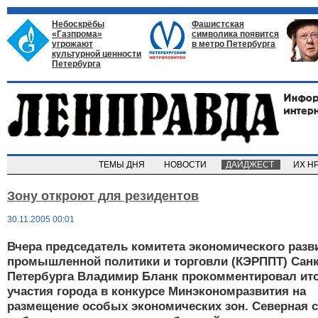
Небоскрёбы
Фашистская
«Газпрома»
символика появится
угрожают
в метро Петербурга
культурной ценности
Петербурга
ТЕМЫ ДНЯ
НОВОСТИ
ДАЙДЖЕСТ
ИХ Н
Зону откроют для резидентов
30.11.2005 00:01
Вчера председатель комитета экономического разв
промышленной политики и торговли (КЭРППТ) Санк
Петербурга Владимир Бланк прокомментировал ит
участия города в конкурсе Минэкономразвития на
размещение особых экономических зон. Северная 