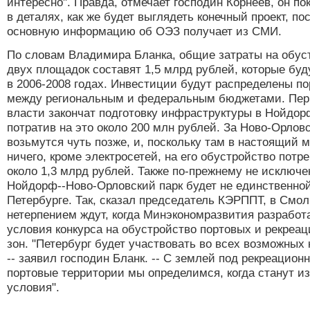
интересно". Правда, отмечает господин Корнеев, он пок
в деталях, как же будет выглядеть конечный проект, по
основную информацию об ОЭЗ получает из СМИ.
По словам Владимира Бланка, общие затраты на обус
двух площадок составят 1,5 млрд рублей, которые буд
в 2006-2008 годах. Инвестиции будут распределены п
между региональным и федеральным бюджетами. Пе
власти закончат подготовку инфраструктуры в Нойдор
потратив на это около 200 млн рублей. За Ново-Орлов
возьмутся чуть позже, и, поскольку там в настоящий 
ничего, кроме электросетей, на его обустройство потр
около 1,3 млрд рублей. Также по-прежнему не исключе
Нойдорф--Ново-Орловский парк будет не единственно
Петербурге. Так, сказал председатель КЭРППТ, в Смо
нетерпением ждут, когда Минэкономразвития разработ
условия конкурса на обустройство портовых и рекреа
зон. "Петербург будет участвовать во всех возможных 
-- заявил господин Бланк. -- С землей под рекреацион
портовые территории мы определимся, когда станут и
условия".