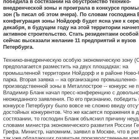
победила в состязании на обустройство технико-
внедренческой зоны и проиграла в конкурсе про
зон (Ъ писал об этом вчера). По словам господина 
конфигурация зоны Нойдорф будет ясна уже к сер
декабря, в будущем году на этой территории начне
активное строительство. Стать резидентами особой
сейчас высказали желание 11 предприятий и вузов
Петербурга.
Технико-внедренческую особую экономическую зону (
предполагается разместить на двух площадках: на
промышленной территории Нойдорф и в районе Ново-
парка. Вторая заявка -- на организацию промышленно-
производственной зоны в Металлострое -- конкурс не 
Владимир Бланк начал пресс-конференцию с довольн
неожиданного заявления. По его признанию, победить
конкурсе Петербургу было вовсе не сложно ввиду отсу
достойных конкурентов. Что же касается поражения в 
состязании, то господин Бланк объяснил причину неу
словами министра экономического развития России Г
Грефа. Министр, напомним, заявил в Москве, что в рег
так уже обладающих развитым производственным ком