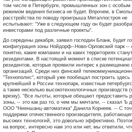
том числе в Петербурге, промышленных зон с особым
режимом ведения бизнеса не будет. Впрочем, в Смол
расстройства по поводу проигрыша Металлостроя не
испытывают: "Уже в следующем году он будет разобр
инвесторами под различные проекты".
До середины декабря, заявил господин Бланк, будет г
конфигурация зоны Нойдорф--Ново-Орловский парк -- 
понятно, какие компании и на каких территориях стану
резидентами. В настоящий момент в списке потенциа
резидентов, которые проявили интерес к размещению 
организаций. Среди них финский телекоммуникационн
"Технополис", который уже пообещал построить здесь
крупнейший в России технопарк, известные петербургс
а также несколько высокотехнологичных производств (
врезку). "Все льготы, которые обещают предоставить 
зоны, -- это как раз то, о чем мы мечтали, -- сказал Ъ 
ООО "Ниеншанц-автоматика" Данила Корнеев. -- С точ
поддержки отечественного производителя, работающег
высоких технологий, это довольно эффективно. Поэто
на вопрос, интересно нам это или нет, мы ответили, чт