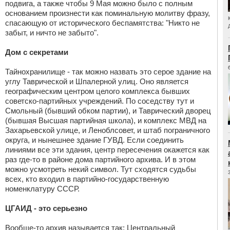
подвига, а также чтобы 9 Мая можно было с полным
основанием произнести как поминальную молитву фразу,
спасающую от исторического беспамятства: "Никто не
забыт, и ничто не забыто".
Дом с секретами
Тайнохранилище - так можно назвать это серое здание на
углу Таврической и Шпалерной улиц. Оно является
географическим центром целого комплекса бывших
советско-партийных учреждений. По соседству тут и
Смольный (бывший обком партии), и Таврический дворец
(бывшая Высшая партийная школа), и комплекс МВД на
Захарьевской улице, и Леноблсовет, и штаб пограничного
округа, и нынешнее здание ГУВД. Если соединить
линиями все эти здания, центр пересечения окажется как
раз где-то в районе дома партийного архива. И в этом
можно усмотреть некий символ. Тут сходятся судьбы
всех, кто входил в партийно-государственную
номенклатуру СССР.
ЦГАИД - это серьезно
Вообще-то архив называется так: Центральный