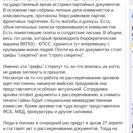
государственный архив историко-партийных документов.
В основном там собраны личные дела коммунистов и
комсомольцев, протоколы бюро райкомов партии,
фронтовых партячеек. Есть жалобы и доносы. Есть
объяснительные записки провинившихся коммунистов.
Есть пожелтевшие газеты и солдатские письма. В общем,
весь тот шлак, который производила бюрократическая
машина ВКП(б) - КПСС, хранится тут вперемешку с
крупицами жизни людей. Почти на всех документах стоят
грифы "секретно" или "строго секретно".
Именно эти "грифы" стерегут то, во что впились их когти,
не давая заглянуть в прошлое.
Несмотря на то что работа по рассекречиванию архивов
идет постоянно, накануне майских праздников она
представляется особенно актуальной. Сотрудники
архива готовят документы к рассекречиванию, а снимать
печати тайны будет специальная межведомственная
комиссия. Кроме архивистов туда входят представители
ФСБ, МВД, прокуратуры и другие силовики.
Люди в погонах в очередной раз придут в архив 27 апреля
и составят акт о рассекречивании документов. Тогда на