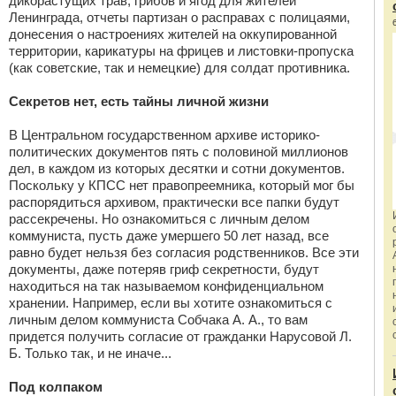
дикорастущих трав, грибов и ягод для жителей
Ленинграда, отчеты партизан о расправах с полицаями,
донесения о настроениях жителей на оккупированной
территории, карикатуры на фрицев и листовки-пропуска
(как советские, так и немецкие) для солдат противника.
Секретов нет, есть тайны личной жизни
В Центральном государственном архиве историко-
политических документов пять с половиной миллионов
дел, в каждом из которых десятки и сотни документов.
Поскольку у КПСС нет правопреемника, который мог бы
распорядиться архивом, практически все папки будут
рассекречены. Но ознакомиться с личным делом
коммуниста, пусть даже умершего 50 лет назад, все
равно будет нельзя без согласия родственников. Все эти
документы, даже потеряв гриф секретности, будут
находиться на так называемом конфиденциальном
хранении. Например, если вы хотите ознакомиться с
личным делом коммуниста Собчака А. А., то вам
придется получить согласие от гражданки Нарусовой Л.
Б. Только так, и не иначе...
Под колпаком