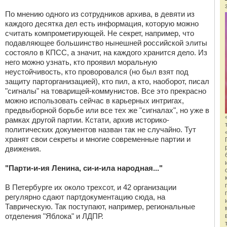
По мнению одного из сотрудников архива, в девяти из
каждого десятка дел есть информация, которую можно
считать компрометирующей. Не секрет, например, что
подавляющее большинство нынешней российской элиты
состояло в КПСС, а значит, на каждого хранится дело. Из
него можно узнать, кто проявил моральную
неустойчивость, кто проворовался (но был взят под
защиту парторганизацией), кто пил, а кто, наоборот, писал
"сигналы" на товарищей-коммунистов. Все это прекрасно
можно использовать сейчас в карьерных интригах,
предвыборной борьбе или все тех же "сигналах", но уже в
рамках другой партии. Кстати, архив историко-
политических документов назван так не случайно. Тут
хранят свои секреты и многие современные партии и
движения.
"Парти-и-ия Ленина, си-и-ила народная..."
В Петербурге их около трехсот, и 42 организации
регулярно сдают партдокументацию сюда, на
Таврическую. Так поступают, например, региональные
отделения "Яблока" и ЛДПР.