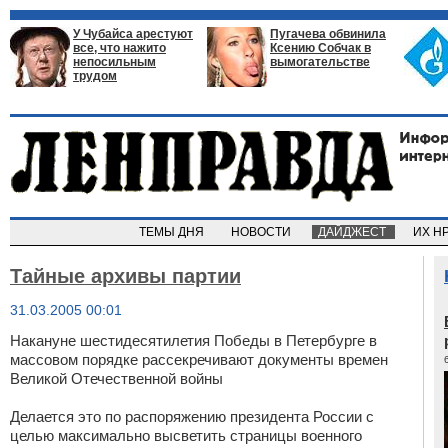
У Чубайса арестуют
Пугачева обвинила
все, что нажито
Ксению Собчак в
непосильным
вымогательстве
трудом
ТЕМЫ ДНЯ
НОВОСТИ
ДАЙДЖЕСТ
ИХ Н
Тайные архивы партии
31.03.2005 00:01
Накануне шестидесятилетия Победы в Петербурге в
массовом порядке рассекречивают документы времен
Великой Отечественной войны
Делается это по распоряжению президента России с
целью максимально высветить страницы военного