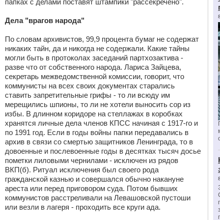
папках с делами поставят штампики "рассекречено".
Дела "врагов народа"
По словам архивистов, 99,9 процента бумаг не содержат
никаких тайн, да и никогда не содержали. Какие тайны
могли быть в протоколах заседаний партхозактива -
разве что от собственного народа. Лариса Зайцева,
секретарь межведомственной комиссии, говорит, что
коммунисты на всех своих документах старались
ставить запретительные грифы - то ли всюду им
мерещились шпионы, то ли не хотели выносить сор из
избы. В длинном коридоре на стеллажах в коробках
хранятся личные дела членов КПСС начиная с 1917-го и
по 1991 год. Если в годы войны папки передавались в
архив в связи со смертью защитников Ленинграда, то в
довоенные и послевоенные годы в десятках тысяч досье
пометки лиловыми чернилами - исключен из рядов
ВКП(б). Ритуал исключения был своего рода
гражданской казнью и совершался обычно накануне
ареста или перед приговором суда. Потом бывших
коммунистов расстреливали на Левашовской пустоши
или везли в лагеря - проходить все круги ада.