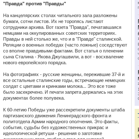
"Правда" против "Правды"
На канцелярских столах читального зала разложены
бумаги, сотни листов. Их не торопясь листают
сотрудники архива. Вот газета "Правда", печатавшаяся
немцами на оккупированных советских территориях.
Правды в ней столько же, что и в "Правде" сталинской.
Реляции о военных победах (часто ложные) соседствуют
со вполне правдивыми фактами. Вот статья о пленении
сына Сталина - Якова Джугашвили, а вот - восхваление
нового европейского порядка.
На фотографиях - русские женщины, пережившие 37-й и
все остальные сталинские годы, встречающие немецких
солдат с цветами и кринками молока... Это все тоже
было засекречено. И печати запрета держались на этих
документах более полувека.
К 60-летию Победы уже рассекретили документы штаба
партизанского движения Ленинградского фронта и
политотдела Армии народного ополчения. Это факты,
события, судьбы без художественных прикрас и
идеологической ретуши - решения о заготовке