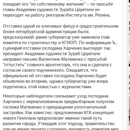
покидает его "по собственному желанию" -- по просьбе
главы Академии художеств Зураба Церетели он
переходит на работу ректором Института им. Репина.
Отставка одной из ключевых фигур в градостроительном
блоке петербургской администрации была
предсказуемой: ранее губернатор уже заменила глав
комитета по строительству и КГИОП. По информации Ъ,
сценарий отставки господина Харченко выглядел так:
президент Академии художеств Зураб Церетели
направил письмо Валентине Матвиенко с просьбой
"отпустить" главного архитектора, что она и сделала с
согласия своего подчиненного. Ожидается, что
официально об отставке господина Харченко будет
объявлено во вторник, однако губернатор уже вчера
поделилась этой новостью с журналистами.
Некоторые наблюдатели связывают уход господина
Харченко с нереализованным предвыборным лозунгом
госпожи Матвиенко о прекращении уплотнительной
застройки. Как известно, предложенная КГА концепция
нового Генплана предполагает именно такой путь
развития города. Утвердив этот подход, правительство
тем не менее решило сохранить видимость принятия мер,