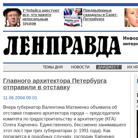
У Чубайса арестуют
Предвыборные
все, что нажито
скандалы в Санкт-
непосильным
Петербурге
трудом
ТЕМЫ ДНЯ
НОВОСТИ
ДАЙДЖЕСТ
ИХ Н
Главного архитектора Петербурга
отправили в отставку
11.06.2004 00:01
Вчера губернатор Валентина Матвиенко объявила об
отставке главного архитектора города -- председателя
комитета по градостроительству и архитектуре (КГА)
Олега Харченко. Единственного, бессменно занимавшего
этот пост при трех губернаторах (с 1991 года). Как
полагается в подобных случаях, господин Харченко