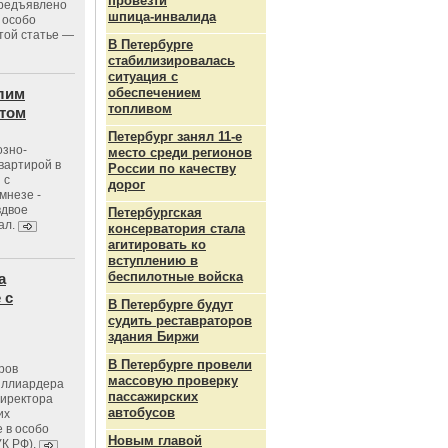
провезти
предъявлено
шпица‑инвалида
 особо
той статье —
В Петербурге
стабилизировалась
ситуация с
лим
обеспечением
топливом
стом
Петербург занял 11-е
озно-
место среди регионов
вартирой в
России по качеству
 с
дорог
мнезе -
вдвое
Петербургская
ал.
консерватория стала
агитировать ко
вступлению в
беспилотные войска
а
 с
В Петербурге будут
судить реставраторов
здания Биржи
В Петербурге провели
ров
массовую проверку
иллиардера
пассажирских
директора
автобусов
их
 в особо
Новым главой
УК РФ).