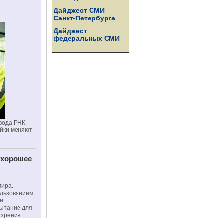
Дайджест СМИ
Санкт-Петербурга
Дайджест
федеральных СМИ
вода РНК,
ойки меняют
 хорошее
мира.
ользованием
ми
пытание для
е зрения