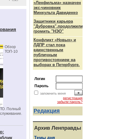
«Ленфильма» назначен
экс-чиновник
Минкульта Давиденко
Защитники карьера
"Дубровка".продолжили
дования
громить "НЭО"
Конфликт «Новых» и
ЛДПР стал пока
Обзор
единственным
ТОП-10
публичным
противостоянием на
выборах в Петербурге.
Логин
Пароль
запомнить меня
регистрация
забыли пароль?
СТО. Полный
Редакция
бслуживание.
Архив Ленправды
о:
облик
Темы дня