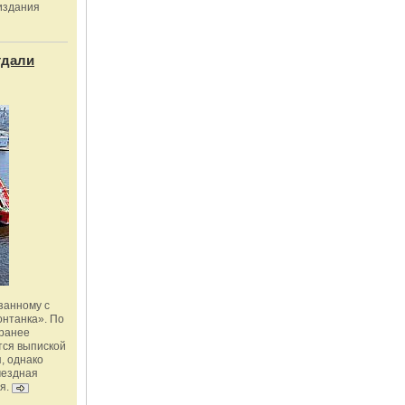
издания
тдали
занному с
онтанка». По
 ранее
тся выпиской
, однако
мездная
я.