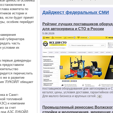
кой ценности особняка
осстановление в
 глава комитета по
Дайджест федеральных СМИ
ятников истории и
ва, если будет принят
уры, особняк перейдет
Рейтинг лучших поставщиков обору
для автосервиса и СТО в России
5.08.2026
намерения
вой губернатора
редать часть
и условии их
а первые дивиденды
га предоставили
роительство
придется перечислить
о же в развитие
ния 'ЛУКОЙЛ' обещает
поставщиков оборудования для автосервиса и 
каталог, цены, условия доставки, гарантийное о
нка в Санкт-
Для малого бизнеса и крупных сетей.
кой топливной
АЗС) и компании
Промышленный ренессанс Волжског
ко за счет
стройки и модернизация, меняющие 
т под АЗС ЛУКОЙЛ