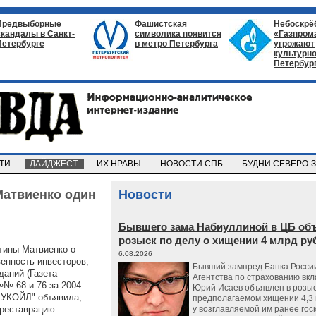
Предвыборные
Фашистская
Небоскрё
скандалы в Санкт-
символика появится
«Газпром
Петербурге
в метро Петербурга
угрожают
культурно
Петербур
СТИ
ДАЙДЖЕСТ
ИХ НРАВЫ
НОВОСТИ СПБ
БУДНИ СЕВЕРО-
Матвиенко один
Новости
Бывшего зама Набиуллиной в ЦБ об
розыск по делу о хищении 4 млрд ру
тины Матвиенко о
6.08.2026
енность инвесторов,
Бывший зампред Банка России
даний (Газета
Агентства по страхованию вкл
№№ 68 и 76 за 2004
Юрий Исаев объявлен в розыс
"ЛУКОЙЛ" объявила,
предполагаемом хищении 4,3 
 реставрацию
у возглавляемой им ранее гос