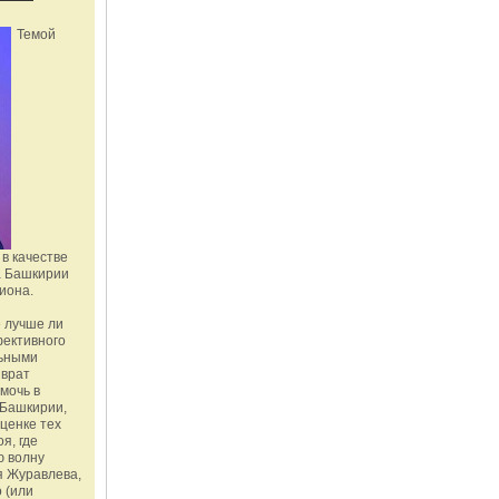
Темой
в качестве
а Башкирии
иона.
 лучше ли
фективного
льными
зврат
омочь в
Башкирии,
ценке тех
я, где
ю волну
я Журавлева,
 (или