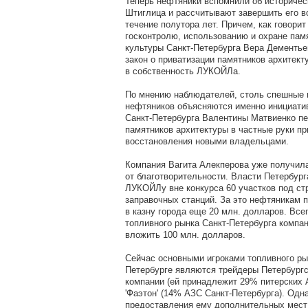
Теперь нефтяники вспомнили об историчес
Штиглица и рассчитывают завершить его в
течение полутора лет. Причем, как говорит
госконтролю, использованию и охране пам
культуры Санкт-Петербурга Вера Дементье
закон о приватизации памятников архитект
в собственность ЛУКОЙЛа.
По мнению наблюдателей, столь спешные 
нефтяников объясняются именно инициати
Санкт-Петербурга Валентины Матвиенко пе
памятников архитектуры в частные руки пр
восстановления новыми владельцами.
Компания Вагита Алекперова уже получил
от благотворительности. Власти Петербур
ЛУКОЙЛу вне конкурса 60 участков под ст
заправочных станций. За это нефтяникам 
в казну города еще 20 млн. долларов. Всег
топливного рынка Санкт-Петербурга компа
вложить 100 млн. долларов.
Сейчас основными игроками топливного ры
Петербурге являются трейдеры Петербургс
компании (ей принадлежит 29% питерских 
'Фаэтон' (14% АЗС Санкт-Петербурга). Одна
предоставления ему дополнительных мес