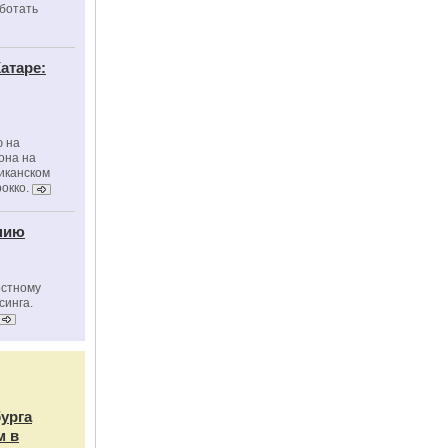
ботать
атаре:
ю на
она на
риканском
окко.
нию
естному
синга.
бурга
м в