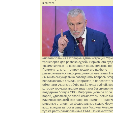
3.08.2026
«использования автопарка администрации Уфы 
транспорта для развоза судей» Верховного суд
«возмутились» на совещании правительства рег
Примечательно, что произошло это на фоне
развернувшейся информационной кампании. Не
бы было обсуждать на совещаниях вопросы эф
использования земель, например, с подозрите
обменами участков в Уфе на 21 млрд рублей, во
которых государству, кто знает, мог бы сильно п
поддержке бойцов СВО. Информационное поле 
порой, удивляющее своей избирательностью в о
или иных событий, все чаще напоминает поле бо
мишенью становятся федеральные судьи. Нову
всколыхнули запросы депутата Госдумы Алексе
тут же растиражированные СМИ. Причем охотно