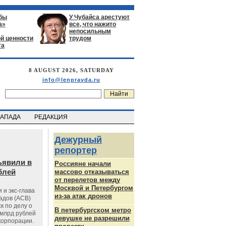
бы
У Чубайса арестуют
а»
все, что нажито
непосильным
й ценности
трудом
га
8 AUGUST 2026, SATURDAY
info@lenpravda.ru
ЗАПАДА
РЕДАКЦИЯ
Дежурный
репортер
ъявили в
Россияне начали
блей
массово отказываться
от перелетов между
Москвой и Петербургом
 и экс-глава
из-за атак дронов
адов (АСВ)
к по делу о
В петербургском метро
млрд рублей
девушке не разрешили
корпорации.