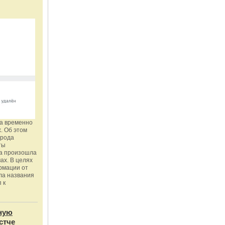
га временно
. Об этом
орода
ты
ка произошла
ах. В целях
рмации от
ла названия
 к
ную
стче