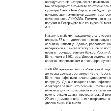
арендуемого ею исторического памятника -
Как утверждают в комитете по охране памя
культуры Санкт-Петербурга, если будет при
приватизации памятников архитектуры, осо
собственность ЛУКОЙЛа. Помимо этого не
получит в Петербурге вне конкурса 60 мес
АЗС.
Накануне майских праздников стало изве
вложить 37 млн. долларов в реставрацию 
особняка Штиглица. Здание, расположенно
набережной в Санкт-Петербурге, было по
первым государственным банком России 
Штиглицом в 1862 году. Дворец отделан в 
барокко, мавританском и эпохи французско
ЛУКОЙЛ арендует этот особняк уже 4 года
договора аренды составляет 49 лет. Восс
Штиглица нефтяники начали одновременно
на аренду. Однако позднее глава нефтяног
Алекперов заявил, что особняк Штиглица 
интереса для использования его в качеств
реконструкция здания прекратилась. В ит
20 млн. долларов нефтяники потратили на
дворца лишь 100 тысяч.