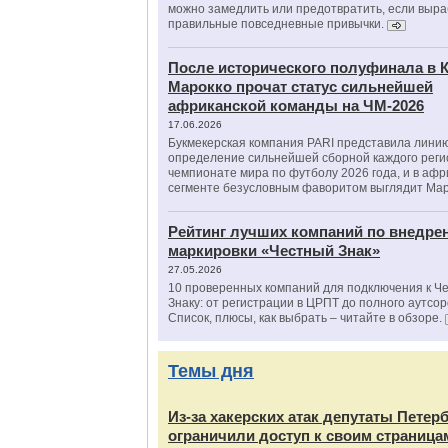
можно замедлить или предотвратить, если выра
правильные повседневные привычки.
После исторического полуфинала в К
Марокко прочат статус сильнейшей
африканской команды на ЧМ-2026
17.06.2026
Букмекерская компания PARI представила лини
определение сильнейшей сборной каждого реги
чемпионате мира по футболу 2026 года, и в аф
сегменте безусловным фаворитом выглядит Мар
Рейтинг лучших компаний по внедре
маркировки «Честный Знак»
27.05.2026
10 проверенных компаний для подключения к Ч
Знаку: от регистрации в ЦРПТ до полного аутсор
Список, плюсы, как выбрать – читайте в обзоре.
Темы дня
Из‑за хакерских атак депутаты Петер
ограничили доступ к своим страница