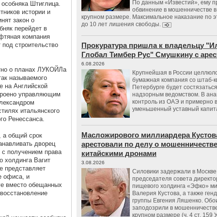
По данным «Известий», ему 
 особняка Штиглица.
обвинение в мошенничестве в
тников истории и
крупном размере. Максимальное наказание по э
нят закон о
до 10 лет лишения свободы.
бняк перейдет в
фтяная компания
т под строительство
Прокуратура пришла к владельцу "И
Глобал Тимбер Рус" Смушкину с аре
6.08.2026
стно о планах ЛУКОЙЛа
Крупнейшая в России целлюл
так называемого
бумажная компания со штаб-к
е на Английской
Петербурге будет состязаться
строено управляющим
надзорным ведомством. В ана
контроль из ОАЭ и примерно 
Александром
уменьшенный уставный капит
стилях итальянского
го Ренессанса.
Масложирового миллиардера Кустов
, а общий срок
танавливать дворец
арестовали по делу о мошенничестве
 с получением права
китайскими дронами
о холдинга Вагит
3.08.2026
не представляет
Силовики задержали в Москве
е офиса, и
председателя совета директо
оге вместо обещанных
пищевого холдинга «Эфко» м
 восстановление
Валерия Кустова, а также ген
группы Евгения Ляшенко. Обо
заподозрили в мошенничестве
крупном размере (ч. 4 ст. 159 