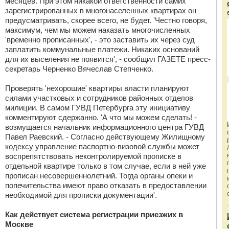
месяцев. При этом никакой ответственности самих
зарегистрированных в многонаселенных квартирах он
предусматривать, скорее всего, не будет. 'Честно говоря,
максимум, чем мы можем наказать многочисленных
'временно прописанных', - это заставить их через суд
заплатить коммунальные платежи. Никаких оснований
для их выселения не появится', - сообщил ГАЗЕТЕ пресс-
секретарь Черненко Вячеслав Степченко.
Проверять 'нехорошие' квартиры власти планируют
силами участковых и сотрудников районных отделов
милиции. В самом ГУВД Петербурга эту инициативу
комментируют сдержанно. 'А что мы можем сделать! -
возмущается начальник информационного центра ГУВД
Павел Раевский. - Согласно действующему Жилищному
кодексу управление паспортно-визовой службы может
воспрепятствовать неконтролируемой прописке в
отдельной квартире только в том случае, если в ней уже
прописан несовершеннолетний. Тогда органы опеки и
попечительства имеют право отказать в предоставлении
необходимой для прописки документации'.
Как действует система регистрации приезжих в
Москве