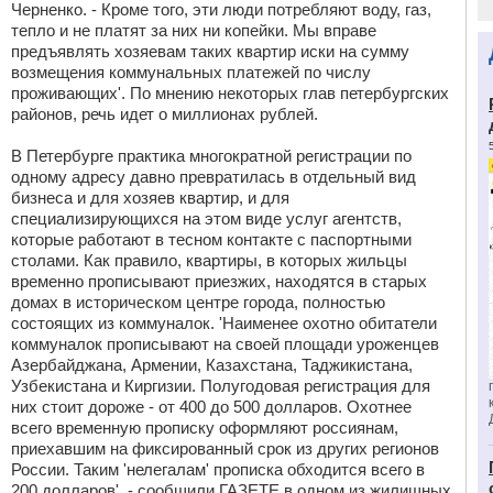
Черненко. - Кроме того, эти люди потребляют воду, газ,
тепло и не платят за них ни копейки. Мы вправе
предъявлять хозяевам таких квартир иски на сумму
возмещения коммунальных платежей по числу
проживающих'. По мнению некоторых глав петербургских
районов, речь идет о миллионах рублей.
В Петербурге практика многократной регистрации по
одному адресу давно превратилась в отдельный вид
бизнеса и для хозяев квартир, и для
специализирующихся на этом виде услуг агентств,
которые работают в тесном контакте с паспортными
столами. Как правило, квартиры, в которых жильцы
временно прописывают приезжих, находятся в старых
домах в историческом центре города, полностью
состоящих из коммуналок. 'Наименее охотно обитатели
коммуналок прописывают на своей площади уроженцев
Азербайджана, Армении, Казахстана, Таджикистана,
Узбекистана и Киргизии. Полугодовая регистрация для
них стоит дороже - от 400 до 500 долларов. Охотнее
всего временную прописку оформляют россиянам,
приехавшим на фиксированный cрок из других регионов
России. Таким 'нелегалам' прописка обходится всего в
200 долларов', - сообщили ГАЗЕТЕ в одном из жилищных