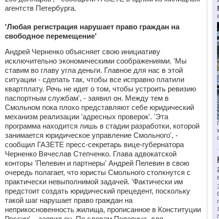
агентств Петербурга.
'Любая регистрация нарушает право граждан на
свободное перемещение'
Андрей Черненко объясняет свою инициативу
исключительно экономическими соображениями. 'Мы
ставим во главу угла деньги. Главное для нас в этой
ситуации - сделать так, чтобы все исправно платили
квартплату. Речь не идет о том, чтобы устроить ревизию
паспортным службам', - заявил он. Между тем в
Смольном пока плохо представляют себе юридический
механизм реализации 'адресных проверок'. 'Эта
программа находится лишь в стадии разработки, которой
занимается юридическое управление Смольного', -
сообщил ГАЗЕТЕ пресс-секретарь вице-губернатора
Черненко Вячеслав Степченко. Глава адвокатской
конторы 'Пелевин и партнеры' Андрей Пелевин в свою
очередь полагает, что юристы Смольного столкнутся с
практически невыполнимой задачей. 'Фактически им
предстоит создать юридический прецедент, поскольку
такой шаг нарушает право граждан на
неприкосновенность жилища, прописанное в Конституции
России', - заявил он. По словам Пелевина, для