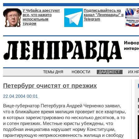
У Чубайса арестуют
Подписывайтесь на
все, что нажито
канал "Ленправды" в
непосильным
Telegram
трудом
ТЕМЫ ДНЯ
НОВОСТИ
ДАЙДЖЕСТ
ИХ Н
Петербург очистят от презжих
22.04.2004 00:01
Вице-губернатор Петербурга Андрей Черненко заявил,
что в ближайшее время милиция проверит все квартиры,
в которых зарегистрировано по несколько десятков, а то
и сотен приезжих. Местные юристы убеждены, что
подобная инициатива нарушает норму Конституции,
гарантирующую неприкосновенность жилища и свободу