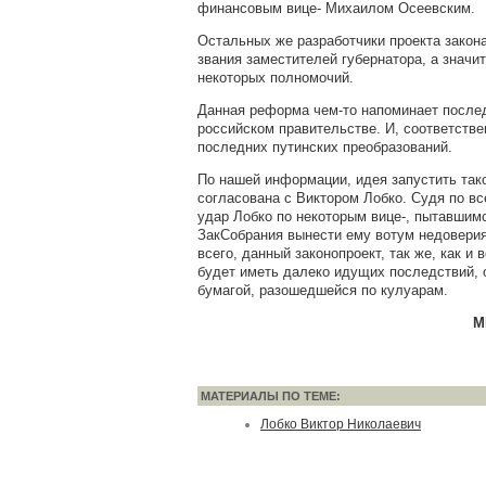
финансовым вице- Михаилом Осеевским.
Остальных же разработчики проекта закон
звания заместителей губернатора, а значит
некоторых полномочий.
Данная реформа чем-то напоминает после
российском правительстве. И, соответстве
последних путинских преобразований.
По нашей информации, идея запустить так
согласована с Виктором Лобко. Судя по вс
удар Лобко по некоторым вице-, пытавшим
ЗакСобрания вынести ему вотум недоверия
всего, данный законопроект, так же, как и 
будет иметь далеко идущих последствий,
бумагой, разошедшейся по кулуарам.
М
МАТЕРИАЛЫ ПО ТЕМЕ:
Лобко Виктор Николаевич