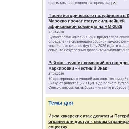
правильные повседневные привычки.
После исторического полуфинала в К
Марокко прочат статус сильнейшей
африканской команды на ЧМ-2026
17.06.2026
Букмекерская компания PARI представила лини
определение сильнейшей сборной каждого реги
чемпионате мира по футболу 2026 года, и в аф
сегменте безусловным фаворитом выглядит Мар
Рейтинг лучших компаний по внедре
маркировки «Честный Знак»
27.05.2026
10 проверенных компаний для подключения к Ч
Знаку: от регистрации в ЦРПТ до полного аутсор
Список, плюсы, как выбрать – читайте в обзоре.
Темы дня
Из‑за хакерских атак депутаты Петер
ограничили доступ к своим страница
соцсетях