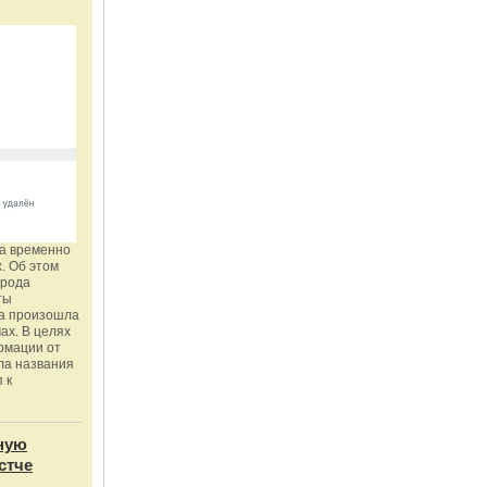
га временно
. Об этом
орода
ты
ка произошла
ах. В целях
рмации от
ла названия
 к
ную
стче