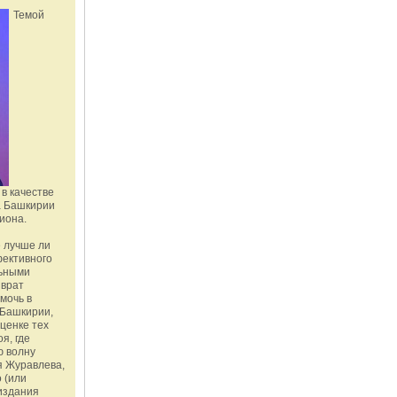
Темой
в качестве
а Башкирии
иона.
 лучше ли
фективного
льными
зврат
омочь в
Башкирии,
ценке тех
я, где
ю волну
я Журавлева,
 (или
издания