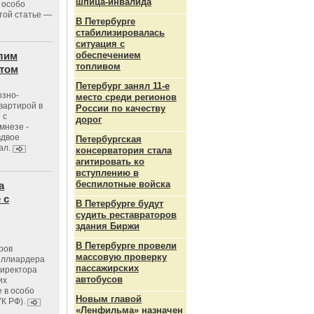
шпица‑инвалида
 особо
той статье —
В Петербурге
стабилизировалась
ситуация с
лим
обеспечением
топливом
стом
Петербург занял 11-е
озно-
место среди регионов
вартирой в
России по качеству
 с
дорог
мнезе -
вдвое
Петербургская
ал.
консерватория стала
агитировать ко
вступлению в
беспилотные войска
а
 с
В Петербурге будут
судить реставраторов
здания Биржи
В Петербурге провели
ров
массовую проверку
иллиардера
пассажирских
директора
автобусов
их
 в особо
Новым главой
УК РФ).
«Ленфильма» назначен