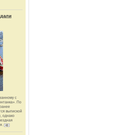
тдали
занному с
онтанка». По
 ранее
тся выпиской
, однако
мездная
я.