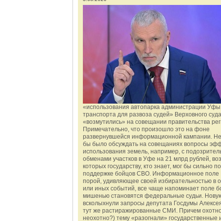
«использования автопарка администрации Уфы 
транспорта для развоза судей» Верховного суд
«возмутились» на совещании правительства рег
Примечательно, что произошло это на фоне
развернувшейся информационной кампании. Не
бы было обсуждать на совещаниях вопросы эф
использования земель, например, с подозрите
обменами участков в Уфе на 21 млрд рублей, во
которых государству, кто знает, мог бы сильно п
поддержке бойцов СВО. Информационное поле 
порой, удивляющее своей избирательностью в о
или иных событий, все чаще напоминает поле бо
мишенью становятся федеральные судьи. Нову
всколыхнули запросы депутата Госдумы Алексе
тут же растиражированные СМИ. Причем охотно
неохотно?) тему «разогнали» государственные 