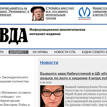
Подписывайтесь на
У Чубайса арестуют
Фашистск
канал "Ленправды" в
все, что нажито
символик
Telegram
непосильным
в метро П
трудом
СТИ
ДАЙДЖЕСТ
ИХ НРАВЫ
НОВОСТИ СПБ
БУДНИ СЕВЕРО-
Новости
Бывшего зама Набиуллиной в ЦБ об
я Законодательного
розыск по делу о хищении 4 млрд ру
кращении количества
6.08.2026
Бывший зампред Банка России
Агентства по страхованию вкл
е Матвиенко оставить
Юрий Исаев объявлен в розыс
сообщают, что
предполагаемом хищении 4,3 
убернаторские
у возглавляемой им ранее гос
ии Виктором Лобко и
По данным «Известий», ему 