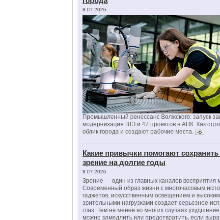
города
8.07.2026
Промышленный ренессанс Волжского: запуск за
модернизация ВТЗ и 47 проектов в АПК. Как стр
облик города и создают рабочие места.
Какие привычки помогают сохранить
зрение на долгие годы
8.07.2026
Зрение — один из главных каналов восприятия 
Современный образ жизни с многочасовым исп
гаджетов, искусственным освещением и высоки
зрительными нагрузками создает серьезное ис
глаз. Тем не менее во многих случаях ухудшени
можно замедлить или предотвратить, если выра