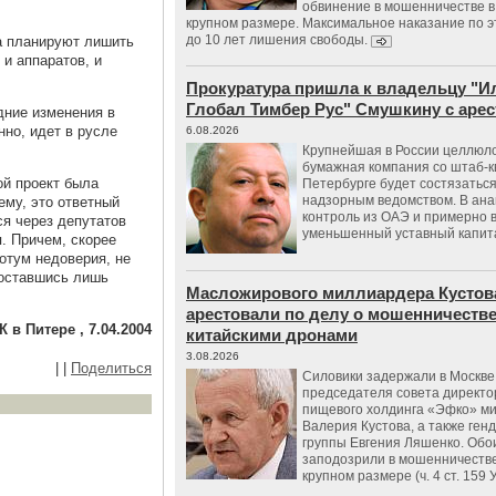
обвинение в мошенничестве в
крупном размере. Максимальное наказание по э
до 10 лет лишения свободы.
а планируют лишить
 и аппаратов, и
Прокуратура пришла к владельцу "И
Глобал Тимбер Рус" Смушкину с аре
дние изменения в
нно, идет в русле
6.08.2026
Крупнейшая в России целлюл
бумажная компания со штаб-к
ой проект была
Петербурге будет состязаться
надзорным ведомством. В ана
ему, это ответный
контроль из ОАЭ и примерно 
ся через депутатов
уменьшенный уставный капит
. Причем, скорее
вотум недоверия, не
 оставшись лишь
Масложирового миллиардера Кустов
арестовали по делу о мошенничестве
К в Питере , 7.04.2004
китайскими дронами
3.08.2026
|
|
Поделиться
Силовики задержали в Москве
председателя совета директо
пищевого холдинга «Эфко» м
Валерия Кустова, а также ген
группы Евгения Ляшенко. Обо
заподозрили в мошенничестве
крупном размере (ч. 4 ст. 159 