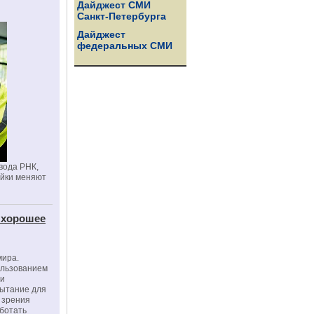
Дайджест СМИ
Санкт-Петербурга
Дайджест
федеральных СМИ
вода РНК,
ойки меняют
 хорошее
мира.
ользованием
ми
пытание для
е зрения
ботать