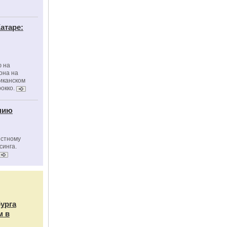
атаре:
ю на
она на
риканском
окко.
нию
естному
синга.
бурга
м в