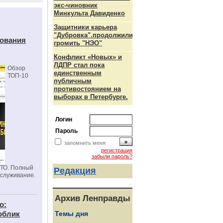
экс-чиновник
Минкульта Давиденко
Защитники карьера
"Дубровка".продолжили
дования
громить "НЭО"
Конфликт «Новых» и
ЛДПР стал пока
Обзор
единственным
ТОП-10
публичным
противостоянием на
выборах в Петербурге.
Логин
Пароль
запомнить меня
регистрация
забыли пароль?
СТО. Полный
Редакция
бслуживание.
Архив Ленправды
о:
облик
Темы дня