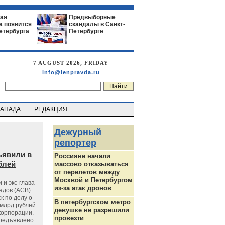
ая
Предвыборные
а появится
скандалы в Санкт-
етербурга
Петербурге
7 AUGUST 2026, FRIDAY
info@lenpravda.ru
ЗАПАДА
РЕДАКЦИЯ
Дежурный
репортер
ъявили в
Россияне начали
блей
массово отказываться
от перелетов между
Москвой и Петербургом
 и экс-глава
из-за атак дронов
адов (АСВ)
к по делу о
В петербургском метро
млрд рублей
девушке не разрешили
корпорации.
провезти
предъявлено