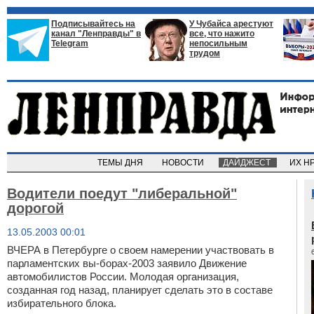
Подписывайтесь на
У Чубайса арестуют
канал "Ленправды" в
все, что нажито
Telegram
непосильным
трудом
ТЕМЫ ДНЯ
НОВОСТИ
ДАЙДЖЕСТ
ИХ Н
Водители поедут "либеральной"
дорогой
13.05.2003 00:01
ВЧЕРА в Петербурге о своем намерении участвовать в
парламентских вы-борах-2003 заявило Движение
автомобилистов России. Молодая организация,
созданная год назад, планирует сделать это в составе
избирательного блока.