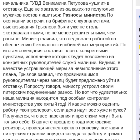
начальника ГУВД Вениамина Петухова «ушли» в
отставку. Еще не хватало из-за каких-то полуголых
мужиков постов лишиться:
Разносы министра
По
окончании встречи, на брифинге с журналистами,
высказывания Грызлова были уже не столь
экстравагантными, но не менее решительными, чем
раньше. Министр заявил, что недоволен работой по
обеспечению безопасности юбилейных мероприятий. По
итогам совещания составят план с конкретными
пунктами, исполнение которых будет возложено на
конкретных руководителей служб милиции. Видимо, в
качестве устрашающей меры за невыполнение этого
плана, Грызлов заявил, что провинившимся
руководителям через месяц будет предложено уйти в
отставку. Попросту говоря, министр устроил своим
питерским подчиненным разнос. Но вот что удивительно:
наша милиция находится под особым контролем
министерства уже пятый год! И как же можно оценить
работу «контролеров», если дела идут все хуже и хуже?
Получается, что все нарекания и претензии могут быть
только себе. В августе прошлого года московские
ревизоры, проведя инспекторскую проверку, поставили
питерским стражам порядка «неуд» за работу и громко
высказывали свои претензии: полностью провальная