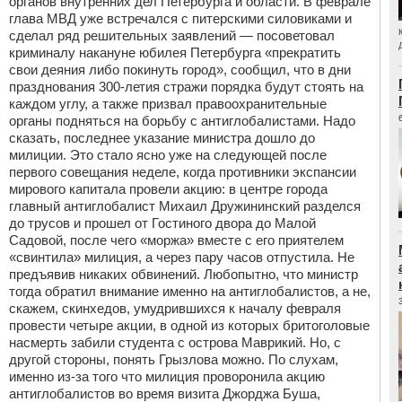
органов внутренних дел Петербурга и области. В феврале
глава МВД уже встречался с питерскими силовиками и
сделал ряд решительных заявлений — посоветовал
криминалу накануне юбилея Петербурга «прекратить
свои деяния либо покинуть город», сообщил, что в дни
празднования 300-летия стражи порядка будут стоять на
каждом углу, а также призвал правоохранительные
органы подняться на борьбу с антиглобалистами. Надо
сказать, последнее указание министра дошло до
милиции. Это стало ясно уже на следующей после
первого совещания неделе, когда противники экспансии
мирового капитала провели акцию: в центре города
главный антиглобалист Михаил Дружининский разделся
до трусов и прошел от Гостиного двора до Малой
Садовой, после чего «моржа» вместе с его приятелем
«свинтила» милиция, а через пару часов отпустила. Не
предъявив никаких обвинений. Любопытно, что министр
тогда обратил внимание именно на антиглобалистов, а не,
скажем, скинхедов, умудрившихся к началу февраля
провести четыре акции, в одной из которых бритоголовые
насмерть забили студента с острова Маврикий. Но, с
другой стороны, понять Грызлова можно. По слухам,
именно из-за того что милиция проворонила акцию
антиглобалистов во время визита Джорджа Буша,