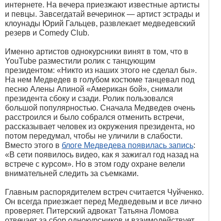
интернете. На вечера приезжают известные артисты
и певцы. Завсегдатай вечеринок — артист эстрады и
клоунады Юрий Гальцев, развлекает медведевский
резерв и Сomedy Club.
Именно артистов однокурсники винят в том, что в
YouTube разместили ролик с танцующим
президентом: «Никто из наших этого не сделал бы».
На нем Медведев в голубом костюме танцевал под
песню Алены Апиной «Американ бой», снимали
президента сбоку и сзади. Ролик пользовался
большой популярностью. Сначала Медведев очень
расстроился и было собрался отменить встречи,
рассказывает человек из окружения президента, но
потом передумал, чтобы не уличили в слабости.
Вместо этого в
блоге Медведева появилась запись
:
«В сети появилось видео, как я зажигал год назад на
встрече с курсом». Но в этом году охране велели
внимательней следить за съемками.
Главным распорядителем встреч считается Чуйченко.
Он всегда приезжает перед Медведевым и все лично
проверяет. Питерский адвокат Татьяна Ломова
отвечает за сбор однокурсников и взаимодействует