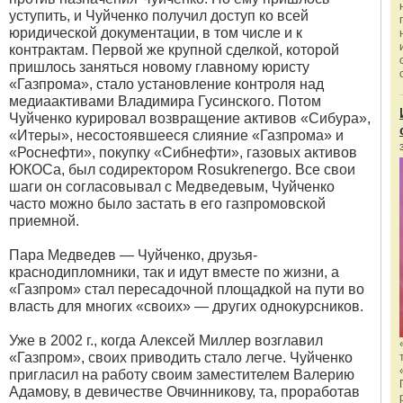
уступить, и Чуйченко получил доступ ко всей
юридической документации, в том числе и к
контрактам. Первой же крупной сделкой, которой
пришлось заняться новому главному юристу
«Газпрома», стало установление контроля над
медиаактивами Владимира Гусинского. Потом
Чуйченко курировал возвращение активов «Сибура»,
«Итеры», несостоявшееся слияние «Газпрома» и
«Роснефти», покупку «Сибнефти», газовых активов
ЮКОСа, был содиректором Rosukrenergo. Все свои
шаги он согласовывал с Медведевым, Чуйченко
часто можно было застать в его газпромовской
приемной.
Пара Медведев — Чуйченко, друзья-
краснодипломники, так и идут вместе по жизни, а
«Газпром» стал пересадочной площадкой на пути во
власть для многих «своих» — других однокурсников.
Уже в 2002 г., когда Алексей Миллер возглавил
«Газпром», своих приводить стало легче. Чуйченко
пригласил на работу своим заместителем Валерию
Адамову, в девичестве Овчинникову, та, проработав