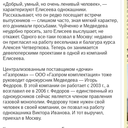
«Добрый, умный, но очень ленивый человек», —
характеризуют Елисеева однокашники.
Рассказывают, что он редко посещает встречи
выпускников — слишком часто, зная мягкий характер,
его донимали просьбами. Чуйченко и Медведева
неудобно просить, зато Елисеев выслушает, не
откажет. Одного все-таки позвал в Москву: недавно
он пригласил на работу весельчака и балагура курса
Алексея Четверткова. Теперь он занимается
девелоперскими проектами в одной из компаний
Елисеева.
Централизованным поставщиком «дочки»
«Газпрома» — ООО «Газпром комплектация» тоже
руководит однокурсник Медведева — Игорь
Федоров. В этой компании он работает с 2003 г., а
возглавил ее в 2006 г. Федоров — единственный из
однокурсников сейчас является членом правления
газовой монополии. Федорову тоже нужен свой
человек в своей компании, он позвал на работу
однокашника Виктора Иванова. И тот выручил,
приехал в Москву.