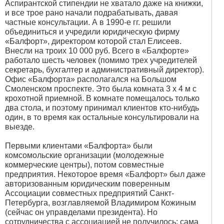
Аспирантской стипендии не хватало даже на книжки,
и все трое рано начали подрабатывать, давая
частные консультации. А в 1990-е гг. решили
объединиться и учредили юридическую фирму
«Балфорт», директором которой стал Елисеев.
Внесли на троих 10 000 руб. Всего в «Балфорте»
работало шесть человек (помимо трех учредителей
секретарь, бухгалтер и административный директор).
Офис «Балфорта» располагался на Большом
Смоленском проспекте. Это была комната 3 х 4 м с
крохотной приемной. В комнате помещалось только
два стола, и поэтому принимал клиентов кто-нибудь
один, в то время как остальные консультировали на
выезде.
Первыми клиентами «Балфорта» были
комсомольские организации (молодежные
коммерческие центры), потом совместные
предприятия. Некоторое время «Балфорт» был даже
авторизованным юридическим поверенным
Ассоциации совместных предприятий Санкт-
Петербурга, возглавляемой Владимиром Кожиным
(сейчас он управделами президента). Но
сотрудничества с ассоциацией не получилось: сама