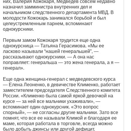
них, Валерия Кожокаря, Медведев совсем недавно
назначил замминистра внутренних дел и
начальником следственного департамента МВД. В
молодости Кожокарь занимался борьбой и был
целеустремленным парнем, вспоминают
однокурсники.
Первым замом Кожокаря трудится еще одна
однокурсница — Татьяна Герасимова. «Мы ее
ласково называли “нашей генеральшей”, —
рассказывают однокурсники. — А она нас
поправляет: генеральша — это жена генерала, а я —
генерал».
Еще одна женщина-генерал с медведевского курса
— Елена Леоненко, в девичестве Клименко, работает
заместителем председателя Следственного комитета
России. «Клименко была самой яркой девочкой на
курсе — за ней все мальчики ухаживали», —
вспоминает один однокурсник. «Это вопрос
спорный», — не согласны другие мальчики. Зато все
помнят, что все ее называли Климой и благодаря ее
маме, которая работала в торговле, всегда можно
было добыть джинсы или другой дефицит.