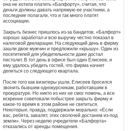
она не хотела платить «Балфорту», считая, что
деньги должны давать напрямую ее участники, а
последние полагали, что и так много платят
ассоциации.
Закрыть бизнес пришлось из-за бандитов. «Балфорт»
хорошо заработал и всю выручку честно показал в
налоговой декларации. На следующий день в фирму
зашли двое мужчин и предложили «крышу». Один из
посетителей для убедительности даже достал
пистолет. В тот день в офисе был один Елисеев, и
ему удалось убедить гостей, что фирма начнет
делиться со следующего квартала.
После того как визитеры ушли, Елисеев бросился
звонить бывшим однокурсникам, работавшим в
прокуратуре. Но никто из них не смог помочь, а все
искренне советовали побыстрее закрыть фирму и
какое-то время в этом районе не светиться.
Некоторые, правда, поддержали морально: «Если
вас, ребята, завалят, этих сволочей достанем из-под
земли». Через неделю учредители «Балфорта»
отказались от аренды помещения.