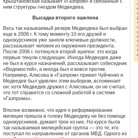
Крыштановская называет «Газпром» и связанные с
ним структуры гнездом Медведева.
Высадка второго эшелона
Весь так называемый резерв Медведева был выбран
еще в 2006 г. К тому моменту 10 его друзей и
однокурсников уже заняли ключевые должности,
рассказывает человек из окружения президента.
После 2006 г. потянулся второй эшелон: это когда
первые тянули следующих. Иногда Медведев даже
не был в курсе назначений, рассказывает собеседник
«Ведомостей», а иногда был и вовсе против.
Например, Алисова в «Газпром» привел Чуйченко и
Медведев был удивлен этим выбором, вспоминает
он: хотя Медведев дружил с Алисовым, он не считал,
что тот справится со сложной работой в системе
«Газпрома».
Вполне возможно, что идея о реформировании
милиции пришла в голову Медведеву не без помощи
однокурсников, думают трое из них. На курсе была
так называемая милицейская группа — это те, кто
поступал по направлению от органов МВД. Одного из