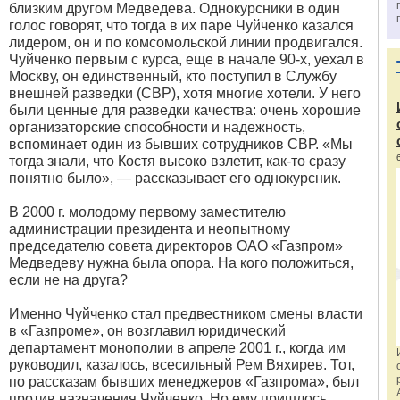
близким другом Медведева. Однокурсники в один
голос говорят, что тогда в их паре Чуйченко казался
лидером, он и по комсомольской линии продвигался.
Чуйченко первым с курса, еще в начале 90-х, уехал в
Москву, он единственный, кто поступил в Службу
внешней разведки (СВР), хотя многие хотели. У него
были ценные для разведки качества: очень хорошие
организаторские способности и надежность,
вспоминает один из бывших сотрудников СВР. «Мы
тогда знали, что Костя высоко взлетит, как-то сразу
понятно было», — рассказывает его однокурсник.
В 2000 г. молодому первому заместителю
администрации президента и неопытному
председателю совета директоров ОАО «Газпром»
Медведеву нужна была опора. На кого положиться,
если не на друга?
Именно Чуйченко стал предвестником смены власти
в «Газпроме», он возглавил юридический
департамент монополии в апреле 2001 г., когда им
руководил, казалось, всесильный Рем Вяхирев. Тот,
по рассказам бывших менеджеров «Газпрома», был
против назначения Чуйченко. Но ему пришлось