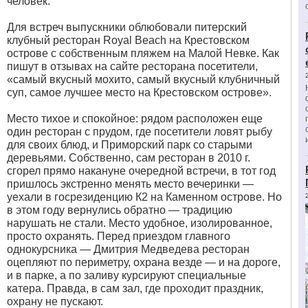
человек.
Для встреч выпускники облюбовали питерский
клубный ресторан Royal Beach на Крестовском
острове с собственным пляжем на Малой Невке. Как
пишут в отзывах на сайте ресторана посетители,
«самый вкусный мохито, самый вкусный клубничный
суп, самое лучшее место на Крестовском острове».
Место тихое и спокойное: рядом расположен еще
один ресторан с прудом, где посетители ловят рыбу
для своих блюд, и Приморский парк со старыми
деревьями. Собственно, сам ресторан в 2010 г.
сгорел прямо накануне очередной встречи, в тот год
пришлось экстренно менять место вечеринки —
уехали в госрезиденцию К2 на Каменном острове. Но
в этом году вернулись обратно — традицию
нарушать не стали. Место удобное, изолированное,
просто охранять. Перед приездом главного
однокурсника — Дмитрия Медведева ресторан
оцепляют по периметру, охрана везде — и на дороге,
и в парке, а по заливу курсируют специальные
катера. Правда, в сам зал, где проходит праздник,
охрану не пускают.