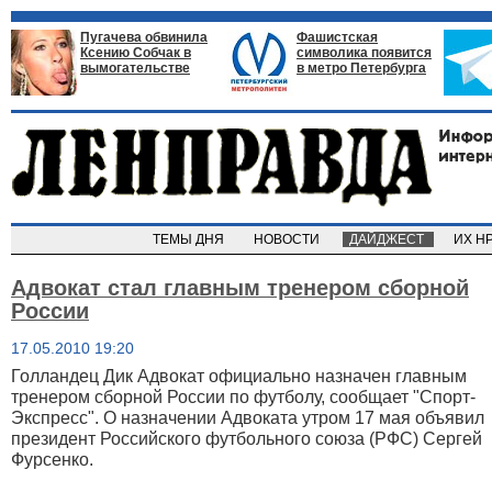
Пугачева обвинила
Фашистская
Ксению Собчак в
символика появится
вымогательстве
в метро Петербурга
ТЕМЫ ДНЯ
НОВОСТИ
ДАЙДЖЕСТ
ИХ Н
Адвокат стал главным тренером сборной
России
17.05.2010 19:20
Голландец Дик Адвокат официально назначен главным
тренером сборной России по футболу, сообщает "Спорт-
Экспресс". О назначении Адвоката утром 17 мая объявил
президент Российского футбольного союза (РФС) Сергей
Фурсенко.