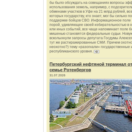
бы было обсуждать на совещаниях вопросы эф
использования земель, например, с подозрите
обменами участков в Уфе на 21 млрд рублей, во
которых государству, кто знает, мог бы сильно п
поддержке бойцов СВО. Информационное поле 
порой, удивляющее своей избирательностью в о
или иных событий, все чаще напоминает поле бо
мишенью становятся федеральные судьи. Нову
всколыхнули запросы депутата Госдумы Алексе
тут же растиражированные СМИ. Причем охотно
неохотно?) тему «разогнали» государственные 
республиканского уровня.
Петербургский нефтяной терминал о
семье Ротенбергов
31.07.2026