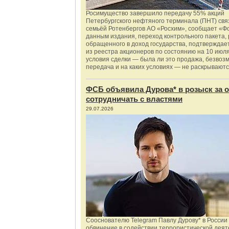
Росимущество завершило передачу 55% акций
Петербургского нефтяного терминала (ПНТ) свя
семьёй Ротенбергов АО «Росхим», сообщает «Ф
данным издания, переход контрольного пакета,
обращенного в доход государства, подтверждае
из реестра акционеров по состоянию на 10 июля
условия сделки — была ли это продажа, безвоз
передача и на каких условиях — не раскрываютс
ФСБ объявила Дурова* в розыск за о
сотрудничать с властями
29.07.2026
Сооснователю Telegram Павлу Дурову* в России
обвинение в содействии террористической деят