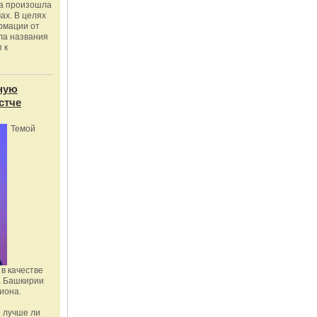
ка произошла
ах. В целях
рмации от
ла названия
 к
ную
стче
Темой
в качестве
а Башкирии
иона.
 лучше ли