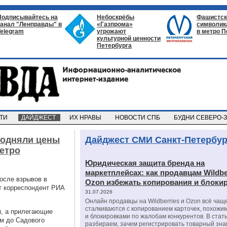
Подписывайтесь на
Небоскрёбы
Фашистск
канал "Ленправды" в
«Газпрома»
символик
Telegram
угрожают
в метро П
культурной ценности
Петербурга
СТИ
ДАЙДЖЕСТ
ИХ НРАВЫ
НОВОСТИ СПБ
БУДНИ СЕВЕРО-
подняли цены
Дайджест СМИ Санкт-Петербур
метро
Юридическая защита бренда на
маркетплейсах: как продавцам Wildbe
осле взрывов в
Ozon избежать копирования и блоки
т корреспондент РИА
31.07.2026
Онлайн продавцы на Wildberries и Ozon всё чащ
сталкиваются с копированием карточек, похожи
, а прилегающие
и блокировками по жалобам конкурентов. В стат
м до Садового
разбираем, зачем регистрировать товарный зна