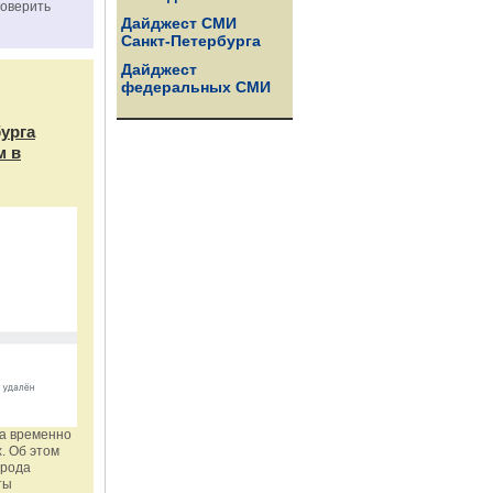
роверить
Дайджест СМИ
Санкт-Петербурга
Дайджест
федеральных СМИ
бурга
м в
га временно
. Об этом
орода
ты