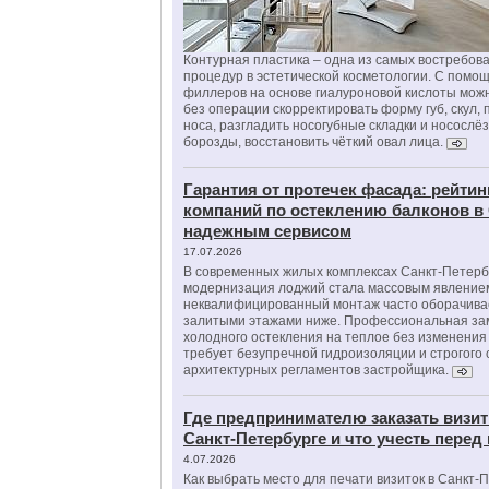
Контурная пластика – одна из самых востребов
процедур в эстетической косметологии. С помо
филлеров на основе гиалуроновой кислоты мож
без операции скорректировать форму губ, скул, 
носа, разгладить носогубные складки и носослё
борозды, восстановить чёткий овал лица.
Гарантия от протечек фасада: рейтин
компаний по остеклению балконов в
надежным сервисом
17.07.2026
В современных жилых комплексах Санкт-Петерб
модернизация лоджий стала массовым явлением
неквалифицированный монтаж часто оборачива
залитыми этажами ниже. Профессиональная за
холодного остекления на теплое без изменени
требует безупречной гидроизоляции и строгого
архитектурных регламентов застройщика.
Где предпринимателю заказать визит
Санкт-Петербурге и что учесть перед
4.07.2026
Как выбрать место для печати визиток в Санкт-