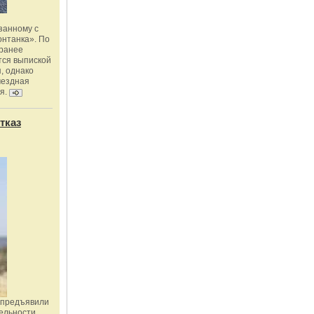
занному с
онтанка». По
 ранее
тся выпиской
, однако
мездная
я.
тказ
 предъявили
ельности,