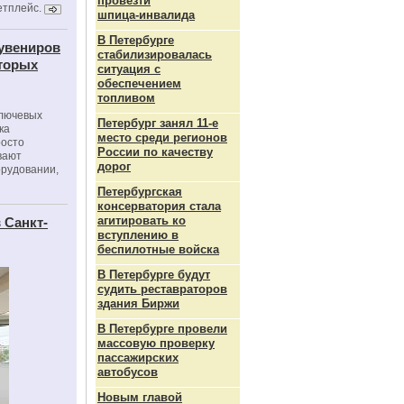
провезти
етплейс.
шпица‑инвалида
В Петербурге
сувениров
стабилизировалась
оторых
ситуация с
обеспечением
топливом
ключевых
Петербург занял 11-е
ка
место среди регионов
росто
России по качеству
вают
дорог
орудовании,
Петербургская
консерватория стала
агитировать ко
 Санкт-
вступлению в
беспилотные войска
В Петербурге будут
судить реставраторов
здания Биржи
В Петербурге провели
массовую проверку
пассажирских
автобусов
Новым главой