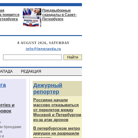
ая
Предвыборные
а появится
скандалы в Санкт-
етербурга
Петербурге
8 AUGUST 2026, SATURDAY
info@lenpravda.ru
ЗАПАДА
РЕДАКЦИЯ
га
Дежурный
репортер
Россияне начали
rries и
массово отказываться
от перелетов между
ровок
Москвой и Петербургом
из-за атак дронов
е
ми брендами
В петербургском метро
ье
девушке не разрешили
к и