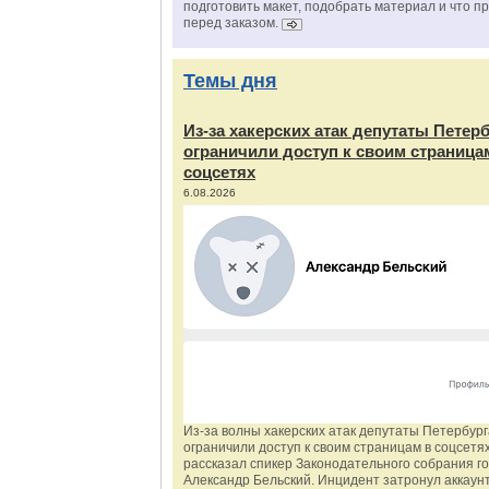
подготовить макет, подобрать материал и что п
перед заказом.
Темы дня
Из‑за хакерских атак депутаты Петер
ограничили доступ к своим страница
соцсетях
6.08.2026
Из‑за волны хакерских атак депутаты Петербур
ограничили доступ к своим страницам в соцсетях
рассказал спикер Законодательного собрания г
Александр Бельский. Инцидент затронул аккаун