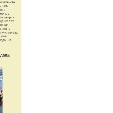
фективного
льными
зврат
омочь в
Башкирии,
ценке тех
я, где
ю волну
я Журавлева,
 (или
издания
тдали