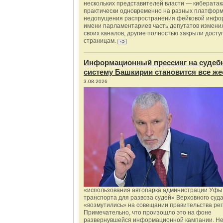
нескольких представителей власти — киберата
практически одновременно на разных платформ
недопущения распространения фейковой инфо
имени парламентариев часть депутатов измени
своих каналов, другие полностью закрыли доступ
страницам.
Информационный прессинг на судеб
систему Башкирии становится все же
3.08.2026
«использования автопарка администрации Уфы 
транспорта для развоза судей» Верховного суд
«возмутились» на совещании правительства рег
Примечательно, что произошло это на фоне
развернувшейся информационной кампании. Не