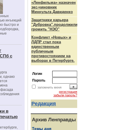
«Ленфильма» назначен
экс-чиновник
Минкульта Давиденко
анных
Защитники карьера
щью инъекций
"Дубровка".продолжили
но быстро и
подбородка,
громить "НЭО"
зные
Конфликт «Новых» и
ЛДПР стал пока
единственным
г
публичным
 СПб с
противостоянием на
выборах в Петербурге.
урга
Логин
, однако
Пароль
ется
мена
запомнить меня
я фасада
регистрация
 соблюдения
забыли пароль?
Редакция
ки в
 печатью
Архив Ленправды
Петербурге,
Темы дня