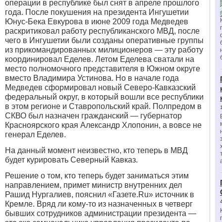
операции в республике был снят в апреле прошлого
года. После покушения на президента Ингушетии
Юнус-Бека Евкурова в июне 2009 года Медведев
раскритиковал работу республиканского МВД, после
чего в Ингушетии были созданы оперативные группы
из прикомандированных милиционеров — эту работу
координировал Еделев. Летом Еделева сватали на
место полномочного представителя в Южном округе
вместо Владимира Устинова. Но в начале года
Медведев сформировал новый Северо-Кавказский
федеральный округ, в который вошли все республики
в этом регионе и Ставропольский край. Полпредом в
СКВО был назначен гражданский — губернатор
Красноярского края Александр Хлопонин, а вовсе не
генерал Еделев.
На данный момент неизвестно, кто теперь в МВД
будет курировать Северный Кавказ.
Решение о том, кто теперь будет заниматься этим
направлением, примет министр внутренних дел
Рашид Нургалиев, пояснил
«
Газете.Ru» источник в
Кремле. Вряд ли кому-то из назначенных в четверг
бывших сотрудников администрации президента —