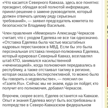
«
Что касается Северного Кавказа, здесь все понятно:
президент, обладая всей полнотой информации,
принял решение о замене руководителя, который
должен отвечать целому ряду серьезных
требований», — заявил председатель комитета по
безопасности Владимир Васильев.
Член правления
«
Мемориал» Александр Черкасов
считает, что с уходом Еделева не все так однозначно.
«
Отставка Еделева была частью масштабных
кадровых перестановок в МВД. Если бы это была
персональная отставка генерал-полковника Еделева,
который курировал Северный Кавказ, возглавлял
штаб КТО, занимался насильственной
«
чеченизацией», когда полномочия передавались в
республику, а также отстаивал тактику в регионе,
которая оказалась бесперспективной, то можно было
бы говорить о недовольстве», — пояснил он
«
Газете.Ru». Сейчас мы не знаем, куда он пойдет, кто
получит его полномочия, добавил Черкасов.
Впрочем, скорее всего, Еделев останется на Кавказе.
Опыт и знания Еделева могут быть востребованы в
полпредстве в Северо-Кавказском федеральном