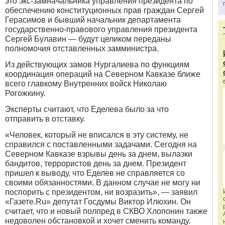
это экс-замначальника управления президента по
обеспечению конституционных прав граждан Сергей
Герасимов и бывший начальник департамента
государственно-правового управления президента
Сергей Булавин — будут целиком переданы
полномочия отставленных замминистра.
Из действующих замов Нургалиева по функциям
координация операций на Северном Кавказе ближе
всего главкому Внутренних войск Николаю
Рогожкину.
Эксперты считают, что Еделева было за что
отправить в отставку.
«
Человек, который не вписался в эту систему, не
справился с поставленными задачами. Сегодня на
Северном Кавказе взрывы день за днем, вылазки
бандитов, террористов день за днем. Президент
пришел к выводу, что Еделев не справляется со
своими обязанностями. В данном случае не могу ни
поспорить с президентом, ни возразить», — заявил
«
Газете.Ru» депутат Госдумы Виктор Илюхин. Он
считает, что и новый полпред в СКВО Хлопонин также
недоволен обстановкой и хочет сменить команду.