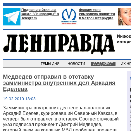
Подписывайтесь на
Фашистская
канал "Ленправды" в
символика появится
Telegram
в метро Петербурга
ТЕМЫ ДНЯ
НОВОСТИ
ДАЙДЖЕСТ
ИХ Н
Медведев отправил в отставку
замминистра внутренних дел Аркадия
Еделева
19.02.2010 13:03
Замминистра внутренних дел генерал-полковник
Аркадий Еделев, курировавший Северный Кавказ, в
четверг был отправлен в отставку. Соответствующий
указ подписал президент Дмитрий Медведев,
который днем на коллегии МВД пообещал провести