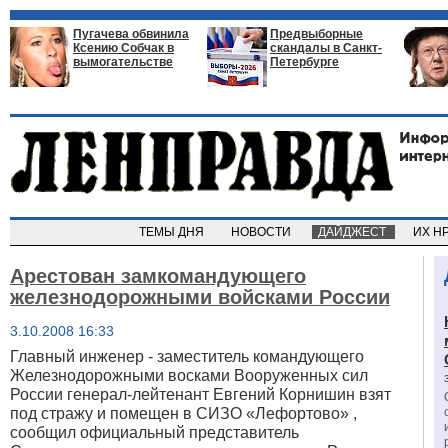
Пугачева обвинила
Предвыборные
Ксению Собчак в
скандалы в Санкт-
вымогательстве
Петербурге
ТЕМЫ ДНЯ
НОВОСТИ
ДАЙДЖЕСТ
ИХ Н
Арестован замкомандующего
железнодорожными войсками России
3.10.2008 16:33
Главный инженер - заместитель командующего
Железнодорожными восками Вооруженных сил
России генерал-лейтенант Евгений Корнишин взят
под стражу и помещен в СИЗО «Лефортово» ,
сообщил официальный представитель