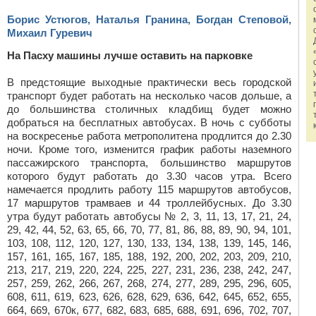
Борис Устюгов, Наталья Гранина, Богдан Степовой,
Михаил Гуревич
На Пасху машины лучше оставить на парковке
В предстоящие выходные практически весь городской
транспорт будет работать на несколько часов дольше, а
до большинства столичных кладбищ будет можно
добраться на бесплатных автобусах. В ночь с субботы
на воскресенье работа метрополитена продлится до 2.30
ночи. Кроме того, изменится график работы наземного
пассажирского транспорта, большинство маршрутов
которого будут работать до 3.30 часов утра. Всего
намечается продлить работу 115 маршрутов автобусов,
17 маршрутов трамваев и 44 троллейбусных. До 3.30
утра будут работать автобусы № 2, 3, 11, 13, 17, 21, 24,
29, 42, 44, 52, 63, 65, 66, 70, 77, 81, 86, 88, 89, 90, 94, 101,
103, 108, 112, 120, 127, 130, 133, 134, 138, 139, 145, 146,
157, 161, 165, 167, 185, 188, 192, 200, 202, 203, 209, 210,
213, 217, 219, 220, 224, 225, 227, 231, 236, 238, 242, 247,
257, 259, 262, 266, 267, 268, 274, 277, 289, 295, 296, 605,
608, 611, 619, 623, 626, 628, 629, 636, 642, 645, 652, 655,
664, 669, 670к, 677, 682, 683, 685, 688, 691, 696, 702, 707,