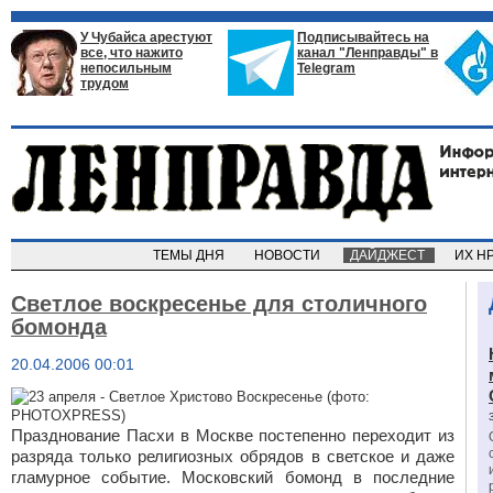
У Чубайса арестуют
Подписывайтесь на
все, что нажито
канал "Ленправды" в
непосильным
Telegram
трудом
ТЕМЫ ДНЯ
НОВОСТИ
ДАЙДЖЕСТ
ИХ Н
Светлое воскресенье для столичного
бомонда
20.04.2006 00:01
Празднование Пасхи в Москве постепенно переходит из
разряда только религиозных обрядов в светское и даже
гламурное событие. Московский бомонд в последние