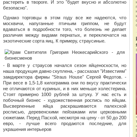
растереть в твороге. И это "будет вкусно и абсолютно
безопасно".
Однако торговцы в этом году все же надеются, что
москвичи, напуганные птичьим гриппом, не будут
вдаваться в подробности того, что болезнь не делает
различия между видами пернатых, и переключатся на
экзотические сорта яиц. К примеру, страусиные.
- В марте у страусов начался сезон яйценоскости, но
наша продукция давно скуплена, - рассказал "Известиям"
замдиректора фирмы "Straus House" Сергей Федотов. -
При весе в 1,5-1,8 килограмма они по вкусу практически
не отличаются от куриных, и в них меньше холестерина.
Стоят примерно 1000 рублей за штуку. У нас есть и
побочный бизнес - художественная роспись по яйцам.
Высверленные яйца раскрашиваются палехской
росписью, деревенскими пейзажами или церковными
сюжетами. Перед Пасхой, несмотря на цену - от 50 до 200
евро, - лучше всего продаются последние, для
украшения интерьеров