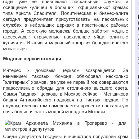
годы уже не привлекают пасхальные службы и
освящение куличей в больших "официальных" храмах
типа Христа Спасителя. Политическая и бизнес-элита
сегодня предпочитает присутствовать на пасхальных
службах в небольших церквях в престижных районах
города. А светскую молодежь больше заботят модные
аксессуары: страусиные пасхальные яйца, элитные
куличи из Италии и марочный кагор из бенедиктинского
монастыря.
Модные церкви столицы
Интерес к домовым церквям возвращается. За
неимением таковых бомонд облюбовал несколько
"элитарных" храмов, где уже не первый год совершаются
православные обряды для столичного высшего света.
Самая "модная" церковь в Москве сейчас - Меншикова
башня Антиохийского подворья на Чистых прудах. По
слухам, именно там намеревается провести пасхальную
ночь большая часть модной молодежи Москвы.
Среди депутатов Госдумы и министров популярен храм