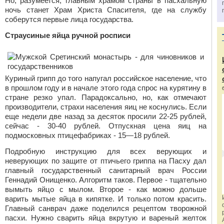
Но, разумеется, главным храмом страны в пасхальную
ночь станет Храм Христа Спасителя, где на службу
соберутся первые лица государства.
Страусиные яйца ручной росписи
Куриный грипп до того напугал российское население, что
в прошлом году и в начале этого года спрос на курятину в
стране резко упал. Парадоксально, но, как отмечают
производители, страхи населения яиц не коснулись. Если
еще недели две назад за десяток просили 22-25 рублей,
сейчас - 30-40 рублей. Отпускная цена яиц на
подмосковных птицефабриках - 15—18 рублей.
Подробную инструкцию для всех верующих и
неверующих по защите от птичьего гриппа на Пасху дал
главный государственный санитарный врач России
Геннадий Онищенко. Алгоритм таков. Первое - тщательно
вымыть яйцо с мылом. Второе - как можно дольше
варить мытые яйца в кипятке. И только потом красить.
Главный санврач даже поделился рецептом творожной
пасхи. Нужно сварить яйца вкрутую и вареный желток