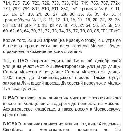
714, 715, 716, 720, 728, 733, 738, 742, 749, 765, 767, 772к,
774, 792, 794, 807, 810, 811, 830, "М", трамваи № 6, 7, 11,
15, 16, 17, 19, 24, 26, 27, 28, 30, 35, 36, 39, 46, 50 и
троллейбусы № 2, 3, 11, 12, 13, 15, 17, 18, 20, 22, 23, 25,
28, 30, 34, 38к, 40, 41, 43, 47, 48, 49, 52, 54, 56, 57, 58, 59,
60, 62, 63, 64, 70, 71, 72, 73, 74, 76, 77, 79, 80, 85, "Б", "Бкр".
Кроме того, 23 и 30 апреля (на Красную горку) с 6 утра до
6 вечера практически во всех округах Москвы будет
ограничено движение легковых машин.
Так, в
ЦАО
запретят ездить по Большой Декабрьской
улице на участке от 2-й Звенигородской улицы до улицы
Сергея Макеева и по улице Сергея Макеева от улицы
1905 года до Звенигородского шоссе. Также будут
закрыты Лужнецкий проезд, Духовский переулок и Малая
Тульская улица.
В
ВАО
закроют для движения участок Носовихинского
шоссе от Кольцевой автодороги до поворота на Николо-
Архангельское кладбище, а также дорогу к Московскому
крематорию.
В
ЮВАО
ограничат движение машин по улице Академика
Скрябина от Волгоградского проспекта до 1-й