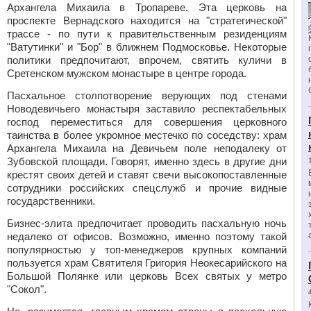
Архангела Михаила в Тропареве. Эта церковь на
проспекте Вернадского находится на "стратегической"
трассе - по пути к правительственным резиденциям
"Ватутинки" и "Бор" в ближнем Подмосковье. Некоторые
политики предпочитают, впрочем, святить куличи в
Сретенском мужском монастыре в центре города.
Пасхальное столпотворение верующих под стенами
Новодевичьего монастыря заставило респектабельных
господ переместиться для совершения церковного
таинства в более укромное местечко по соседству: храм
Архангела Михаила на Девичьем поле неподалеку от
Зубовской площади. Говорят, именно здесь в другие дни
крестят своих детей и ставят свечи высокопоставленные
сотрудники российских спецслужб и прочие видные
государственники.
Бизнес-элита предпочитает проводить пасхальную ночь
недалеко от офисов. Возможно, именно поэтому такой
популярностью у топ-менеджеров крупных компаний
пользуется храм Святителя Григория Неокесарийского на
Большой Полянке или церковь Всех святых у метро
"Сокол".