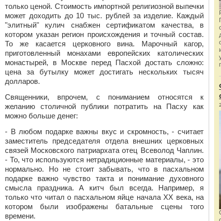
только ценой. Стоимость импортной религиозной выпечки
может доходить до 10 тыс. рублей за изделие. Каждый
"элитный" кулич снабжен сертификатом качества, в
котором указан регион происхождения и точный состав.
То же касается церковного вина. Марочный кагор,
приготовленный монахами европейских католических
монастырей, в Москве перед Пасхой достать сложно:
цена за бутылку может достигать нескольких тысяч
долларов.
Священники, впрочем, с пониманием относятся к
желанию столичной публики потратить на Пасху как
можно больше денег:
- В любом подарке важны вкус и скромность, - считает
заместитель председателя отдела внешних церковных
связей Московского патриархата отец Всеволод Чаплин.
- То, что используются нетрадиционные материалы, - это
нормально. Но не стоит забывать, что в пасхальном
подарке важно чувство такта и понимание духовного
смысла праздника. А китч был всегда. Например, я
только что читал о пасхальном яйце начала ХХ века, на
котором были изображены батальные сцены того
времени.