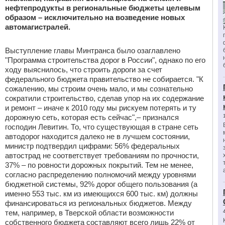
нефтепродукты в региональные бюджеты целевым
образом – исключительно на возведение новых
автомагистралей.
Выступление главы Минтранса было озаглавлено
"Программа строительства дорог в России", однако по его
ходу выяснилось, что строить дороги за счет
федерального бюджета правительство не собирается. "К
сожалению, мы строим очень мало, и мы сознательно
сократили строительство, сделав упор на их содержание
и ремонт – иначе к 2010 году мы рискуем потерять и ту
дорожную сеть, которая есть сейчас",– признался
господин Левитин. То, что существующая в стране сеть
автодорог находится далеко не в лучшем состоянии,
министр подтвердил цифрами: 56% федеральных
автострад не соответствует требованиям по прочности,
37% – по ровности дорожных покрытий. Тем не менее,
согласно распределению полномочий между уровнями
бюджетной системы, 92% дорог общего пользования (а
именно 553 тыс. км из имеющихся 600 тыс. км) должны
финансироваться из региональных бюджетов. Между
тем, например, в Тверской области возможности
собственного бюджета составляют всего лишь 22% от