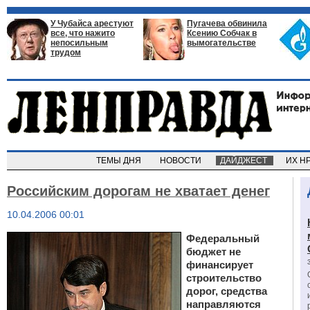
У Чубайса арестуют
Пугачева обвинила
все, что нажито
Ксению Собчак в
непосильным
вымогательстве
трудом
ТЕМЫ ДНЯ
НОВОСТИ
ДАЙДЖЕСТ
ИХ Н
Российским дорогам не хватает денег
10.04.2006 00:01
Федеральный
бюджет не
финансирует
строительство
дорог, средства
направляются