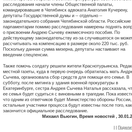
расследования начали члены Общественной палаты,
командировавшие в Челябинск адвоката Анатолия Кучерену,
депутаты Государственной думы и -- отдельно --
законодательного собрания Челябинской области. Российские
парламентарии помимо расследования намерены поднять воп
о присвоении Андрею Сычеву ежемесячного пособия. По
действующему законодательству из-за случившегося он може
рассчитывать на компенсацию в размере около 220 тыс. руб.
Поскольку данная сумма мизерна, депутаты настаивают на
введении спецпенсии.
Также помочь солдату решили жители Краснотурьинска. Реда
местной газеты, куда в первую очередь обратилась мать Андр
Сычева, организовала сбор средств для помощи его семье. В
субботу, после митинга у здания военной прокуратуры в
Екатеринбурге, сестра Андрея Сычева Наталья рассказала, ч
ее семья будет судиться с виновными в трагедии. Пока извест
что одним из ответчиков будет Министерство обороны России,
остальные участники процесса будут известны после того, как
закончится официальное расследование.
Михаил Вьюгин, Время новостей , 30.01.
|
|
Подели