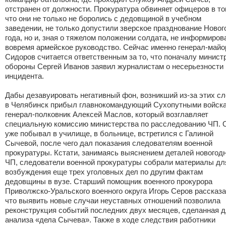
отстранен от должности. Прокуратура обвиняет офицеров в то
что они не только не боролись с дедовщиной в учебном
заведении, не только допустили зверское празднование Новог
года, но и, зная о тяжелом положении солдата, не информиров
вовремя армейское руководство. Сейчас именно генерал-майо
Сидоров считается ответственным за то, что поначалу минист
обороны Сергей Иванов заявил журналистам о несерьезности
инцидента.
Дабы дезавуировать негативный фон, возникший из-за этих сл
в Челябинск прибыл главнокомандующий Сухопутными войск
генерал-полковник Алексей Маслов, который возглавляет
специальную комиссию министерства по расследованию ЧП. 
уже побывал в училище, в больнице, встретился с Галиной
Сычевой, после чего дал показания следователям военной
прокуратуры. Кстати, занимаясь выяснением деталей новогод
ЧП, следователи военной прокуратуры собрали материалы дл
возбуждения еще трех уголовных дел по другим фактам
дедовщины в вузе. Старший помощник военного прокурора
Приволжско-Уральского военного округа Игорь Серов рассказа
что выявить новые случаи неуставных отношений позволила
реконструкция событий последних двух месяцев, сделанная 
анализа «дела Сычева». Также в ходе следствия работники