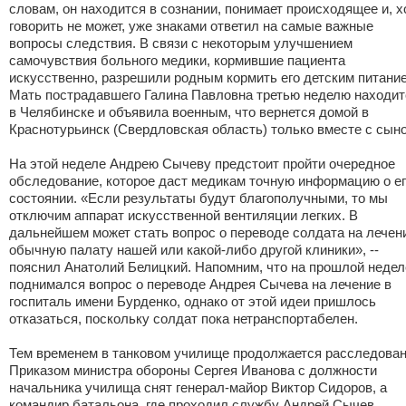
словам, он находится в сознании, понимает происходящее и, х
говорить не может, уже знаками ответил на самые важные
вопросы следствия. В связи с некоторым улучшением
самочувствия больного медики, кормившие пациента
искусственно, разрешили родным кормить его детским питани
Мать пострадавшего Галина Павловна третью неделю находит
в Челябинске и объявила военным, что вернется домой в
Краснотурьинск (Свердловская область) только вместе с сын
На этой неделе Андрею Сычеву предстоит пройти очередное
обследование, которое даст медикам точную информацию о е
состоянии. «Если результаты будут благополучными, то мы
отключим аппарат искусственной вентиляции легких. В
дальнейшем может стать вопрос о переводе солдата на лечен
обычную палату нашей или какой-либо другой клиники», --
пояснил Анатолий Белицкий. Напомним, что на прошлой недел
поднимался вопрос о переводе Андрея Сычева на лечение в
госпиталь имени Бурденко, однако от этой идеи пришлось
отказаться, поскольку солдат пока нетранспортабелен.
Тем временем в танковом училище продолжается расследован
Приказом министра обороны Сергея Иванова с должности
начальника училища снят генерал-майор Виктор Сидоров, а
командир батальона, где проходил службу Андрей Сычев,