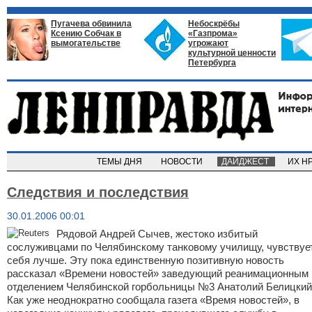
Пугачева обвинила
Небоскрёбы
Ксению Собчак в
«Газпрома»
вымогательстве
угрожают
культурной ценности
Петербурга
ТЕМЫ ДНЯ
НОВОСТИ
ДАЙДЖЕСТ
ИХ Н
Следствия и последствия
30.01.2006 00:01
Рядовой Андрей Сычев, жестоко избитый
сослуживцами по Челябинскому танковому училищу, чувствуе
себя лучше. Эту пока единственную позитивную новость
рассказал «Времени новостей» заведующий реанимационным
отделением Челябинской горбольницы №3 Анатолий Белицкий
Как уже неоднократно сообщала газета «Время новостей», в