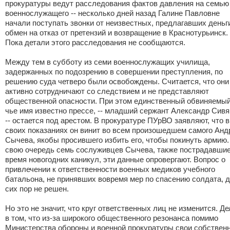
прокуратуры ведут расследования фактов давления на семью
военнослужащего -- несколько дней назад Галине Павловне
начали поступать звонки от неизвестных, предлагавших деньг
обмен на отказ от претензий и возвращение в Краснотурьинск.
Пока детали этого расследования не сообщаются.
Между тем в субботу из семи военнослужащих училища,
задержанных по подозрению в совершении преступления, по
решению суда четверо были освобождены. Считается, что они
активно сотрудничают со следствием и не представляют
общественной опасности. При этом единственный обвиняемый
чье имя известно прессе, -- младший сержант Александр Сивя
-- остается под арестом. В прокуратуре ПУрВО заявляют, что в
своих показаниях он винит во всем произошедшем самого Анд
Сычева, якобы просившего избить его, чтобы покинуть армию.
свою очередь семь сослуживцев Сычева, также пострадавшие
время новогодних каникул, эти данные опровергают. Вопрос о
привлечении к ответственности военных медиков учебного
батальона, не принявших вовремя мер по спасению солдата, 
сих пор не решен.
Но это не значит, что круг ответственных лиц не изменится. Де
в том, что из-за широкого общественного резонанса помимо
Министерства обороны и военной прокуратуры свои собствен