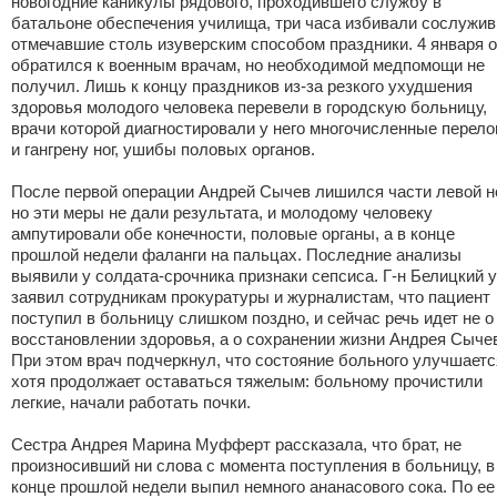
новогодние каникулы рядового, проходившего службу в
батальоне обеспечения училища, три часа избивали сослужив
отмечавшие столь изуверским способом праздники. 4 января 
обратился к военным врачам, но необходимой медпомощи не
получил. Лишь к концу праздников из-за резкого ухудшения
здоровья молодого человека перевели в городскую больницу,
врачи которой диагностировали у него многочисленные перел
и гангрену ног, ушибы половых органов.
После первой операции Андрей Сычев лишился части левой но
но эти меры не дали результата, и молодому человеку
ампутировали обе конечности, половые органы, а в конце
прошлой недели фаланги на пальцах. Последние анализы
выявили у солдата-срочника признаки сепсиса. Г-н Белицкий 
заявил сотрудникам прокуратуры и журналистам, что пациент
поступил в больницу слишком поздно, и сейчас речь идет не о
восстановлении здоровья, а о сохранении жизни Андрея Сыче
При этом врач подчеркнул, что состояние больного улучшаетс
хотя продолжает оставаться тяжелым: больному прочистили
легкие, начали работать почки.
Сестра Андрея Марина Муфферт рассказала, что брат, не
произносивший ни слова с момента поступления в больницу, в
конце прошлой недели выпил немного ананасового сока. По ее