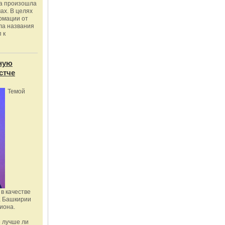
ка произошла
ах. В целях
рмации от
ла названия
 к
ную
стче
Темой
в качестве
а Башкирии
иона.
 лучше ли