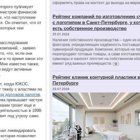
оформлять права на контент до выхода на марк
оторого публикует
инистром финансов
Рейтинг компаний по изготовлению 
м, что наступление
с логотипом в Санкт-Петербурге, у к
. Он отметил, что от
 которых они
есть собственное производство
.
25.07.2026
Наличие собственного производства – один из 
 расследование
факторов, определяющих надёжность поставщи
омпаний, - заявил
сувенирной продукции. Компании, которые не п
то, что, если они
перепродают готовые товары, а сами изготавли
и в то время закон это
сувениры и наносят логотип на собственном об
имеют ряд важных преимуществ.
 Мне известно также,
 ведут активные
.
Рейтинг клиник контурной пластики в
Петербурге
т, когда ЮКОС,
т тяжбу с властями по
23.07.2026
рд долларов налогов
,
умма превышает чистую
ании грозит еще и
деятельностью в 1998-
вит под угрозу само
чал ликвидировать
 которая позволяет