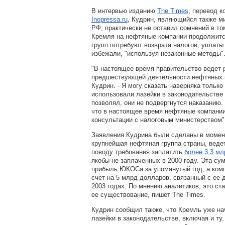
В интервью изданию
The Times
, перевод к
Inopressa.ru
, Кудрин, являющийся также м
РФ, практически не оставил сомнений в то
Кремля на нефтяные компании продолжится
групп потребуют возврата налогов, уплаты
избежали, "используя незаконные методы"
"В настоящее время правительство ведет
предшествующей деятельности нефтяных к
Кудрин. - Я могу сказать наверняка только 
использовали лазейки в законодательстве 
позволял, они не подвергнутся наказанию.
что в настоящее время нефтяные компании
консультации с налоговым министерством"
Заявления Кудрина были сделаны в момен
крупнейшая нефтяная группа страны, веде
поводу требования заплатить
более 3,3 мл
якобы не заплаченных в 2000 году. Эта с
прибыль ЮКОСа за упомянутый год, а комп
счет на 5 млрд долларов, связанный с ее 
2003 годах. По мнению аналитиков, это ста
ее существование, пишет The Times.
Кудрин сообщил также, что Кремль уже на
лазейки в законодательстве, включая и ту,