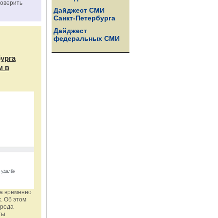
роверить
Дайджест СМИ
Санкт-Петербурга
Дайджест
федеральных СМИ
бурга
м в
га временно
. Об этом
орода
ты