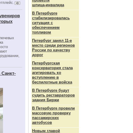
провезти
етплейс.
шпица‑инвалида
В Петербурге
сувениров
стабилизировалась
оторых
ситуация с
обеспечением
топливом
ключевых
Петербург занял 11-е
ка
место среди регионов
росто
России по качеству
вают
дорог
орудовании,
Петербургская
консерватория стала
агитировать ко
 Санкт-
вступлению в
беспилотные войска
В Петербурге будут
судить реставраторов
здания Биржи
В Петербурге провели
массовую проверку
пассажирских
автобусов
Новым главой