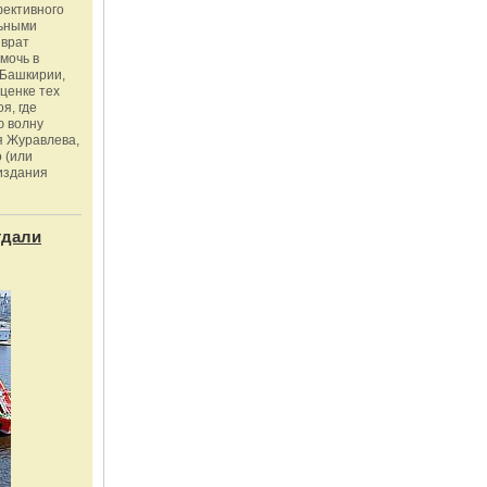
фективного
льными
зврат
омочь в
Башкирии,
ценке тех
я, где
ю волну
я Журавлева,
 (или
издания
тдали