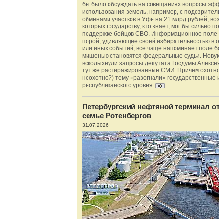
бы было обсуждать на совещаниях вопросы эф
использования земель, например, с подозрите
обменами участков в Уфе на 21 млрд рублей, во
которых государству, кто знает, мог бы сильно п
поддержке бойцов СВО. Информационное поле 
порой, удивляющее своей избирательностью в о
или иных событий, все чаще напоминает поле бо
мишенью становятся федеральные судьи. Нову
всколыхнули запросы депутата Госдумы Алексе
тут же растиражированные СМИ. Причем охотно
неохотно?) тему «разогнали» государственные 
республиканского уровня.
Петербургский нефтяной терминал о
семье Ротенбергов
31.07.2026