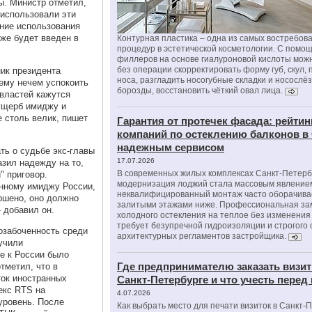
ы. Министр отметил,
использовали эти
ние использования
же будет введен в
Контурная пластика – одна из самых востребов
процедур в эстетической косметологии. С помо
филлеров на основе гиалуроновой кислоты мож
без операции скорректировать форму губ, скул, 
ик президента
носа, разгладить носогубные складки и носослё
 ему нечем успокоить
борозды, восстановить чёткий овал лица.
 властей кажутся
 ущерб имиджу и
 столь велик, пишет
Гарантия от протечек фасада: рейтин
компаний по остеклению балконов в
надежным сервисом
ть о судьбе экс-главы
17.07.2026
зил надежду на то,
В современных жилых комплексах Санкт-Петерб
" приговор.
модернизация лоджий стала массовым явлением
онному имиджу России,
неквалифицированный монтаж часто оборачива
ршено, оно должно
залитыми этажами ниже. Профессиональная за
- добавил он.
холодного остекления на теплое без изменени
требует безупречной гидроизоляции и строгого
озабоченность среди
архитектурных регламентов застройщика.
учили
е к России было
Где предпринимателю заказать визит
тметил, что в
ток иностранных
Санкт-Петербурге и что учесть перед
екс RTS на
4.07.2026
уровень. После
Как выбрать место для печати визиток в Санкт-