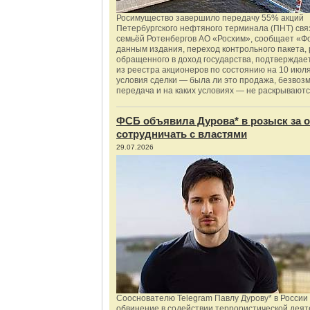
Росимущество завершило передачу 55% акций
Петербургского нефтяного терминала (ПНТ) свя
семьёй Ротенбергов АО «Росхим», сообщает «Ф
данным издания, переход контрольного пакета,
обращенного в доход государства, подтверждае
из реестра акционеров по состоянию на 10 июля
условия сделки — была ли это продажа, безвоз
передача и на каких условиях — не раскрываютс
ФСБ объявила Дурова* в розыск за о
сотрудничать с властями
29.07.2026
Сооснователю Telegram Павлу Дурову* в России
обвинение в содействии террористической деят