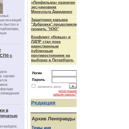
«Ленфильма» назначен
экс-чиновник
Минкульта Давиденко
анных
Защитники карьера
щью инъекций
"Дубровка".продолжили
но быстро и
подбородка,
громить "НЭО"
зные
Конфликт «Новых» и
ЛДПР стал пока
единственным
г
публичным
 СПб с
противостоянием на
выборах в Петербурге.
урга
Логин
, однако
Пароль
ется
мена
запомнить меня
я фасада
регистрация
 соблюдения
забыли пароль?
Редакция
ки в
 печатью
Архив Ленправды
Петербурге,
Темы дня