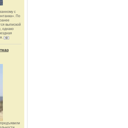
занному с
онтанка». По
 ранее
тся выпиской
, однако
мездная
я.
тказ
 предъявили
ельности,