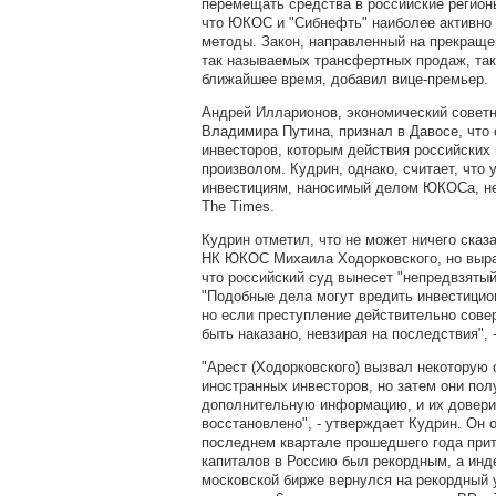
перемещать средства в российские регион
что ЮКОС и "Сибнефть" наиболее активно 
методы. Закон, направленный на прекраще
так называемых трансфертных продаж, так
ближайшее время, добавил вице-премьер.
Андрей Илларионов, экономический советн
Владимира Путина, признал в Давосе, что
инвесторов, которым действия российских
произволом. Кудрин, однако, считает, что
инвестициям, наносимый делом ЮКОСа, не
The Times.
Кудрин отметил, что не может ничего сказа
НК ЮКОС Михаила Ходорковского, но выра
что российский суд вынесет "непредвзятый
"Подобные дела могут вредить инвестици
но если преступление действительно сове
быть наказано, невзирая на последствия", 
"Арест (Ходорковского) вызвал некоторую 
иностранных инвесторов, но затем они пол
дополнительную информацию, и их довери
восстановлено", - утверждает Кудрин. Он о
последнем квартале прошедшего года при
капиталов в Россию был рекордным, а инд
московской бирже вернулся на рекордный 