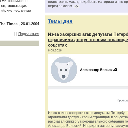
 ТНК российское
подготовить макет, подобрать материал и что п
агов, мешающих
перед заказом.
сийские нефтяные
Темы дня
The Times , 26.01.2004
|
|
Поделиться
Из‑за хакерских атак депутаты Петер
ограничили доступ к своим страница
соцсетях
6.08.2026
Из‑за волны хакерских атак депутаты Петербур
ограничили доступ к своим страницам в соцсетях
рассказал спикер Законодательного собрания г
Александр Бельский. Инцидент затронул аккаун