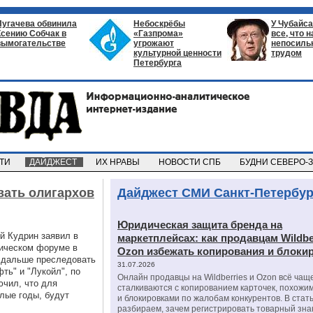
Пугачева обвинила
Небоскрёбы
У Чубайса
Ксению Собчак в
«Газпрома»
все, что 
вымогательстве
угрожают
непосил
культурной ценности
трудом
Петербурга
СТИ
ДАЙДЖЕСТ
ИХ НРАВЫ
НОВОСТИ СПБ
БУДНИ СЕВЕРО-
вать олигархов
Дайджест СМИ Санкт-Петербур
Юридическая защита бренда на
й Кудрин заявил в
маркетплейсах: как продавцам Wildbe
ическом форуме в
Ozon избежать копирования и блоки
и дальше преследовать
31.07.2026
ь" и "Лукойл", по
Онлайн продавцы на Wildberries и Ozon всё чащ
ючил, что для
сталкиваются с копированием карточек, похожи
лые годы, будут
и блокировками по жалобам конкурентов. В стат
разбираем, зачем регистрировать товарный зна