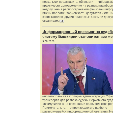
нескольких представителей власти — киберата
практически одновременно на разных платформ
недопущения распространения фейковой инфо
имени парламентариев часть депутатов измени
своих каналов, другие полностью закрыли доступ
страницам.
Информационный прессинг на судеб
систему Башкирии становится все же
3.08.2026
«использования автопарка администрации Уфы 
транспорта для развоза судей» Верховного суд
«возмутились» на совещании правительства рег
Примечательно, что произошло это на фоне
развернувшейся информационной кампании. Не