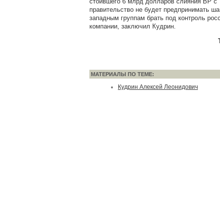
стоившего 6 млрд долларов слияния BP с
правительство не будет предпринимать ш
западным группам брать под контроль рос
компании, заключил Кудрин.
МАТЕРИАЛЫ ПО ТЕМЕ:
Кудрин Алексей Леонидович