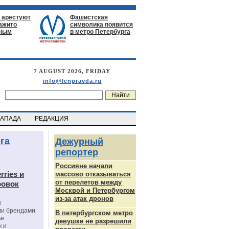
 арестуют
Фашистская
нажито
символика появится
ьным
в метро Петербурга
7 AUGUST 2026, FRIDAY
info@lenpravda.ru
ЗАПАДА
РЕДАКЦИЯ
га
Дежурный
репортер
Россияне начали
rries и
массово отказываться
от перелетов между
ровок
Москвой и Петербургом
из-за атак дронов
е
ми брендами
В петербургском метро
ье
девушке не разрешили
к и