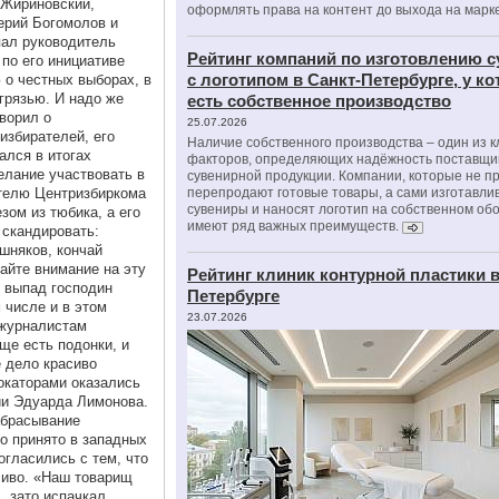
 Жириновский,
оформлять права на контент до выхода на марк
ерий Богомолов и
пал руководитель
Рейтинг компаний по изготовлению 
по его инициативе
с логотипом в Санкт-Петербурге, у к
 о честных выборах, в
 грязью. И надо же
есть собственное производство
оворил о
25.07.2026
избирателей, его
Наличие собственного производства – один из 
ался в итогах
факторов, определяющих надёжность поставщи
елание участвовать в
сувенирной продукции. Компании, которые не п
ателю Центризбиркома
перепродают готовые товары, а сами изготавли
сувениры и наносят логотип на собственном об
ом из тюбика, а его
имеют ряд важных преимуществ.
 скандировать:
шняков, кончай
айте внимание на эту
Рейтинг клиник контурной пластики в
т выпад господин
Петербурге
 числе и в этом
23.07.2026
 журналистам
ще есть подонки, и
е дело красиво
окаторами оказались
ии Эдуарда Лимонова.
абрасывание
о принято в западных
огласились с тем, что
сиво. «Наш товарищ
, зато испачкал