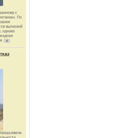
занному с
онтанка». По
 ранее
тся выпиской
, однако
мездная
я.
тказ
 предъявили
ельности,