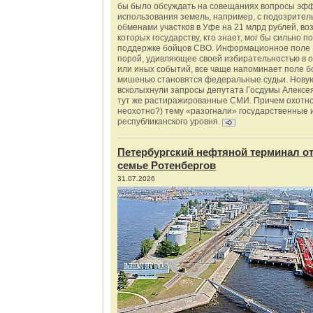
бы было обсуждать на совещаниях вопросы эф
использования земель, например, с подозрите
обменами участков в Уфе на 21 млрд рублей, во
которых государству, кто знает, мог бы сильно п
поддержке бойцов СВО. Информационное поле 
порой, удивляющее своей избирательностью в о
или иных событий, все чаще напоминает поле бо
мишенью становятся федеральные судьи. Нову
всколыхнули запросы депутата Госдумы Алексе
тут же растиражированные СМИ. Причем охотно
неохотно?) тему «разогнали» государственные 
республиканского уровня.
Петербургский нефтяной терминал о
семье Ротенбергов
31.07.2026