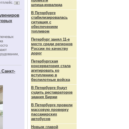
провезти
етплейс.
шпица‑инвалида
В Петербурге
сувениров
стабилизировалась
оторых
ситуация с
обеспечением
топливом
ключевых
Петербург занял 11-е
ка
место среди регионов
росто
России по качеству
вают
дорог
орудовании,
Петербургская
консерватория стала
агитировать ко
 Санкт-
вступлению в
беспилотные войска
В Петербурге будут
судить реставраторов
здания Биржи
В Петербурге провели
массовую проверку
пассажирских
автобусов
Новым главой