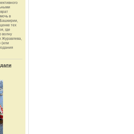
фективного
льными
зврат
омочь в
Башкирии,
ценке тех
я, где
ю волну
я Журавлева,
 (или
издания
тдали