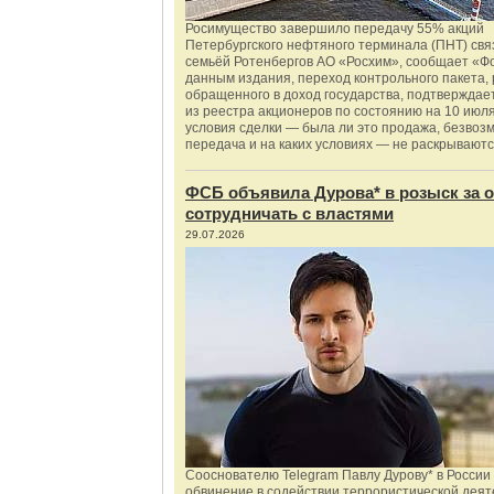
Росимущество завершило передачу 55% акций
Петербургского нефтяного терминала (ПНТ) свя
семьёй Ротенбергов АО «Росхим», сообщает «Ф
данным издания, переход контрольного пакета,
обращенного в доход государства, подтверждае
из реестра акционеров по состоянию на 10 июля
условия сделки — была ли это продажа, безвоз
передача и на каких условиях — не раскрываютс
ФСБ объявила Дурова* в розыск за о
сотрудничать с властями
29.07.2026
Сооснователю Telegram Павлу Дурову* в России
обвинение в содействии террористической деят