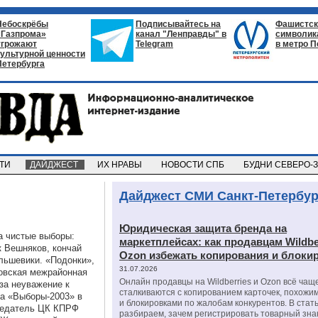
Небоскрёбы
Подписывайтесь на
Фашистск
«Газпрома»
канал "Ленправды" в
символик
угрожают
Telegram
в метро П
культурной ценности
Петербурга
СТИ
ДАЙДЖЕСТ
ИХ НРАВЫ
НОВОСТИ СПБ
БУДНИ СЕВЕРО-
Дайджест СМИ Санкт-Петербур
Юридическая защита бренда на
а чистые выборы:
маркетплейсах: как продавцам Wildbe
 Вешняков, кончай
Ozon избежать копирования и блоки
льшевики. «Подонки»,
31.07.2026
ковская межрайонная
Онлайн продавцы на Wildberries и Ozon всё чащ
за неуважение к
сталкиваются с копированием карточек, похожи
а «Выборы-2003» в
и блокировками по жалобам конкурентов. В стат
седатель ЦК КПРФ
разбираем, зачем регистрировать товарный зна