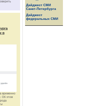
роверить
Дайджест СМИ
Санкт-Петербурга
Дайджест
федеральных СМИ
бурга
м в
га временно
. Об этом
орода
ты