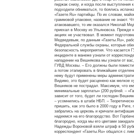
пиджак снизу, и когда после выступления 
подходили обниматься, то боялись испачка
«Газете.Ru» партийцы. По их словам, майо
граммовой упаковке, название не знают. Ч
атаковавшего, то им оказался Николай Мед
приехал в Москву из Ульяновска. Прежде н
акциях не участвовал. В момент подготовк
Медведевым, по данным «Газеты.Ru», раб
Федеральной службы охраны, которые обе
безопасность мероприятия. Что касается Г
инциденте в манеже узнали от корреспонде
нападении на Вешнякова мы узнали от вас,
ГУВД Москвы. – Его должны были поместит
а потом этапировать в ближайшее отделени
нему будут применены меры административ
Видимо, это будет расценено как мелкое х
Вешняков не пострадал. Максимум, что ему
минимальные зарплаты» (200 рублей. – «Га
зависит от того, будет ли господин Вешняк
– усомнились в штабе НБП. – Теоретическ
пришить, как это было в 2000 году в Риге,
забрались на церковь и кричали антифаши
надеемся на его благородство. Вот Горбач
благородно, когда мы его цветами закидали
Надежды Вороновой взяли штраф в 50 рубл
корреспондент «Газеты.Ru» общался с лим