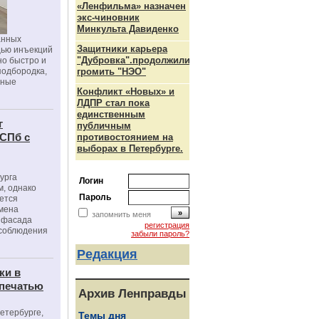
«Ленфильма» назначен
экс-чиновник
Минкульта Давиденко
анных
Защитники карьера
щью инъекций
"Дубровка".продолжили
но быстро и
подбородка,
громить "НЭО"
зные
Конфликт «Новых» и
ЛДПР стал пока
единственным
г
публичным
 СПб с
противостоянием на
выборах в Петербурге.
урга
Логин
, однако
Пароль
ется
мена
запомнить меня
я фасада
регистрация
 соблюдения
забыли пароль?
Редакция
ки в
 печатью
Архив Ленправды
Петербурге,
Темы дня