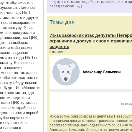
подготовить макет, подобрать материал и что п
у, чтобы вместе с
перед заказом.
азумеется, Лимонов
явил член ЦК НБП
ставлять его и других
Темы дня
у после возвращения
 литературу. У нас
ми все придумали и
Из‑за хакерских атак депутаты Петер
рганизации, как ЦИК,
ограничили доступ к своим страница
дить на выборах.
соцсетях
росили майонезом».
казал национал-
6.08.2026
юля этого года НБП не
едомству Вешнякова
о-то включит
 менее, не так давно
х обстоятельствах не
цы эту обиду помнят.
не будет. Из «Манежа»
его ведомства, где
свежем пиджаке и
главы ЦИК хулигана
ческая межрайонная
дело по части первой
Из‑за волны хакерских атак депутаты Петербур
грубое нарушение
ограничили доступ к своим страницам в соцсетях
е неуважение к
рассказал спикер Законодательного собрания г
м насилия к
Александр Бельский. Инцидент затронул аккаун