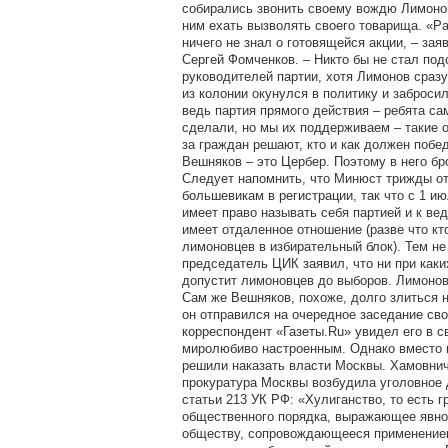
собирались звонить своему вождю Лимонов
ним ехать вызволять своего товарища. «Р
ничего не знал о готовящейся акции, – за
Сергей Фомченков. – Никто бы не стал под
руководителей партии, хотя Лимонов сраз
из колонии окунулся в политику и забросил
ведь партия прямого действия – ребята са
сделали, но мы их поддерживаем – такие о
за граждан решают, кто и как должен побе
Вешняков – это Цербер. Поэтому в него б
Следует напомнить, что Минюст трижды от
большевикам в регистрации, так что с 1 и
имеет право называть себя партией и к в
имеет отдаленное отношение (разве что кт
лимоновцев в избирательный блок). Тем не
председатель ЦИК заявил, что ни при каки
допустит лимоновцев до выборов. Лимонов
Сам же Вешняков, похоже, долго злиться 
он отправился на очередное заседание сво
корреспондент «Газеты.Ru» увидел его в 
миролюбиво настроенным. Однако вместо 
решили наказать власти Москвы. Хамовни
прокуратура Москвы возбудила уголовное 
статьи 213 УК РФ: «Хулиганство, то есть 
общественного порядка, выражающее явно
обществу, сопровождающееся применение