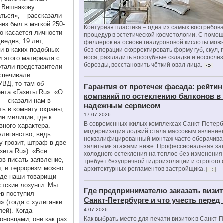
к Вешнякову
ться», – рассказали
нез был в мягкой 250-
Контурная пластика – одна из самых востребов
то касается личности
процедур в эстетической косметологии. С помо
ведев, 19 лет,
филлеров на основе гиалуроновой кислоты мож
и в каких подобных
без операции скорректировать форму губ, скул, 
носа, разгладить носогубные складки и носослё
и этого материала с
борозды, восстановить чёткий овал лица.
отали представители
спечивали
УВД, то там об
Гарантия от протечек фасада: рейтин
нта «Газеты.Ru»: «О
компаний по остеклению балконов в
 – сказали нам в
надежным сервисом
ь в комнату охраны,
17.07.2026
е милиции, где к
В современных жилых комплексах Санкт-Петерб
ного характера.
модернизация лоджий стала массовым явлением
улиганство, ведь
неквалифицированный монтаж часто оборачива
 грозит, штраф в две
залитыми этажами ниже. Профессиональная за
зета.Ru»). «Все
холодного остекления на теплое без изменени
ов писать заявление,
требует безупречной гидроизоляции и строгого
и, и терроризм можно
архитектурных регламентов застройщика.
 где наши товарищи
стские лозунги. Мы
Где предпринимателю заказать визит
ев поступил
Санкт-Петербурге и что учесть перед
» (тогда с хулиганки
ей). Когда
4.07.2026
оновцами, они как раз
Как выбрать место для печати визиток в Санкт-