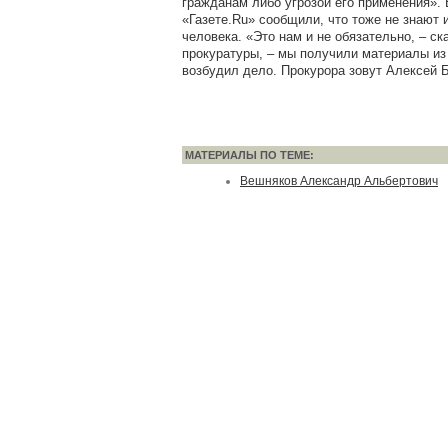
гражданам либо угрозой его применения». 
«Газете.Ru» сообщили, что тоже не знают
человека. «Это нам и не обязательно, – с
прокуратуры, – мы получили материалы из
возбудил дело. Прокурора зовут Алексей 
МАТЕРИАЛЫ ПО ТЕМЕ:
Вешняков Александр Альбертович