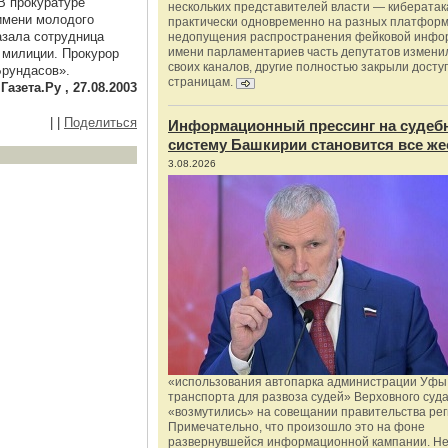
В прокуратуре
нескольких представителей власти — киберата
 имени молодого
практически одновременно на разных платформ
казала сотрудница
недопущения распространения фейковой инфо
имени парламентариев часть депутатов измени
 милиции. Прокурор
своих каналов, другие полностью закрыли доступ
Брундасов».
страницам.
Газета.Ру , 27.08.2003
|
|
Поделиться
Информационный прессинг на судеб
систему Башкирии становится все же
3.08.2026
«использования автопарка администрации Уфы 
транспорта для развоза судей» Верховного суд
«возмутились» на совещании правительства рег
Примечательно, что произошло это на фоне
развернувшейся информационной кампании. Не