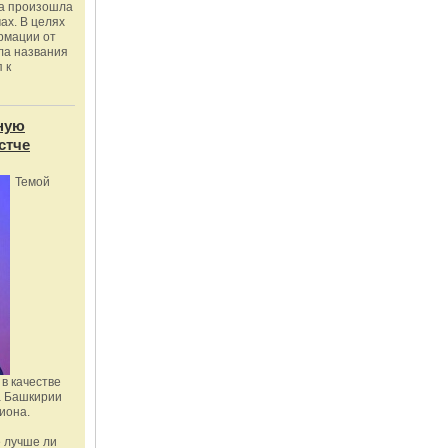
ка произошла
ах. В целях
рмации от
ла названия
 к
ную
стче
Темой
в качестве
а Башкирии
иона.
 лучше ли