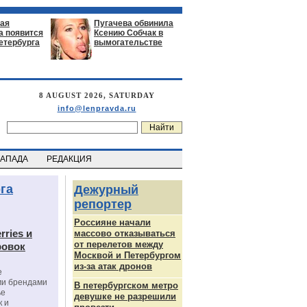
ая
Пугачева обвинила
а появится
Ксению Собчак в
етербурга
вымогательстве
8 AUGUST 2026, SATURDAY
info@lenpravda.ru
ЗАПАДА
РЕДАКЦИЯ
га
Дежурный
репортер
Россияне начали
rries и
массово отказываться
от перелетов между
ровок
Москвой и Петербургом
из-за атак дронов
е
ми брендами
В петербургском метро
ье
девушке не разрешили
к и