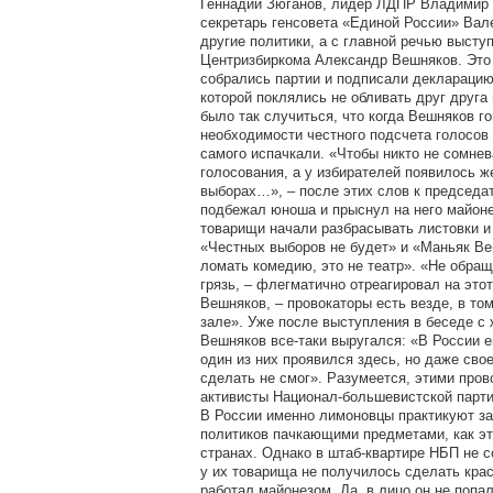
Геннадий Зюганов, лидер ЛДПР Владимир
секретарь генсовета «Единой России» Вал
другие политики, а с главной речью высту
Центризбиркома Александр Вешняков. Это 
собрались партии и подписали декларацию
которой поклялись не обливать друг друга
было так случиться, что когда Вешняков г
необходимости честного подсчета голосов 
самого испачкали. «Чтобы никто не сомнев
голосования, а у избирателей появилось ж
выборах…», – после этих слов к председ
подбежал юноша и прыснул на него майонез
товарищи начали разбрасывать листовки и
«Честных выборов не будет» и «Маньяк Ве
ломать комедию, это не театр». «Не обращ
грязь, – флегматично отреагировал на это
Вешняков, – провокаторы есть везде, в том
зале». Уже после выступления в беседе с
Вешняков все-таки выругался: «В России е
один из них проявился здесь, но даже сво
сделать не смог». Разумеется, этими пров
активисты Национал-большевистской парт
В России именно лимоновцы практикуют з
политиков пачкающими предметами, как эт
странах. Однако в штаб-квартире НБП не с
у их товарища не получилось сделать кра
работал майонезом. Да, в лицо он не попал