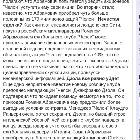
полагают, что Абрамович попытается убедить акционеров
"Челси" уступить ему свои акции. Во вторник стало
известно, что Абрамович приобрел чуть больше
половины из 170 миллионов акций "Челси".
Нечистая
сделка?
Как считают специалисты лондонского Сити,
покупка российским миллиардером Романом
Абрамовичем футбольного клуба "Челси" может
привлечь внимание финансовых инспекторов. За две с
половиной недели, предшествовавших неожиданному
объявлению, акции "Челси" поднялись на 40%, что не
может не вызвать подозрения, считают эксперты. Однако
сейчас ничто не указывает на то, что кто-либо занимался
целенаправленной скупкой акций, пользуясь
инсайдерской информацией.
Дзола все равно уйдет
Еще одно неприятное известие новому хозяину клуба
преподнес нападающий "Челси" Джанфранко Дзола. Он
подтвердил что покидает команду несмотря на то, что с
приходом Романа Абрамовича ему предложили более
выгодные условия контракта. Менеджер "Челси" Клаудио
Раньери очень хотел сохранить Дзола, но бывший игрок
итальянской сборной, чей контракт с клубом подошел к
концу, всегда говорил, что хотел бы завершить свою
футбольную карьеру в Италии. Роман Абрамович
приобрел чуть более половины акций компании Chelsea