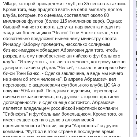
Village, которой принадлежит клуб, по 35 пенсов за акцию.
Кроме того, ему придется взять на себя выплату долгов
клуба, которые, по оценкам, составляют около 80
миллионов фунтов (более 115 миллионов евро). Однако
бывший министр спорта, депутат парламента и один из
заядлых болельщиков "Челси" Тони Бэнкс сказал, что
обязательно предложит нынешнему министру спорта
Ричарду Каборну проверить, насколько солидным
бизнес-имиджем обладает Абрамович для того, чтобы
разрешить ему приобретение английского футбольного
клуба. "Я хочу знать, тот ли это человек, которому можно
доверить такой клуб, как "Челси", - сказал в интервью Би-
би-си Тони Бэнкс. - Сделка заключена, а ведь мы ничего
не знаем об этом человеке". В апреле Абрамович вел
переговоры с акционерами футбольного клуба ЦСКА о
покупке 50% акций. По одним сведениям, переговоры
ничем и не закончились, по другим - стороны достигли
договоренности, и сделка еще состоится. Абрамович
является владельцем российской нефтяной компании
"Сибнефть" и футбольным болельщиком. Кроме того, он
имеет существенную долю в алюминиевой
промышленности России, акции "Аэрофлота" и других
компаний. "Футбол в этой стране в последнее время