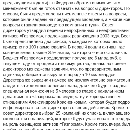
предыдущими годами) г-н Федоров обратил внимание, что
менеджмент был не готов отвечать на вопросы директоров. По
словам, были представлены письменные ответы на вопросы,
которые были заданы на предыдущем заседании, а многие но
вопросы ставили руководство компании в тупик. Совет
директоров утвердил перечни непрофильных и неэффективны
активов «Газпрома», подлежащих реализации в 2003 году. Все
было представлено два списка, в каждом из которых было
примерно по 100 наименований. В первый вошли активы, где
концерн имеет свыше 25% акций, во второй -- все остальные.
Бюджет «Газпрома» предполагает получение 6 млрд руб. в
текущем году от продажи этого имущества, однако на совете
директоров менеджеры заявили, что, по предварительным
оценкам, собираются выручить порядка 10 миллиардов.
Директора же выразили намерение исключительно вниматель
следить за ходом выполнения плана, для чего будет создана
специальная комиссия из 5 человек во главе с начальником
департамента «Газпрома» по имуществу и корпоративным
отношениям Александром Красненковым, которая будет подр
информировать совет директоров о своих действиях. Кроме то
совет директоров выбрал 25 компаний из списка, включавшего
около сотни организаций, которые будут участвовать в тендер
на роль оценщиков активов «Газпрома». Кроме того, вчера бы
одобрена доработанная концепция по демонополизации