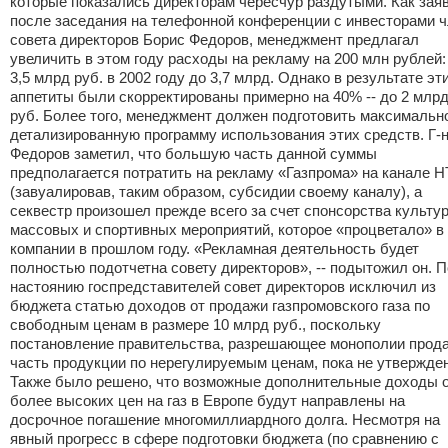
которые показались директорам чересчур раздутыми. Как зая
после заседания на телефонной конференции с инвесторами 
совета директоров Борис Федоров, менеджмент предлагал
увеличить в этом году расходы на рекламу на 200 млн рублей:
3,5 млрд руб. в 2002 году до 3,7 млрд. Однако в результате эт
аппетиты были скорректированы примерно на 40% -- до 2 млр
руб. Более того, менеджмент должен подготовить максимальн
детализированную программу использования этих средств. Г-
Федоров заметил, что большую часть данной суммы
предполагается потратить на рекламу «Газпрома» на канале 
(завуалировав, таким образом, субсидии своему каналу), а
секвестр произошел прежде всего за счет спонсорства культур
массовых и спортивных мероприятий, которое «процветало» в
компании в прошлом году. «Рекламная деятельность будет
полностью подотчетна совету директоров», -- подытожил он. П
настоянию госпредставителей совет директоров исключил из
бюджета статью доходов от продажи газпромовского газа по
свободным ценам в размере 10 млрд руб., поскольку
постановление правительства, разрешающее монополии прод
часть продукции по нерегулируемым ценам, пока не утвержден
Также было решено, что возможные дополнительные доходы 
более высоких цен на газ в Европе будут направлены на
досрочное погашение многомиллиардного долга. Несмотря на
явный прогресс в сфере подготовки бюджета (по сравнению с