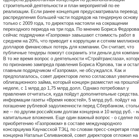
строительной деятельности и план мероприятий по ее
реализации. Если ранее концепция предусматривала перевод
распределения большей части подрядов на тендерную основу
только с 2009 года, то директора настояли на сокращении
переходного периода на три года. По мнению Бориса Федорова
сейчас подрядчики «Газпрома» завышают стоимость работ в
среднем на 20%, что приводит к коррупции и сотням миллионо
долларов финансовых потерь для компании. Он считает, что
публичные тендеры помогут сохранить эти деньги для компани
В то же время вопрос о деятельности «Стройтрансгаза», котор
по признанию зампреда правления Бориса Юрлова, так и оста
главным подрядчиком «Газпрома», не обсуждался. Как и
предполагалось, совет директоров легко согласовал увеличен
облигационного займа, который концерн разместил на прошло
неделе, с 1 млрд до 1,75 млрд долл. Однако потребовал у
правления отчитаться, куда пойдут дополнительные средства.
информации газеты «Время новостей», 5 млрд руб. пойдут на
погашение рублевой задолженности перед Сбербанком, столь
же -- по другим российским долгам концерна и 10 млрд руб. - н
капитальные вложения. Еще один важный вопрос - о сделке по
приобретению «Газпромом» в составе международного
консорциума Каунасской ТЭЦ, по словам пресс-секретаря гла
концерна Натальи Селивановой, совет директоров отложил на