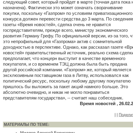
следующий совет, который пройдет в марте (точная дата пока 
назначена). Фактически это может означать сворачивание
покупки, поскольку «Газпром» по условиям приватизационного
конкурса должен перевести средства до 3 марта. По сведения
газеты «Время новостей», сделка очень не нравится
госпредставителям, прежде всего, министру экономического
развития Герману Грефу. По официальной версии, из-за того, ч
это непрофильный для «Газпрома» актив с сомнительной
доходностью в перспективе. Однако, как рассказал газете «В
новостей» правительственный источник, реально схема сделк
предполагает, что концерн выступит в качестве временного
покупателя, и со временем ТЭЦ должна была быть продана
другой российской компании. «Газпром» же, который является
эксклюзивным поставщиком газа в Литву, использовался как
политический ресурс, поскольку любому другому покупателю
пришлось бы выложить за пакет акций намного больше. Это
абсолютно очевидно, и никак не могло понравиться
представителям государства», -- считает наш собеседник.
Время новостей , 26.02.
|
|
Подели
МАТЕРИАЛЫ ПО ТЕМЕ:
Миллер Алексей Борисович