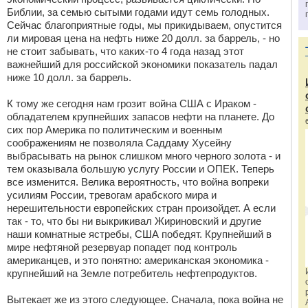
Библии, за семью сытыми годами идут семь голодных.
Сейчас благоприятные годы, мы прикидываем, опустится
ли мировая цена на нефть ниже 20 долл. за баррель, - но
не стоит забывать, что каких-то 4 года назад этот
важнейший для российской экономики показатель падал
ниже 10 долл. за баррель.
К тому же сегодня нам грозит война США с Ираком -
обладателем крупнейших запасов нефти на планете. До
сих пор Америка по политическим и военным
соображениям не позволяла Саддаму Хусейну
выбрасывать на рынок слишком много черного золота - и
тем оказывала большую услугу России и ОПЕК. Теперь
все изменится. Велика вероятность, что война вопреки
усилиям России, тревогам арабского мира и
нерешительности европейских стран произойдет. А если
так - то, что бы ни выкрикивал Жириновский и другие
наши комнатные ястребы, США победят. Крупнейший в
мире нефтяной резервуар попадет под контроль
американцев, и это понятно: американская экономика -
крупнейший на Земле потребитель нефтепродуктов.
Вытекает же из этого следующее. Сначала, пока война не