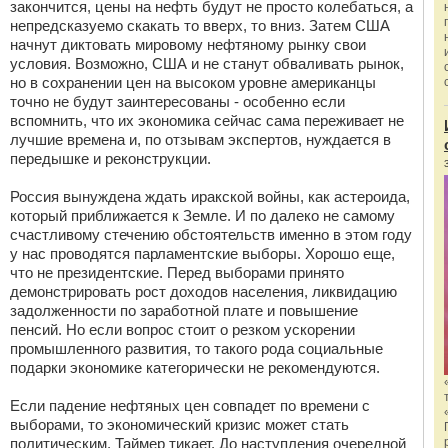
закончится, цены на нефть будут не просто колебаться, а
непредсказуемо скакать то вверх, то вниз. Затем США
начнут диктовать мировому нефтяному рынку свои
условия. Возможно, США и не станут обваливать рынок,
но в сохранении цен на высоком уровне американцы
точно не будут заинтересованы - особенно если
вспомнить, что их экономика сейчас сама переживает не
лучшие времена и, по отзывам экспертов, нуждается в
передышке и реконструкции.
Россия вынуждена ждать иракской войны, как астероида,
который приближается к Земле. И по далеко не самому
счастливому стечению обстоятельств именно в этом году
у нас проводятся парламентские выборы. Хорошо еще,
что не президентские. Перед выборами принято
демонстрировать рост доходов населения, ликвидацию
задолженности по заработной плате и повышение
пенсий. Но если вопрос стоит о резком ускорении
промышленного развития, то такого рода социальные
подарки экономике категорически не рекомендуются.
Если падение нефтяных цен совпадет по времени с
выборами, то экономический кризис может стать
политическим. Таймер тикает. До наступления очередной