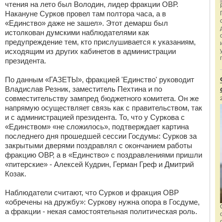
чтения на лето был Володин, лидер фракции ОВР.
Накануне Сурков провел там полтора часа, а в
«Единство» даже не зашел». Этот демарш был
истолкован думскими наблюдателями как
предупреждение тем, кто прислушивается к указаниям,
исходящим из других кабинетов в администрации
президента.
По данным «ГАЗЕТЫ», фракцией 'Единство' руководит
Владислав Резник, заместитель Пехтина и по
совместительству зампред бюджетного комитета. Он же
напрямую осуществляет связь как с правительством, так
и с администрацией президента. То, что у Суркова с
«Единством» «не сложилось», подтверждает картина
последнего дня прошедшей сессии Госдумы: Сурков за
закрытыми дверями поздравлял с окончанием работы
фракцию ОВР, а в «Единство» с поздравлениями пришли
«питерские» - Алексей Кудрин, Герман Греф и Дмитрий
Козак.
Наблюдатели считают, что Сурков и фракция ОВР
«обречены на дружбу»: Суркову нужна опора в Госдуме,
а фракции - некая самостоятельная политическая роль.