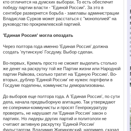
кто отличится на думских выборах. То есть обеспечит
победу партии власти - "Единой России". За это в
сентябре развернется борьба - замглавы администрации
Владислав Сурков может расстаться с "монополией" на
руководство прокремлевской партией.
'Единая Россия' могла опоздать
Через полтора года именно 'Единая Россия' должна
создать 'путинскую' Госдуму. Выбор сделан.
Во-первых, Кремль просто не сможет выделить столько
же денег на раскрутку той же Партии жизни или Народной
партии Райкова, сколько тратит на 'Единую Россию'. Во-
вторых, дублер 'Единой России' не нужен: портфели в
Госдуме поделены, коммунисты деморализованы.
До выборов еще полтора года. А 'Единая Россия', по сути
дела, начала предвыборную агитацию. Так утверждают
ее соперники-коммунисты и просят Генпрокуратуру
проверить, не нарушает ли 'Единая Россия' закон о
партиях. Но лидеры других партий и политологи не
считают активную раскрутку 'Единой России'
фальстартом. Владимир Жириновский, например, сказал