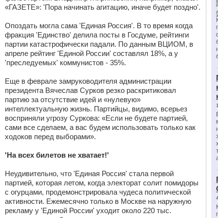
«ГАЗЕТЕ»: 'Пора начинать агитацию, иначе будет поздно'.
Опоздать могла сама 'Единая Россия'. В то время когда
фракция 'Единство' делила посты в Госдуме, рейтинги
партии катастрофически падали. По данным ВЦИОМ, в
апреле рейтинг 'Единой России' составлял 18%, а у
'преследуемых' коммунистов - 35%.
Еще в феврале замруководителя администрации
президента Вячеслав Сурков резко раскритиковал
партию за отсутствие идей и «нулевую»
интеллектуальную жизнь. Партийцы, видимо, всерьез
восприняли угрозу Суркова: «Если не будете партией,
сами все сделаем, а вас будем использовать только как
ходоков перед выборами».
'На всех билетов не хватает!'
Неудивительно, что 'Единая Россия' стала первой
партией, которая летом, когда электорат солит помидоры
с огурцами, продемонстрировала чудеса политической
активности. Ежемесячно только в Москве на наружную
рекламу у 'Единой России' уходит около 220 тыс.