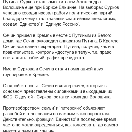
Путина. Сурков стал заместителем Александра
Волошина еще при Борисе Ельцине. На выборах Сурков
успешно координировал работу политических партий,
благодаря чему стал главным «партийным идеологом»,
создал 'Единство' и 'Единую Россию'.
Сечин пришел в Кремль вместе с Путиным из Белого
дома, где Сечин руководил аппаратом Путина. В Кремле
Сечин возглавил секретариат Путина, получив, как и в
правительстве, контроль «доступа к телу», т.е. право
составлять рабочий график президента.
Имена Суркова и Сечина стали номинацией двух
группировок в Кремле.
С одной стороны - Сечин и «питерские», которые в
основном представлены силовиками и выходцами из
ФСБ. С другой - Сурков, остатки команды Волошина.
Противоборством 'семьи' и 'питерских' объясняют
разнобой в голосовании по важным законопроектам.
Действительно, фракция 'Единство' в последнее время
часто не могла определиться, как голосовать, до самого
момента нажатия кнопок.