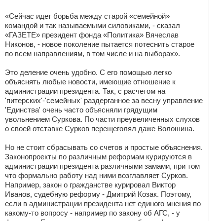
«Сейчас идет борьба между старой «семейной»
командой и так называемыми силовиками, - сказал
«ГАЗЕТЕ» президент фонда «Политика» Вячеслав
Никонов, - новое поколение пытается потеснить старое
по всем направлениям, в том числе и на выборах».
Это деление очень удобно. С его помощью легко
объяснять любые новости, имеющие отношение к
администрации президента. Так, с расчетом на
'питерских'-'семейных' раздерганное за весну управление
'Единства' очень часто объясняли грядущим
увольнением Суркова. По части преувеличенных слухов
о своей отставке Сурков перещеголял даже Волошина.
Но не стоит сбрасывать со счетов и простые объяснения.
Законопроекты по различным реформам курируются в
администрации президента различными замами, при том
что формально работу над ними возглавляет Сурков.
Например, закон о гражданстве курировал Виктор
Иванов, судебную реформу - Дмитрий Козак. Поэтому,
если в администрации президента нет единого мнения по
какому-то вопросу - например по закону об АГС, - у