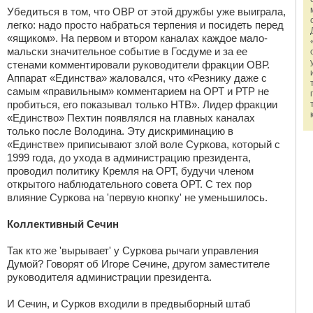
Убедиться в том, что ОВР от этой дружбы уже выиграла,
легко: надо просто набраться терпения и посидеть перед
«ящиком». На первом и втором каналах каждое мало-
мальски значительное событие в Госдуме и за ее
стенами комментировали руководители фракции ОВР.
Аппарат «Единства» жаловался, что «Резнику даже с
самым «правильным» комментарием на ОРТ и РТР не
пробиться, его показывал только НТВ». Лидер фракции
«Единство» Пехтин появлялся на главных каналах
только после Володина. Эту дискриминацию в
«Единстве» приписывают злой воле Суркова, который с
1999 года, до ухода в администрацию президента,
проводил политику Кремля на ОРТ, будучи членом
открытого наблюдательного совета ОРТ. С тех пор
влияние Суркова на 'первую кнопку' не уменьшилось.
Коллективный Сечин
Так кто же 'вырывает' у Суркова рычаги управления
Думой? Говорят об Игоре Сечине, другом заместителе
руководителя администрации президента.
И Сечин, и Сурков входили в предвыборный штаб