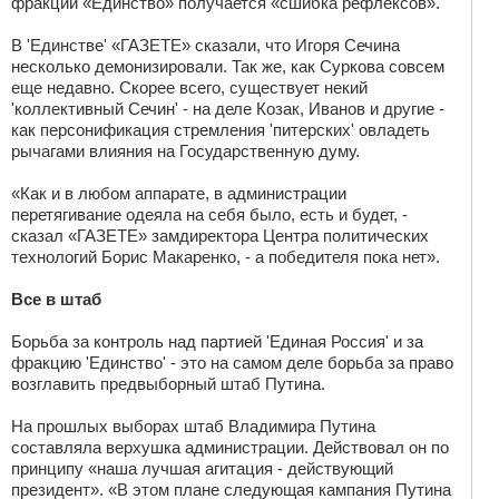
фракции «Единство» получается «сшибка рефлексов».
В 'Единстве' «ГАЗЕТЕ» сказали, что Игоря Сечина
несколько демонизировали. Так же, как Суркова совсем
еще недавно. Скорее всего, существует некий
'коллективный Сечин' - на деле Козак, Иванов и другие -
как персонификация стремления 'питерских' овладеть
рычагами влияния на Государственную думу.
«Как и в любом аппарате, в администрации
перетягивание одеяла на себя было, есть и будет, -
сказал «ГАЗЕТЕ» замдиректора Центра политических
технологий Борис Макаренко, - а победителя пока нет».
Все в штаб
Борьба за контроль над партией 'Единая Россия' и за
фракцию 'Единство' - это на самом деле борьба за право
возглавить предвыборный штаб Путина.
На прошлых выборах штаб Владимира Путина
составляла верхушка администрации. Действовал он по
принципу «наша лучшая агитация - действующий
президент». «В этом плане следующая кампания Путина