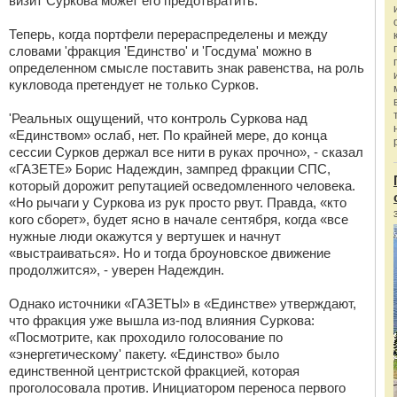
визит Суркова может его предотвратить.
Теперь, когда портфели перераспределены и между
словами 'фракция 'Единство' и 'Госдума' можно в
определенном смысле поставить знак равенства, на роль
кукловода претендует не только Сурков.
'Реальных ощущений, что контроль Суркова над
«Единством» ослаб, нет. По крайней мере, до конца
сессии Сурков держал все нити в руках прочно», - сказал
«ГАЗЕТЕ» Борис Надеждин, зампред фракции СПС,
который дорожит репутацией осведомленного человека.
«Но рычаги у Суркова из рук просто рвут. Правда, «кто
кого сборет», будет ясно в начале сентября, когда «все
нужные люди окажутся у вертушек и начнут
«выстраиваться». Но и тогда броуновское движение
продолжится», - уверен Надеждин.
Однако источники «ГАЗЕТЫ» в «Единстве» утверждают,
что фракция уже вышла из-под влияния Суркова:
«Посмотрите, как проходило голосование по
«энергетическому' пакету. «Единство» было
единственной центристской фракцией, которая
проголосовала против. Инициатором переноса первого