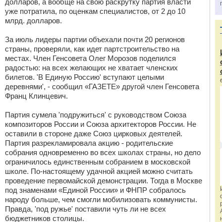
долларов, а вообще на свою раскрутку партия власти
уже потратила, по оценкам специалистов, от 2 до 10
млрд. долларов.
За июль лидеры партии объехали почти 20 регионов
страны, проверяли, как идет партстроительство на
местах. Член Генсовета Олег Морозов поделился
радостью: на всех желающих не хватает членских
билетов. 'В Единую Россию' вступают целыми
деревнями', - сообщил «ГАЗЕТЕ» другой член Генсовета
Франц Клинцевич.
Партия сумела 'подружиться' с руководством Союза
композиторов России и Союза архитекторов России. Не
оставили в стороне даже Союз цирковых деятелей.
Партия разрекламировала акцию - родительские
собрания одновременно во всех школах страны, но дело
ограничилось единственным собранием в московской
школе. По-настоящему удачной акцией можно считать
проведение первомайской демонстрации. Тогда в Москве
под знаменами «Единой России» и ФНПР собралось
народу больше, чем смогли мобилизовать коммунисты.
Правда, 'под ружье' поставили чуть ли не всех
бюджетников столицы.